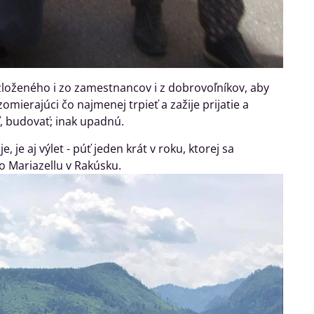
loženého i zo zamestnancov i z dobrovoľníkov, aby
ierajúci čo najmenej trpieť a zažije prijatie a
ať, budovať; inak upadnú.
je aj výlet - púť jeden krát v roku, ktorej sa
o Mariazellu v Rakúsku.