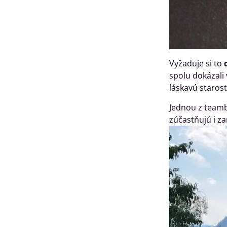
Vyžaduje si to
d
spolu dokázali 
láskavú starost
Jednou z teambu
zúčastňujú i za