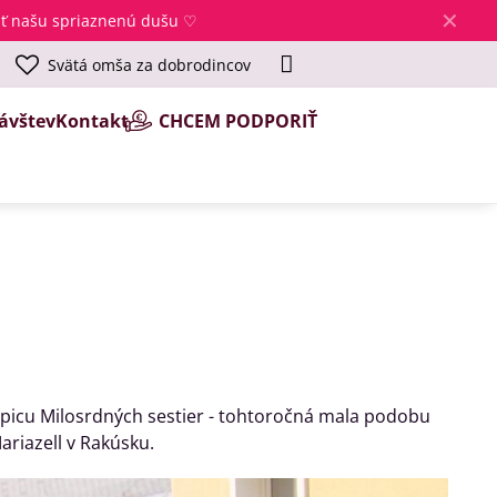
✕
jsť našu spriaznenú dušu ♡
Svätá omša za dobrodincov
ávštev
Kontakt
CHCEM PODPORIŤ
spicu Milosrdných sestier - tohtoročná mala podobu
riazell v Rakúsku.