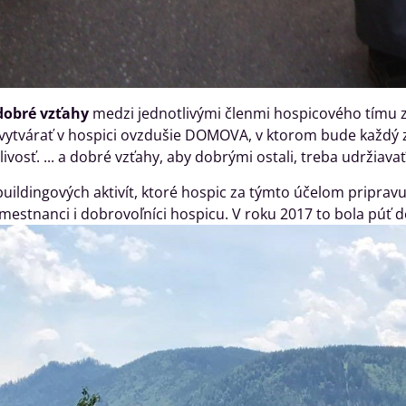
obré vzťahy
medzi jednotlivými členmi hospicového tímu z
vytvárať v hospici ovzdušie DOMOVA, v ktorom bude každý zom
livosť. ... a dobré vzťahy, aby dobrými ostali, treba udržiav
ildingových aktivít, ktoré hospic za týmto účelom pripravuje, 
mestnanci i dobrovoľníci hospicu. V roku 2017 to bola púť d