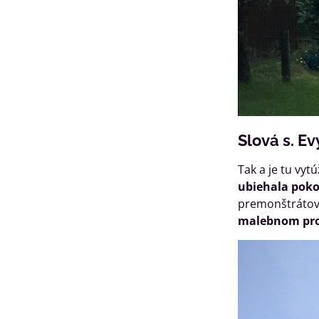
Slová s. Ev
Tak a je tu vyt
ubiehala poko
premonštrátov s
malebnom pros