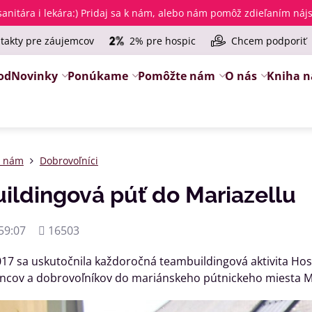
anitára i lekára
:) Pridaj sa k nám, alebo nám pomôž zdieľaním ná
takty pre záujemcov
2% pre hospic
Chcem podporiť
od
Novinky
Ponúkame
Pomôžte nám
O nás
Kniha n
e nám
Dobrovoľníci
ildingová púť do Mariazellu
Počet
59:07
16503
zobrazení
017 sa uskutočnila každoročná teambuildingová aktivita Ho
cov a dobrovoľníkov do mariánskeho pútnickeho miesta Ma