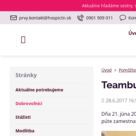
Aktuálne
hľadáme sestry, s
prvy.kontakt@hospictn.sk
0901 909 011
Kon
Úv
Úvod
Pomôžt
Stránky
Teambu
Aktuálne potrebujeme
Pridané
28.6.2017 16:
Dobrovoľníci
Dňa 21. júna 2
Stážisti
púte zamestnan
Modlitba