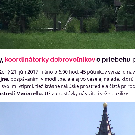
y,
koordinátorky dobrovoľníkov
o priebehu 
úžený 21. jún 2017 - ráno o 6.00 hod. 45 pútnikov vyrazilo na
jne,
pospávaním, v modlitbe, ale aj vo veselej nálade, ktorú
vojimi vtipmi, tiež krásne rakúske prostredie a čistá príro
tredí Mariazellu.
Už zo zastávky nás vítali veže baziliky.