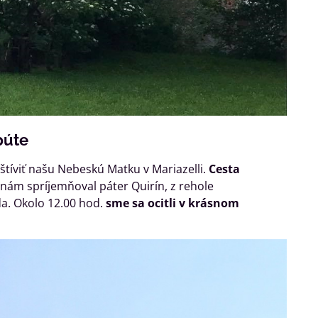
púte
vštíviť našu Nebeskú Matku v Mariazelli.
Cesta
 nám spríjemňoval páter Quirín, z rehole
da. Okolo 12.00 hod.
sme sa ocitli v krásnom