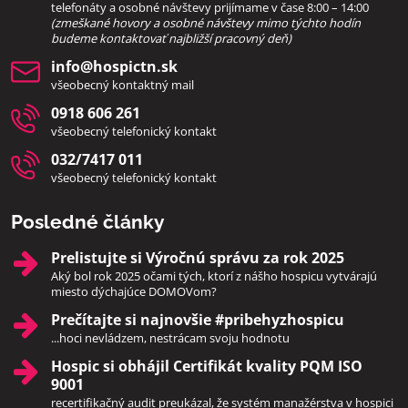
telefonáty a osobné návštevy prijímame v čase 8:00 – 14:00
(zmeškané hovory a osobné návštevy mimo týchto hodín
bud
eme kontaktovať najbližší pracovný deň)
info​@hospictn​.sk
všeobecný kontaktný mail
0918 606 261
všeobecný telefonický kontakt
032/7417 011
všeobecný telefonický kontakt
Posledné články
Prelistujte si Výročnú správu za rok 2025
Aký bol rok 2025 očami tých, ktorí z nášho hospicu vytvárajú
miesto dýchajúce DOMOVom?
Prečítajte si najnovšie #pribehyzhospicu
...hoci nevládzem, nestrácam svoju hodnotu
Hospic si obhájil Certifikát kvality PQM ISO
9001
recertifikačný audit preukázal, že systém manažérstva v hospici