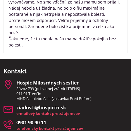
vyrovnávame. No sme vďační, ze našu mamu sem prijali.
Nádej nebola už žiadna, no bolo o ňu maximálne
postarané a nijak netrpela a nepociťovala bolesti.
Určite môžem odporúčiť. Veľmi príjemný a ochotný
personál. Zariadene bolo čisté a príjemné, v celku ako
nové.
Ďakujeme, že tu mohla naša mama dožiť v pokoji a bez
bolesti.
Kontakt
Hospic Milosrdných sestier
Súvoz 739 (pri zadnej vrátnici TRENS)
911 01 Trenčín
MHD č. 1 alebo č. 11 (zastávka: Pred Poľom)
ziadosti​@hospictn​.sk
e-mailový kontakt pre záujemcov
0901 90 90 11
telefonický kontakt pre záujemcov