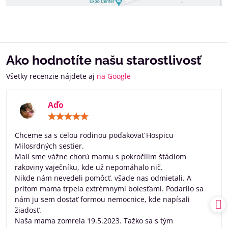
Ako hodnotíte našu starostlivosť
Všetky recenzie nájdete aj
na Google
Aďo
Hodnotenie:
5
/
Chceme sa s celou rodinou poďakovať Hospicu
5
Milosrdných sestier.
Mali sme vážne chorú mamu s pokročílim štádiom
rakoviny vaječníku, kde už nepomáhalo nič.
Nikde nám nevedeli pomôcť, všade nas odmietali. A
pritom mama trpela extrémnymi bolesťami. Podarilo sa
nám ju sem dostať formou nemocnice, kde napísali
žiadosť.
Naša mama zomrela 19.5.2023. Tažko sa s tým