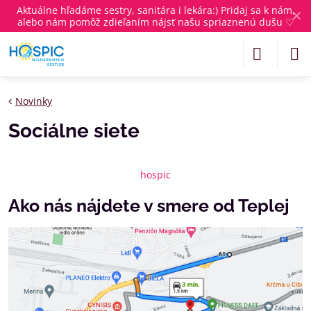
Aktuálne
hľadáme sestry, sanitára i lekára
:) Pridaj sa k nám,
✕
alebo nám pomôž zdieľaním nájsť našu spriaznenú dušu ♡
Novinky
Sociálne siete
hospic
Ako nás nájdete v smere od Teplej