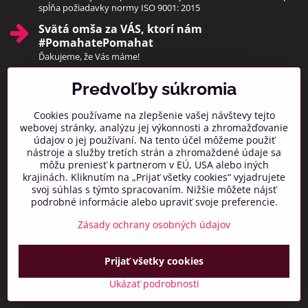
spĺňa požiadavky normy ISO 9001: 2015
Svätá omša za VÁS, ktorí nám
#PomahatePomahat
Ďakujeme, že Vás máme!
Predvoľby súkromia
Pridajte sa k nám
Cookies používame na zlepšenie vašej návštevy tejto
Facebook
Instagram
webovej stránky, analýzu jej výkonnosti a zhromažďovanie
údajov o jej používaní. Na tento účel môžeme použiť
Prihlásiť na odber noviniek
nástroje a služby tretích strán a zhromaždené údaje sa
môžu preniesť k partnerom v EÚ, USA alebo iných
krajinách. Kliknutím na „Prijať všetky cookies“ vyjadrujete
svoj súhlas s týmto spracovaním. Nižšie môžete nájsť
podrobné informácie alebo upraviť svoje preferencie.
Zásady ochrany osobných údajov
Prijať všetky cookies
©
2026
Copyright
Predvoľby súkromia
Zásady ochrany osobných údajov
Ukázať podrobnosti
Vytvorené pomocou:
BiznisWeb.sk