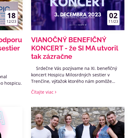
18
02
12/23
11/23
podporu
VIANOČNÝ BENEFIČNÝ
estier
KONCERT - že SI MA utvoril
tak zázračne
Srdečne Vás pozývame na XI. benefičný
koncert Hospicu Milosrdných sestier v
onal
Trenčíne, výťažok ktorého nám pomôže
o hospicu.
vytvárať z nášho domu DOMOV pre
Čítajte viac
nevyliečiteľne chorých pacientov v konečnom
štádiu zväčša onkologického ochorenia,
zomierajúcim. ❤