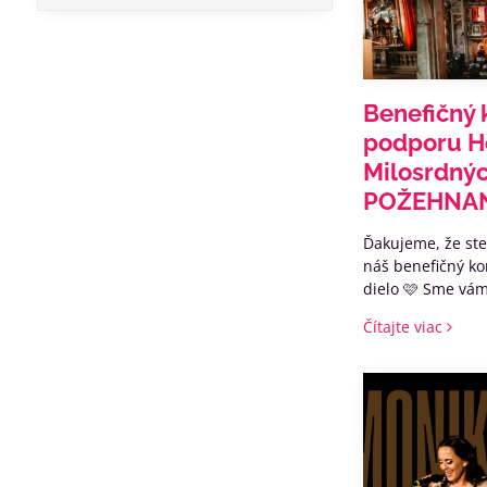
Benefičný 
podporu H
Milosrdnýc
POŽEHNA
Ďakujeme, že ste 
náš benefičný ko
dielo 🩷 Sme vá
štedrosť a túžb
Čítajte viac
vnášať #viaczivo
chorých aj naďale