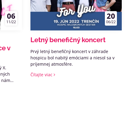
20
06
06/22
11/22
Letný benefičný koncert
ce v
Prvý letný benefičný koncert v záhrade
hospicu bol nabitý emóciami a niesol sa v
príjemnej atmosfére.
ý X.
dných
Čítajte viac
ho nám
DOMOV pre
 v konečnom
enia,