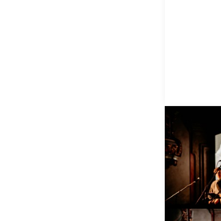
Videozáznam 
LÁSKA robí