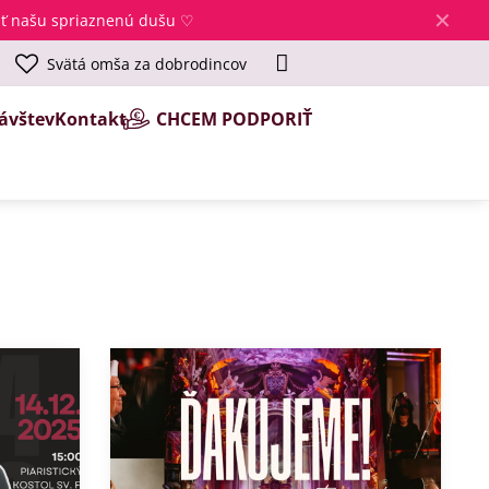
✕
jsť našu spriaznenú dušu ♡
Svätá omša za dobrodincov
ávštev
Kontakt
CHCEM PODPORIŤ