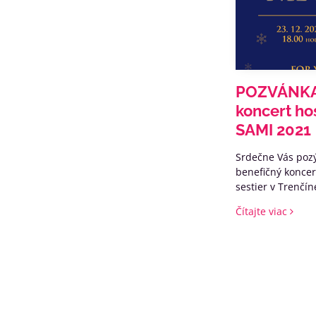
POZVÁNKA 
koncert ho
SAMI 2021
Srdečne Vás poz
benefičný konce
sestier v Trenčín
výťažok ktorého 
Čítajte viac
DOMOV pre nevyl
pacientov, ale tiež pomáhať aj Vám, ktorí sa
staráte o svojic
SAMI.