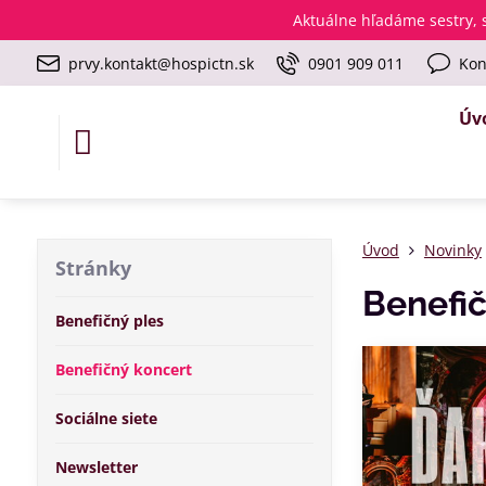
Aktuálne
hľadáme sestry, s
prvy.kontakt@hospictn.sk
0901 909 011
Kon
Úv
Úvod
Novinky
Stránky
Benefič
Benefičný ples
Benefičný koncert
Sociálne siete
Newsletter