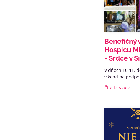
Benefičný 
Hospicu Mi
- Srdce v S
V dňoch 10-11. d
víkend na podpo
Čítajte viac