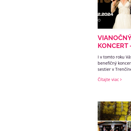
VIANOČNÝ
KONCERT -
I v tomto roku V
benefičný konce
sestier v Trenčí
pomôže vytvárať
Čítajte viac