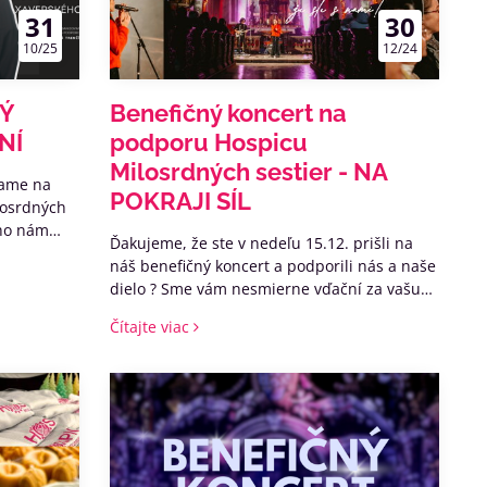
31
30
10/25
12/24
Ý
Benefičný koncert na
NÍ
podporu Hospicu
Milosrdných sestier - NA
vame na
POKRAJI SÍL
ilosrdných
ého nám
Ďakujeme, že ste v nedeľu 15.12. prišli na
o hospicu
náš benefičný koncert a podporili nás a naše
h. ❤
dielo ? Sme vám nesmierne vďační za vašu
štedrosť a túžbu pomáhať nám pomáhať a
Čítajte viac
vnášať #viaczivotadodni nevyliečiteľne
chorých aj naďalej ?