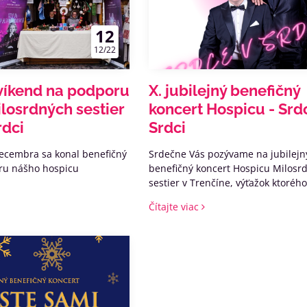
12
12/22
víkend na podporu
X. jubilejný benefičný
losrdných sestier
koncert Hospicu - Srd
rdci
Srdci
ecembra sa konal benefičný
Srdečne Vás pozývame na jubilejn
ru nášho hospicu
benefičný koncert Hospicu Milosr
sestier v Trenčíne, výťažok ktoré
pomôže vytvárať z nášho domu 
Čítajte viac
nevyliečiteľne chorých pacientov
štádiu zväčša onkologického ochor
zomierajúcim.