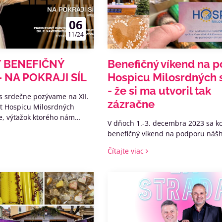
06
11/24
 BENEFIČNÝ
Benefičný víkend na 
 NA POKRAJI SÍL
Hospicu Milosrdných s
- že si ma utvoril tak
ás srdečne pozývame na XII.
zázračne
rt Hospicu Milosrdných
ne, výťažok ktorého nám
V dňoch 1.-3. decembra 2023 sa k
 z nášho hospicu DOMOV
benefičný víkend na podporu nášh
pre nevyliečiteľne chorých. ❤
Čítajte viac