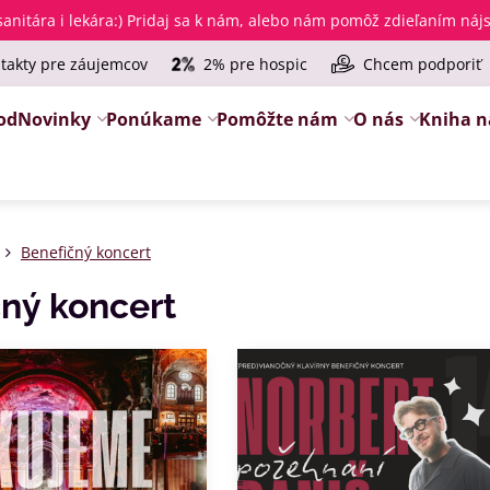
anitára i lekára
:) Pridaj sa k nám, alebo nám pomôž zdieľaním ná
takty pre záujemcov
2% pre hospic
Chcem podporiť
od
Novinky
Ponúkame
Pomôžte nám
O nás
Kniha n
Benefičný koncert
ný koncert