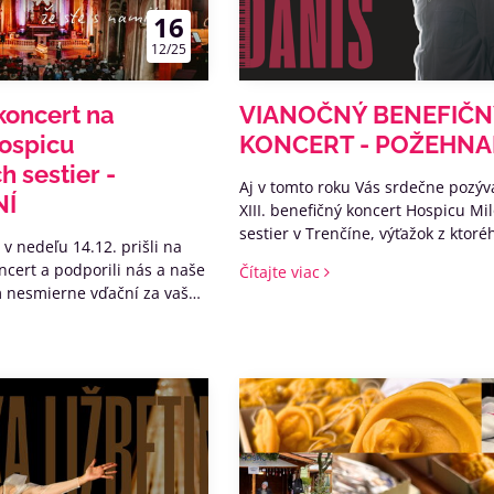
16
12/25
koncert na
VIANOČNÝ BENEFIČN
ospicu
KONCERT - POŽEHNA
h sestier -
Aj v tomto roku Vás srdečne pozý
NÍ
XIII. benefičný koncert Hospicu M
sestier v Trenčíne, výťažok z ktor
v nedeľu 14.12. prišli na
pomôže aj naďalej vytvárať z nášh
ncert a podporili nás a naše
Čítajte viac
DOMOV pre nevyliečiteľne chorýc
m nesmierne vďační za vašu
u pomáhať nám pomáhať a
tadodni nevyliečiteľne
j!