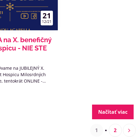
21
12/21
na X. benefičný
spicu - NIE STE
ývame na JUBILEJNÝ X.
rt Hospicu Milosrdných
e, tentokrát ONLINE -
nám pomôže nielen vytvárať
iečiteľne chorých
h milovaných doma. NIE STE
Načítať viac
1
2