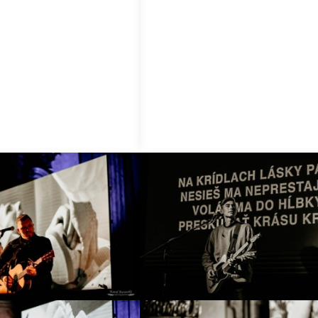
z benefičného koncertu -
 z domu DOMOV - r. 2019