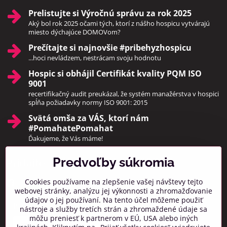
Prelistujte si Výročnú správu za rok 2025
Aký bol rok 2025 očami tých, ktorí z nášho hospicu vytvárajú
miesto dýchajúce DOMOVom?
Prečítajte si najnovšie #pribehyzhospicu
...hoci nevládzem, nestrácam svoju hodnotu
Hospic si obhájil Certifikát kvality PQM ISO
9001
recertifikačný audit preukázal, že systém manažérstva v hospici
spĺňa požiadavky normy ISO 9001: 2015
Svätá omša za VÁS, ktorí nám
#PomahatePomahat
Ďakujeme, že Vás máme!
Predvoľby súkromia
Pridajte sa k nám
Cookies používame na zlepšenie vašej návštevy tejto
Facebook
Instagram
webovej stránky, analýzu jej výkonnosti a zhromažďovanie
údajov o jej používaní. Na tento účel môžeme použiť
Prihlásiť na odber noviniek
nástroje a služby tretích strán a zhromaždené údaje sa
môžu preniesť k partnerom v EÚ, USA alebo iných