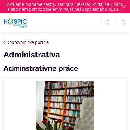
Aktuálne
hľadáme sestry, sanitára i lekára
:) Pridaj sa k nám,
✕
alebo nám pomôž zdieľaním nájsť našu spriaznenú dušu ♡
Dobrovoľnícke pozície
Administratíva
Adminstratívne práce