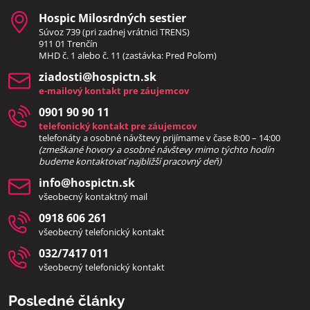
Hospic Milosrdných sestier
Súvoz 739 (pri zadnej vrátnici TRENS)
911 01 Trenčín
MHD č. 1 alebo č. 11 (zastávka: Pred Poľom)
ziadosti​@hospictn​.sk
e-mailový kontakt pre záujemcov
0901 90 90 11
telefonický kontakt pre záujemcov
telefonáty a osobné návštevy prijímame v čase 8:00 – 14:00
(zmeškané hovory a osobné návštevy mimo týchto hodín
bud
eme kontaktovať najbližší pracovný deň)
info​@hospictn​.sk
všeobecný kontaktný mail
0918 606 261
všeobecný telefonický kontakt
032/7417 011
všeobecný telefonický kontakt
Posledné články