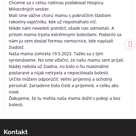
Chceme sa s celou rodinou poďakovať Hospicu
5
Milosrdných sestier.
Mali sme vážne chorú mamu s pokročílim štádiom
rakoviny vaječníku, kde už nepomáhalo nič.
Nikde nám nevedeli pomôcť, všade nas odmietali. A
pritom mama trpela extrémnymi bolesťami. Podarilo sa
nám ju sem dostať formou nemocnice, kde napísali
žiadosť.
Naša mama zomrela 19.5.2023. Tažko sa s tým
vyrovnávame. No sme vďační, ze našu mamu sem prijali.
Nádej nebola už žiadna, no bolo o ňu maximálne
postarané a nijak netrpela a nepociťovala bolesti.
Určite môžem odporúčiť. Veľmi príjemný a ochotný
personál. Zariadene bolo čisté a príjemné, v celku ako
nové.
Ďakujeme, že tu mohla naša mama dožiť v pokoji a bez
bolesti.
Kontakt