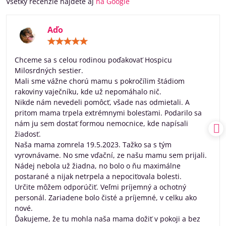
Všetky recenzie nájdete aj
na Google
Aďo
Hodnotenie:
5
/
Chceme sa s celou rodinou poďakovať Hospicu
5
Milosrdných sestier.
Mali sme vážne chorú mamu s pokročílim štádiom
rakoviny vaječníku, kde už nepomáhalo nič.
Nikde nám nevedeli pomôcť, všade nas odmietali. A
pritom mama trpela extrémnymi bolesťami. Podarilo sa
nám ju sem dostať formou nemocnice, kde napísali
žiadosť.
Naša mama zomrela 19.5.2023. Tažko sa s tým
vyrovnávame. No sme vďační, ze našu mamu sem prijali.
Nádej nebola už žiadna, no bolo o ňu maximálne
postarané a nijak netrpela a nepociťovala bolesti.
Určite môžem odporúčiť. Veľmi príjemný a ochotný
personál. Zariadene bolo čisté a príjemné, v celku ako
nové.
Ďakujeme, že tu mohla naša mama dožiť v pokoji a bez