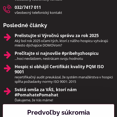
032/7417 011
všeobecný telefonický kontakt
Posledné články
Prelistujte si Výročnú správu za rok 2025
Aký bol rok 2025 očami tých, ktorí z nášho hospicu vytvárajú
miesto dýchajúce DOMOVom?
Prečítajte si najnovšie #pribehyzhospicu
...hoci nevládzem, nestrácam svoju hodnotu
Hospic si obhájil Certifikát kvality PQM ISO
9001
recertifikačný audit preukázal, že systém manažérstva v hospici
spĺňa požiadavky normy ISO 9001: 2015
Svätá omša za VÁS, ktorí nám
#PomahatePomahat
Ďakujeme, že Vás máme!
Predvoľby súkromia
Pridajte sa k nám