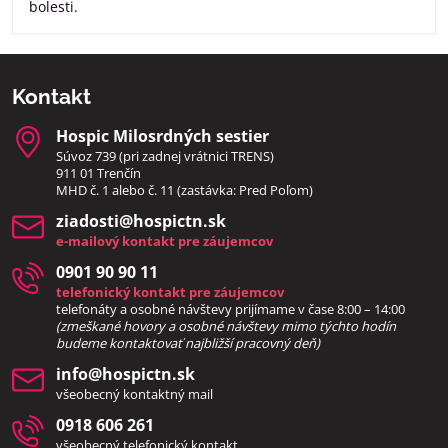
bolesti.
Kontakt
Hospic Milosrdných sestier
Súvoz 739 (pri zadnej vrátnici TRENS)
911 01 Trenčín
MHD č. 1 alebo č. 11 (zastávka: Pred Poľom)
ziadosti​@hospictn​.sk
e-mailový kontakt pre záujemcov
0901 90 90 11
telefonický kontakt pre záujemcov
telefonáty a osobné návštevy prijímame v čase 8:00 – 14:00
(zmeškané hovory a osobné návštevy mimo týchto hodín
bud
eme kontaktovať najbližší pracovný deň)
info​@hospictn​.sk
všeobecný kontaktný mail
0918 606 261
všeobecný telefonický kontakt