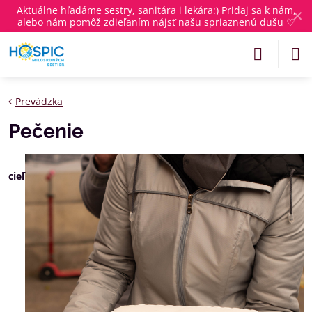
Aktuálne
hľadáme sestry, sanitára i lekára
:) Pridaj sa k nám,
✕
alebo nám pomôž zdieľaním nájsť našu spriaznenú dušu ♡
Prevádzka
Pečenie
cieľ