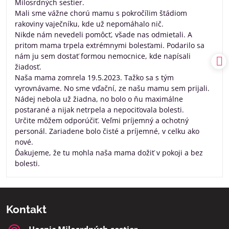
Milosrdných sestier.
Mali sme vážne chorú mamu s pokročílim štádiom
rakoviny vaječníku, kde už nepomáhalo nič.
Nikde nám nevedeli pomôcť, všade nas odmietali. A
pritom mama trpela extrémnymi bolesťami. Podarilo sa
nám ju sem dostať formou nemocnice, kde napísali
žiadosť.
Naša mama zomrela 19.5.2023. Tažko sa s tým
vyrovnávame. No sme vďační, ze našu mamu sem prijali.
Nádej nebola už žiadna, no bolo o ňu maximálne
postarané a nijak netrpela a nepociťovala bolesti.
Určite môžem odporúčiť. Veľmi príjemný a ochotný
personál. Zariadene bolo čisté a príjemné, v celku ako
nové.
Ďakujeme, že tu mohla naša mama dožiť v pokoji a bez
bolesti.
Kontakt