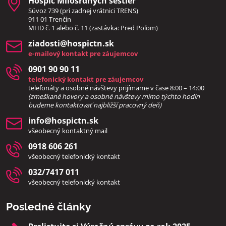
Hospic Milosrdných sestier
Súvoz 739 (pri zadnej vrátnici TRENS)
911 01 Trenčín
MHD č. 1 alebo č. 11 (zastávka: Pred Poľom)
ziadosti​@hospictn​.sk
e-mailový kontakt pre záujemcov
0901 90 90 11
telefonický kontakt pre záujemcov
telefonáty a osobné návštevy prijímame v čase 8:00 – 14:00
(zmeškané hovory a osobné návštevy mimo týchto hodín
bud
eme kontaktovať najbližší pracovný deň)
info​@hospictn​.sk
všeobecný kontaktný mail
0918 606 261
všeobecný telefonický kontakt
032/7417 011
všeobecný telefonický kontakt
Posledné články