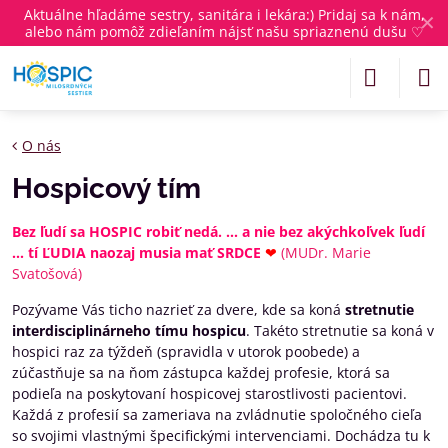
Aktuálne
hľadáme sestry, sanitára i lekára
:) Pridaj sa k nám,
✕
alebo nám pomôž zdieľaním nájsť našu spriaznenú dušu ♡
O nás
Hospicový tím
Bez ľudí sa HOSPIC robiť nedá. ... a nie bez akýchkoľvek ľudí
... tí ĽUDIA naozaj musia mať SRDCE
❤
(MUDr. Marie
Svatošová)
Pozývame Vás ticho nazrieť za dvere, kde sa koná
stretnutie
interdisciplinárneho tímu hospicu
. Takéto stretnutie sa koná v
hospici raz za týždeň (spravidla v utorok poobede) a
zúčastňuje sa na ňom zástupca každej profesie, ktorá sa
podieľa na poskytovaní hospicovej starostlivosti pacientovi.
Každá z profesií sa zameriava na zvládnutie spoločného cieľa
so svojimi vlastnými špecifickými intervenciami. Dochádza tu k