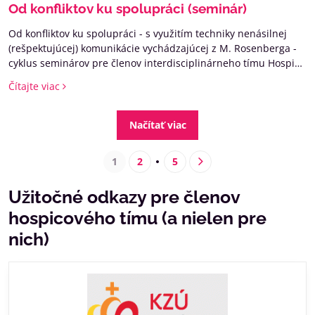
Od konfliktov ku spolupráci (seminár)
Od konfliktov ku spolupráci - s využitím techniky nenásilnej
(rešpektujúcej) komunikácie vychádzajúcej z M. Rosenberga -
cyklus seminárov pre členov interdisciplinárneho tímu Hospicu
Milosrdných sestier vedených Mgr. Evou Račkovou, PhD., ACC
Čítajte viac
Načítať viac
1
2
5
Užitočné odkazy pre členov
hospicového tímu (a nielen pre
nich)