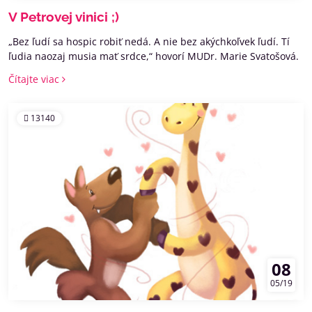
V Petrovej vinici ;)
„Bez ľudí sa hospic robiť nedá. A nie bez akýchkoľvek ľudí. Tí
ľudia naozaj musia mať srdce,“ hovorí MUDr. Marie Svatošová.
Čítajte viac
13140
08
05/19