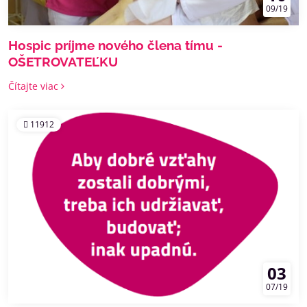
09/19
Hospic príjme nového člena tímu -
OŠETROVATEĽKU
Čítajte viac
11912
03
07/19