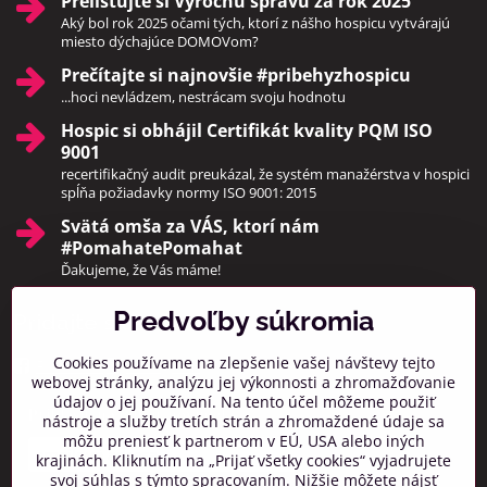
Prelistujte si Výročnú správu za rok 2025
Aký bol rok 2025 očami tých, ktorí z nášho hospicu vytvárajú
miesto dýchajúce DOMOVom?
Prečítajte si najnovšie #pribehyzhospicu
...hoci nevládzem, nestrácam svoju hodnotu
Hospic si obhájil Certifikát kvality PQM ISO
9001
recertifikačný audit preukázal, že systém manažérstva v hospici
spĺňa požiadavky normy ISO 9001: 2015
Svätá omša za VÁS, ktorí nám
#PomahatePomahat
Ďakujeme, že Vás máme!
Predvoľby súkromia
Pridajte sa k nám
Cookies používame na zlepšenie vašej návštevy tejto
Facebook
Instagram
webovej stránky, analýzu jej výkonnosti a zhromažďovanie
údajov o jej používaní. Na tento účel môžeme použiť
Prihlásiť na odber noviniek
nástroje a služby tretích strán a zhromaždené údaje sa
môžu preniesť k partnerom v EÚ, USA alebo iných
krajinách. Kliknutím na „Prijať všetky cookies“ vyjadrujete
svoj súhlas s týmto spracovaním. Nižšie môžete nájsť