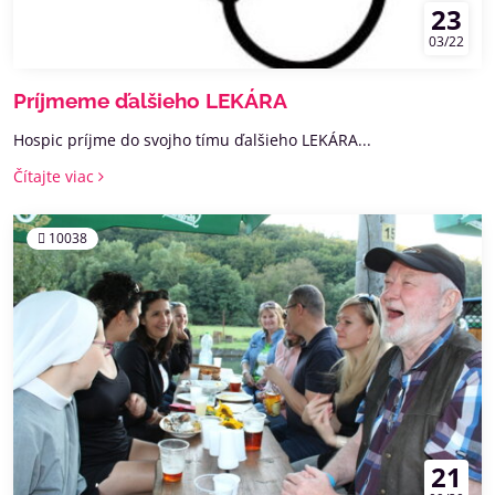
23
03/22
Príjmeme ďalšieho LEKÁRA
Hospic príjme do svojho tímu ďalšieho LEKÁRA...
Čítajte viac
10038
21