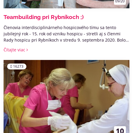
09/20
Teambuilding pri Rybníkoch ;)
Členovia interdisciplinárneho hospicového tímu sa tento
jubilejný rok - 15. rok od vzniku hospicu - stretli aj s členmi
Rady hospicu pri Rybníkoch v stredu 9. septembra 2020. Bolo
to veselé a srdečné stretnutie v osviežujúcej prírode. Bolo to
Čítajte viac
stretnutie - vraj - NAJ-lepšie :)
16273
10