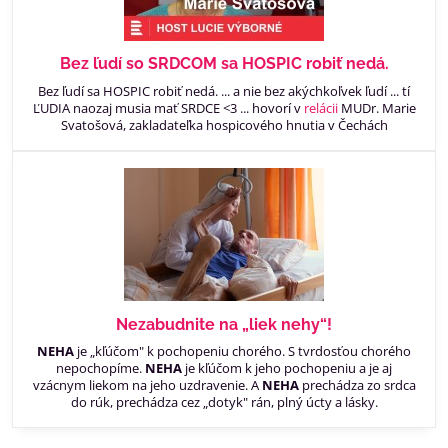
Bez ľudí so SRDCOM sa HOSPIC robiť nedá.
Bez ľudí sa HOSPIC robiť nedá. ... a nie bez akýchkoľvek ľudí ... tí
ĽUDIA naozaj musia mať SRDCE <3 ... hovorí v
relácii
MUDr. Marie
Svatošová, zakladateľka hospicového hnutia v Čechách
Nezabudnite na „liek nehy“!
NEHA
je „kľúčom" k pochopeniu chorého. S tvrdosťou chorého
nepochopíme.
NEHA
je kľúčom k jeho pochopeniu a je aj
vzácnym liekom na jeho uzdravenie. A
NEHA
prechádza zo srdca
do rúk, prechádza cez „dotyk" rán, plný úcty a lásky.