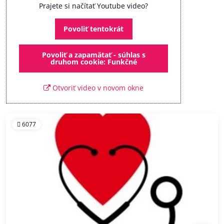
Prajete si načítať Youtube video?
Povoliť tentokrát
Povoliť a zapamätať - súhlas s
druhom cookie: Funkčné
Otvoriť video v novom okne
6077