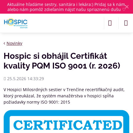
Aktuálne
hľadáme sestry, sanitára i lekára
:) Pridaj sa k nám,
✕
alebo nám pomôž zdieľaním nájsť našu spriaznenú dušu ♡
Novinky
Hospic si obhájil Certifikát
kvality PQM ISO 9001 (r. 2026)
Pridané
25.5.2026 14:33:29
V Hospici Milosrdných sestier v Trenčíne recertifikačný audit,
ktorý preukázal, že systém manažérstva v hospici spĺňa
požiadavky normy ISO 9001: 2015