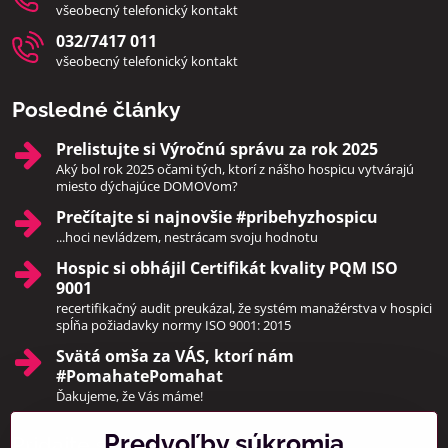
všeobecný telefonický kontakt
032/7417 011
všeobecný telefonický kontakt
Posledné články
Prelistujte si Výročnú správu za rok 2025
Aký bol rok 2025 očami tých, ktorí z nášho hospicu vytvárajú
miesto dýchajúce DOMOVom?
Prečítajte si najnovšie #pribehyzhospicu
...hoci nevládzem, nestrácam svoju hodnotu
Hospic si obhájil Certifikát kvality PQM ISO
9001
recertifikačný audit preukázal, že systém manažérstva v hospici
spĺňa požiadavky normy ISO 9001: 2015
Svätá omša za VÁS, ktorí nám
#PomahatePomahat
Ďakujeme, že Vás máme!
Predvoľby súkromia
Pridajte sa k nám