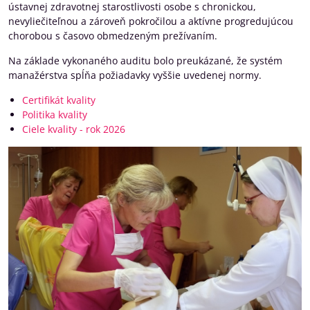
ústavnej zdravotnej starostlivosti osobe s chronickou,
nevyliečiteľnou a zároveň pokročilou a aktívne progredujúcou
chorobou s časovo obmedzeným prežívaním.
Na základe vykonaného auditu bolo preukázané, že systém
manažérstva spĺňa požiadavky vyššie uvedenej normy.
Certifikát kvality
Politika kvality
Ciele kvality - rok 2026