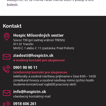
bolesti.
Kontakt
Hospic Milosrdných sestier
Súvoz 739 (pri zadnej vrátnici TRENS)
911 01 Trenčín
MHD č. 1 alebo č. 11 (zastávka: Pred Poľom)
ziadosti​@hospictn​.sk
e-mailový kontakt pre záujemcov
0901 90 90 11
telefonický kontakt pre záujemcov
telefonáty a osobné návštevy prijímame v čase 8:00 – 14:00
(zmeškané hovory a osobné návštevy mimo týchto hodín
bud
eme kontaktovať najbližší pracovný deň)
info​@hospictn​.sk
všeobecný kontaktný mail
0918 606 261