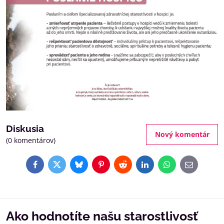
Diskusia
Nový komentár
(0 komentárov)
Facebook
Twitter
Bluesky
Pinterest
Reddit
LinkedIn
WhatsApp
E-
mail
Ako hodnotíte našu starostlivosť