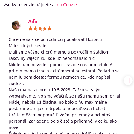
Všetky recenzie nájdete aj
na Google
Aďo
Hodnotenie:
5
/
Chceme sa s celou rodinou poďakovať Hospicu
5
Milosrdných sestier.
Mali sme vážne chorú mamu s pokročílim štádiom
rakoviny vaječníku, kde už nepomáhalo nič.
Nikde nám nevedeli pomôcť, všade nas odmietali. A
pritom mama trpela extrémnymi bolesťami. Podarilo sa
nám ju sem dostať formou nemocnice, kde napísali
žiadosť.
Naša mama zomrela 19.5.2023. Tažko sa s tým
vyrovnávame. No sme vďační, ze našu mamu sem prijali.
Nádej nebola už žiadna, no bolo o ňu maximálne
postarané a nijak netrpela a nepociťovala bolesti.
Určite môžem odporúčiť. Veľmi príjemný a ochotný
personál. Zariadene bolo čisté a príjemné, v celku ako
nové.
Ďakujeme, že tu mohla naša mama dožiť v pokoji a bez