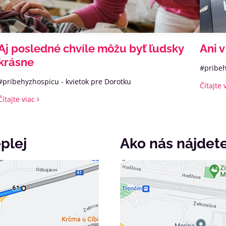
Aj posledné chvíle môžu byť ľudsky
Ani 
krásne
#pribeh
#pribehyzhospicu - kvietok pre Dorotku
Čítajte 
Čítajte viac
plej
Ako nás nájdet