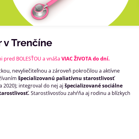
 v Trenčíne
áni pred BOLESŤOU a vnáša
VIAC ŽIVOTA do dní.
kou, nevyliečiteľnou a zároveň pokročilou a aktívne
žívaním
špecializovanú paliatívnu starostlivosť
 2020); integroval do nej aj
špecializované sociálne
arostlivosť.
Starostlivosťou zahŕňa aj rodinu a blízkych