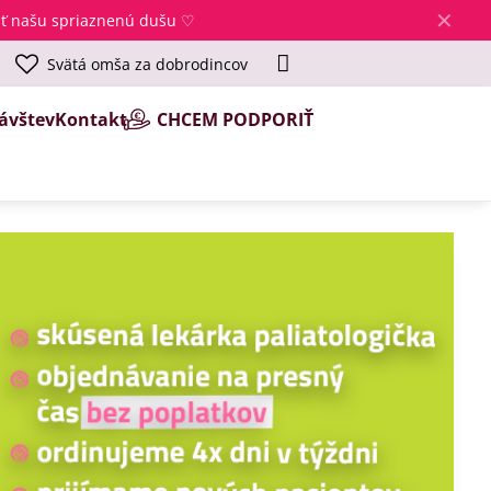
✕
jsť našu spriaznenú dušu ♡
Svätá omša za dobrodincov
ávštev
Kontakt
CHCEM PODPORIŤ