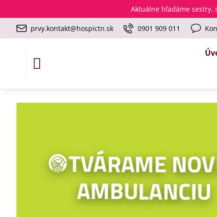
Aktuálne
hľadáme sestry, s
prvy.kontakt@hospictn.sk
0901 909 011
Kon
Úv