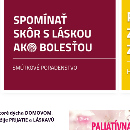
 ktoré dýcha DOMOVOM,
žije PRIJATIE a LÁSKAVÚ