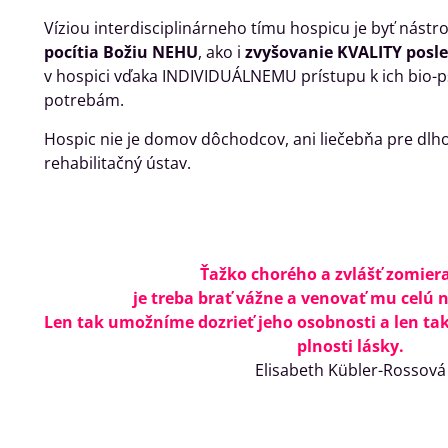
Víziou interdisciplinárneho tímu hospicu je byť nástr
pocítia Božiu NEHU
, ako i
zvyšovanie KVALITY posle
v hospici vďaka INDIVIDUÁLNEMU prístupu k ich bio-p
potrebám.
Hospic nie je domov dôchodcov, ani liečebňa pre dlh
rehabilitačný ústav.
Ťažko chorého a zvlášť zomier
je treba brať vážne a venovať mu celú 
Len tak umožníme dozrieť jeho osobnosti a len tak
plnosti lásky.
Elisabeth Kübler-Rossová