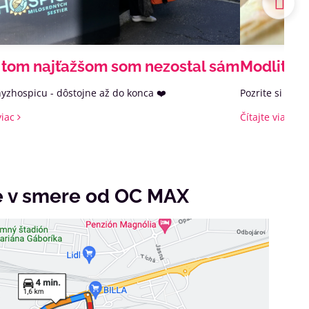
v tom najťažšom som nezostal sám
Modlitba
yzhospicu - dôstojne až do konca ❤️‍
Pozrite si sve
viac
Čítajte viac
e v smere od OC MAX