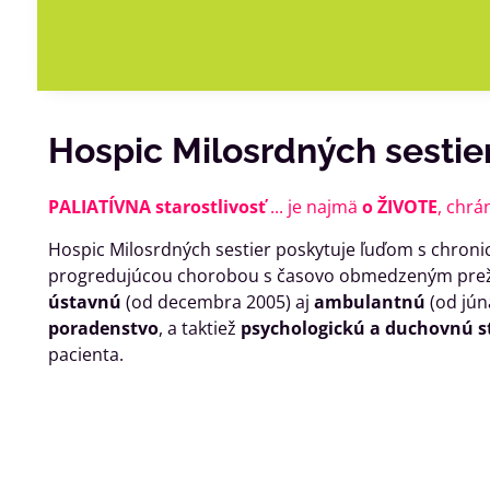
Hospic Milosrdných sestier
PALIATÍVNA starostlivosť
... je najmä
o ŽIVOTE
, chr
Hospic Milosrdných sestier poskytuje ľuďom s chronic
progredujúcou chorobou s časovo obmedzeným pre
ústavnú
(od decembra 2005) aj
ambulantnú
(od júna
poradenstvo
, a taktiež
psychologickú a duchovnú st
pacienta.