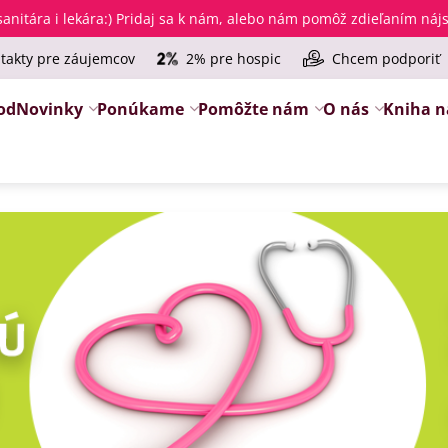
anitára i lekára
:) Pridaj sa k nám, alebo nám pomôž zdieľaním ná
takty pre záujemcov
2% pre hospic
Chcem podporiť
od
Novinky
Ponúkame
Pomôžte nám
O nás
Kniha n