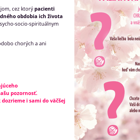
ojom, cez ktorý
pacienti
dného obdobia ich života
sycho-socio-spirituálnym
odobo chorých a ani
ajúceho
našu pozornosť.
 dozrieme i sami do väčšej