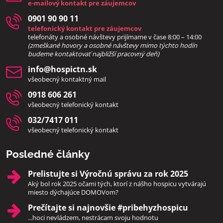
e-mailový kontakt pre záujemcov
0901 90 90 11
telefonický kontakt pre záujemcov
telefonáty a osobné návštevy prijímame v čase 8:00 – 14:00
(zmeškané hovory a osobné návštevy mimo týchto hodín
bud
eme kontaktovať najbližší pracovný deň)
info​@hospictn​.sk
všeobecný kontaktný mail
0918 606 261
všeobecný telefonický kontakt
032/7417 011
všeobecný telefonický kontakt
Posledné články
Prelistujte si Výročnú správu za rok 2025
Aký bol rok 2025 očami tých, ktorí z nášho hospicu vytvárajú
miesto dýchajúce DOMOVom?
Prečítajte si najnovšie #pribehyzhospicu
...hoci nevládzem, nestrácam svoju hodnotu