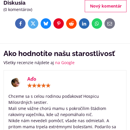
Diskusia
Nový komentár
(0 komentárov)
Facebook
Twitter
Bluesky
Pinterest
Reddit
LinkedIn
WhatsApp
E-
mail
Ako hodnotíte našu starostlivosť
Všetky recenzie nájdete aj
na Google
Aďo
Hodnotenie:
5
/
Chceme sa s celou rodinou poďakovať Hospicu
5
Milosrdných sestier.
Mali sme vážne chorú mamu s pokročílim štádiom
rakoviny vaječníku, kde už nepomáhalo nič.
Nikde nám nevedeli pomôcť, všade nas odmietali. A
pritom mama trpela extrémnymi bolesťami. Podarilo sa