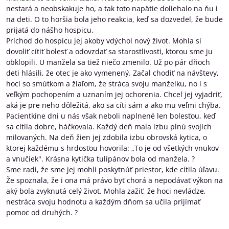
nestará a neobskakuje ho, a tak toto napätie doliehalo na ňu i
na deti. O to horšia bola jeho reakcia, keď sa dozvedel, že bude
prijatá do nášho hospicu.
Príchod do hospicu jej akoby vdýchol nový život. Mohla si
dovoliť cítiť bolesť a odovzdať sa starostlivosti, ktorou sme ju
obklopili. U manžela sa tiež niečo zmenilo. Už po pár dňoch
deti hlásili, že otec je ako vymenený. Začal chodiť na návštevy,
hoci so smútkom a žiaľom, že stráca svoju manželku, no i s
veľkým pochopením a uznaním jej ochorenia. Chcel jej vyjadriť,
aká je pre neho dôležitá, ako sa cíti sám a ako mu veľmi chýba.
Pacientkine dni u nás však neboli naplnené len bolesťou, keď
sa cítila dobre, háčkovala. Každý deň mala izbu plnú svojich
milovaných. Na deň žien jej zdobila izbu obrovská kytica, o
ktorej každému s hrdosťou hovorila: „To je od všetkých vnukov
a vnučiek". Krásna kytička tulipánov bola od manžela. ?
Sme radi, že sme jej mohli poskytnúť priestor, kde cítila úľavu.
Že spoznala, že i ona má právo byť chorá a nepodávať výkon na
aký bola zvyknutá celý život. Mohla zažiť, že hoci nevládze,
nestráca svoju hodnotu a každým dňom sa učila prijímať
pomoc od druhých. ?