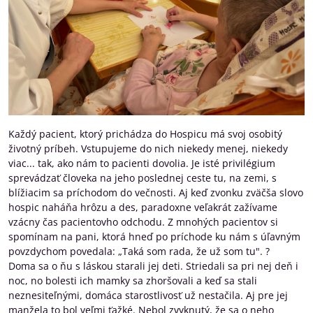
Každý pacient, ktorý prichádza do Hospicu má svoj osobitý
životný príbeh. Vstupujeme do nich niekedy menej, niekedy
viac... tak, ako nám to pacienti dovolia. Je isté privilégium
sprevádzať človeka na jeho poslednej ceste tu, na zemi, s
blížiacim sa príchodom do večnosti. Aj keď zvonku zväčša slovo
hospic naháňa hrôzu a des, paradoxne veľakrát zažívame
vzácny čas pacientovho odchodu. Z mnohých pacientov si
spomínam na pani, ktorá hneď po príchode ku nám s úľavným
povzdychom povedala: „Taká som rada, že už som tu". ?
Doma sa o ňu s láskou starali jej deti. Striedali sa pri nej deň i
noc, no bolesti ich mamky sa zhoršovali a keď sa stali
neznesiteľnými, domáca starostlivosť už nestačila. Aj pre jej
manžela to bol veľmi ťažké. Nebol zvyknutý, že sa o neho