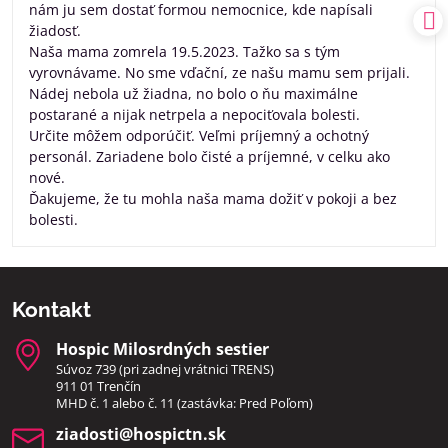
nám ju sem dostať formou nemocnice, kde napísali
žiadosť.
Naša mama zomrela 19.5.2023. Tažko sa s tým
vyrovnávame. No sme vďační, ze našu mamu sem prijali.
Nádej nebola už žiadna, no bolo o ňu maximálne
postarané a nijak netrpela a nepociťovala bolesti.
Určite môžem odporúčiť. Veľmi príjemný a ochotný
personál. Zariadene bolo čisté a príjemné, v celku ako
nové.
Ďakujeme, že tu mohla naša mama dožiť v pokoji a bez
bolesti.
Kontakt
Hospic Milosrdných sestier
Súvoz 739 (pri zadnej vrátnici TRENS)
911 01 Trenčín
MHD č. 1 alebo č. 11 (zastávka: Pred Poľom)
ziadosti​@hospictn​.sk