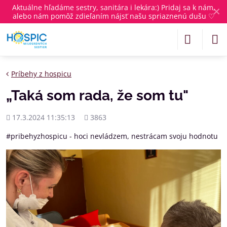
Aktuálne
hľadáme sestry, sanitára i lekára
:) Pridaj sa k nám,
✕
alebo nám pomôž zdieľaním nájsť našu spriaznenú dušu ♡
Príbehy z hospicu
„Taká som rada, že som tu"
Pridané
Počet
17.3.2024 11:35:13
3863
zobrazení
#pribehyzhospicu - hoci nevládzem, nestrácam svoju hodnotu