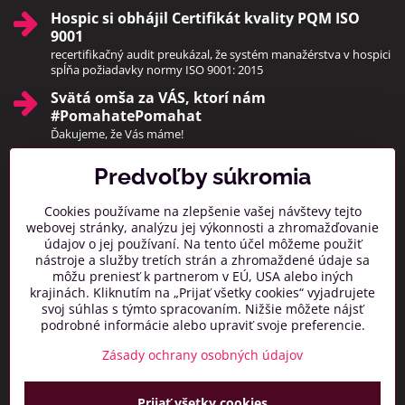
Hospic si obhájil Certifikát kvality PQM ISO
9001
recertifikačný audit preukázal, že systém manažérstva v hospici
spĺňa požiadavky normy ISO 9001: 2015
Svätá omša za VÁS, ktorí nám
#PomahatePomahat
Ďakujeme, že Vás máme!
Predvoľby súkromia
Pridajte sa k nám
Cookies používame na zlepšenie vašej návštevy tejto
Facebook
Instagram
webovej stránky, analýzu jej výkonnosti a zhromažďovanie
údajov o jej používaní. Na tento účel môžeme použiť
Prihlásiť na odber noviniek
nástroje a služby tretích strán a zhromaždené údaje sa
môžu preniesť k partnerom v EÚ, USA alebo iných
krajinách. Kliknutím na „Prijať všetky cookies“ vyjadrujete
svoj súhlas s týmto spracovaním. Nižšie môžete nájsť
podrobné informácie alebo upraviť svoje preferencie.
Zásady ochrany osobných údajov
Prijať všetky cookies
©
2026
Copyright