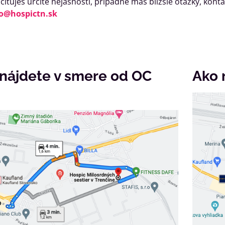
ciťuješ určité nejasnosti, prípadne máš bližšie otázky, kon
o@hospictn.sk
 nájdete v smere od OC
Ako 