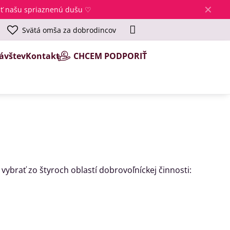
✕
jsť našu spriaznenú dušu ♡
Svätá omša za dobrodincov
ávštev
Kontakt
CHCEM PODPORIŤ
vybrať zo štyroch oblastí dobrovoľníckej činnosti: