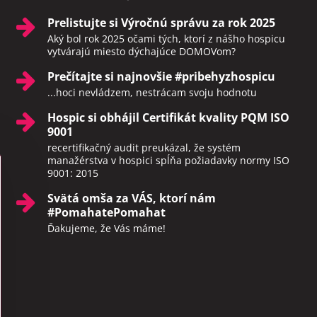
Prelistujte si Výročnú správu za rok 2025
Aký bol rok 2025 očami tých, ktorí z nášho hospicu
vytvárajú miesto dýchajúce DOMOVom?
Prečítajte si najnovšie #pribehyzhospicu
...hoci nevládzem, nestrácam svoju hodnotu
Hospic si obhájil Certifikát kvality PQM ISO
9001
recertifikačný audit preukázal, že systém
manažérstva v hospici spĺňa požiadavky normy ISO
9001: 2015
Svätá omša za VÁS, ktorí nám
#PomahatePomahat
Ďakujeme, že Vás máme!