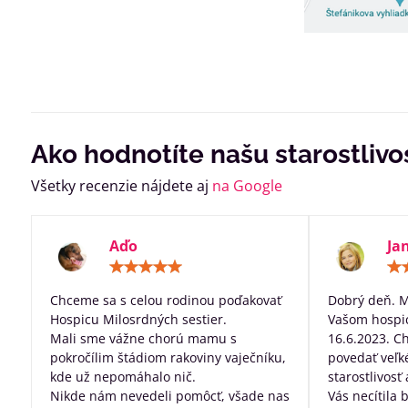
Ako hodnotíte našu starostlivo
Všetky recenzie nájdete aj
na Google
Aďo
Ja
Hodnotenie:
5
/
Chceme sa s celou rodinou poďakovať
Dobrý deň. 
5
Hospicu Milosrdných sestier.
Vašom hospic
Mali sme vážne chorú mamu s
16.6.2023. C
pokročílim štádiom rakoviny vaječníku,
povedať veľk
kde už nepomáhalo nič.
starostlivosť
Nikde nám nevedeli pomôcť, všade nas
Vás necítila 