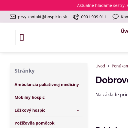
Aktuálne
hľadáme sestry, s
prvy.kontakt@hospictn.sk
0901 909 011
Kon
Úv
Úvod
Ponúka
Stránky
Dobrovo
Ambulancia paliatívnej medicíny
Na základe pri
Mobilný hospic
Lôžkový hospic
Požičovňa pomôcok