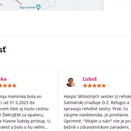
sť
nka
Ľuboš
Hodnotenie:
Hodn
5
5
/
/
Moja maminka bola vo
Hospic Milostných sestier (z rehol
5
5
i od 31.5.2023 do
Satmárok) zriaďuje O.Z. Refugio a
hcem Vám aj touto cestou
spravujú rehoľné sestry. Prvé, čo
é ĎAKUJEM za opateru,
záujme návštevníka, je privítanie.
 a hlavne ľudsky prístup. U
Úprimné: "Vitajte u nás!" nie je pr
bolesť a bolo o ňu veľmi
bežné v zdravotníckom zariadení, 