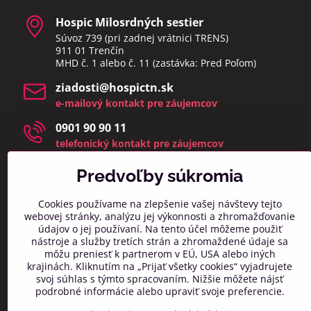
Hospic Milosrdných sestier
Súvoz 739 (pri zadnej vrátnici TRENS)
911 01 Trenčín
MHD č. 1 alebo č. 11 (zastávka: Pred Poľom)
ziadosti​@hospictn​.sk
e-mailový kontakt pre záujemcov
0901 90 90 11
telefonický kontakt pre záujemcov
telefonáty a osobné návštevy prijímame v čase 8:00 –
14:00
Predvoľby súkromia
(zmeškané hovory a osobné návštevy mimo týchto
hodín bud
eme kontaktovať najbližší pracovný deň)
Cookies používame na zlepšenie vašej návštevy tejto
webovej stránky, analýzu jej výkonnosti a zhromažďovanie
info​@hospictn​.sk
údajov o jej používaní. Na tento účel môžeme použiť
všeobecný kontaktný mail
nástroje a služby tretích strán a zhromaždené údaje sa
môžu preniesť k partnerom v EÚ, USA alebo iných
0918 606 261
krajinách. Kliknutím na „Prijať všetky cookies“ vyjadrujete
všeobecný telefonický kontakt
svoj súhlas s týmto spracovaním. Nižšie môžete nájsť
podrobné informácie alebo upraviť svoje preferencie.
032/7417 011