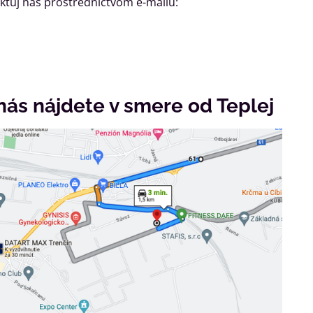
taktuj nás prostredníctvom e-mailu:
nás nájdete v smere od Teplej