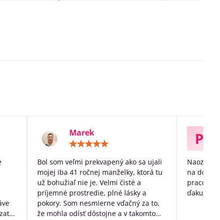
Marek
P
otenie:
Hodnotenie:
5
/
e
Bol som veľmi prekvapený ako sa ujali
Naozaj ve
5
mojej iba 41 ročnej manželky, ktorá tu
na dožitie
už bohužiaľ nie je. Velmi čisté a
pracovníko
príjemné prostredie, plné lásky a
ďakujem p
áve
pokory. Som nesmierne vďačný za to,
zato
že mohla odísť dôstojne a v takomto