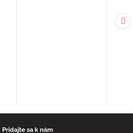
k
prostredí. Mal som výčitky svedomia,
 no
že som sa o ňu nedokázal postarať
sám doma, ale nakoniec to bolo to
a.
najlepšie, čo som pre ňu ešte mohol
udský
urobiť.
ím
Ďakujem ešte raz z celého srdca
o
ia sa
ľa
spoň
Pridajte sa k nám