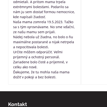
odmietali. A pritom mama trpela
dobre posta
extrémnymi bolesťami. Podarilo sa
všetko, za pr
nám ju sem dostať formou nemocnice,
robíte pre ľu
kde napísali žiadosť.
nevyliečiteľ
Naša mama zomrela 19.5.2023. Tažko
sa s tým vyrovnávame. No sme vďační,
ze našu mamu sem prijali.
Nádej nebola už žiadna, no bolo o ňu
maximálne postarané a nijak netrpela
a nepociťovala bolesti.
Určite môžem odporúčiť. Veľmi
príjemný a ochotný personál.
Zariadene bolo čisté a príjemné, v
celku ako nové.
Ďakujeme, že tu mohla naša mama
dožiť v pokoji a bez bolesti.
Kontakt