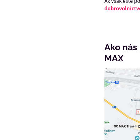
Ak však ešte po
dobrovolnictv
Ako nás
MAX