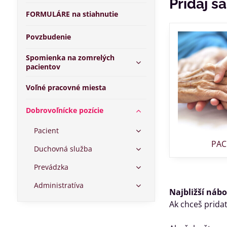
Pridaj s
FORMULÁRE na stiahnutie
Povzbudenie
Spomienka na zomrelých
pacientov
Voľné pracovné miesta
Dobrovoľnícke pozície
Pacient
PAC
Duchovná služba
Prevádzka
Administratíva
Najbližší náb
Ak chceš pridať