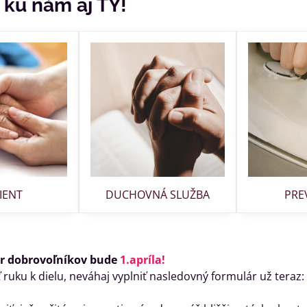
a ku nám aj TY!
IENT
DUCHOVNÁ SLUŽBA
PRE
or dobrovoľníkov bude
1.apríla!
 ruku k dielu, neváhaj vyplniť nasledovný formulár už teraz: