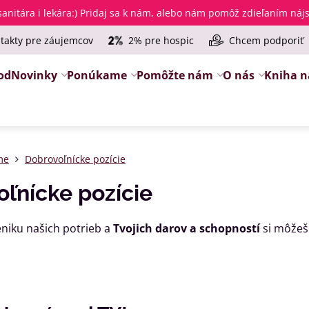
anitára i lekára
:) Pridaj sa k nám, alebo nám pomôž zdieľaním ná
takty pre záujemcov
2% pre hospic
Chcem podporiť
od
Novinky
Ponúkame
Pomôžte nám
O nás
Kniha n
me
Dobrovoľnícke pozície
ľnícke pozície
eniku našich potrieb a
Tvojich darov a schopností
si môžeš 