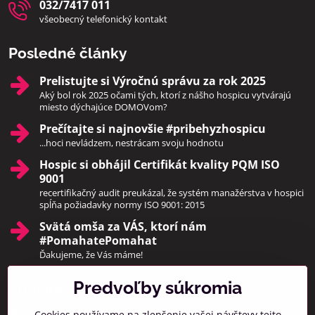
032/7417 011
všeobecný telefonický kontakt
Posledné články
Prelistujte si Výročnú správu za rok 2025
Aký bol rok 2025 očami tých, ktorí z nášho hospicu vytvárajú
miesto dýchajúce DOMOVom?
Prečítajte si najnovšie #pribehyzhospicu
...hoci nevládzem, nestrácam svoju hodnotu
Hospic si obhájil Certifikát kvality PQM ISO
9001
recertifikačný audit preukázal, že systém manažérstva v hospici
spĺňa požiadavky normy ISO 9001: 2015
Svätá omša za VÁS, ktorí nám
#PomahatePomahat
Ďakujeme, že Vás máme!
Predvoľby súkromia
Pridajte sa k nám
Cookies používame na zlepšenie vašej návštevy tejto