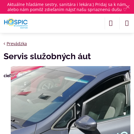
Aktuálne
hľadáme sestry, sanitára i lekára
:) Pridaj sa k nám,
✕
alebo nám pomôž zdieľaním nájsť našu spriaznenú dušu ♡
Prevádzka
Servis služobných áut
cieľ