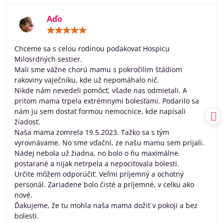
Aďo
Hodnotenie:
5
/
Chceme sa s celou rodinou poďakovať Hospicu
5
Milosrdných sestier.
Mali sme vážne chorú mamu s pokročílim štádiom
rakoviny vaječníku, kde už nepomáhalo nič.
Nikde nám nevedeli pomôcť, všade nas odmietali. A
pritom mama trpela extrémnymi bolesťami. Podarilo sa
nám ju sem dostať formou nemocnice, kde napísali
žiadosť.
Naša mama zomrela 19.5.2023. Tažko sa s tým
vyrovnávame. No sme vďační, ze našu mamu sem prijali.
Nádej nebola už žiadna, no bolo o ňu maximálne
postarané a nijak netrpela a nepociťovala bolesti.
Určite môžem odporúčiť. Veľmi príjemný a ochotný
personál. Zariadene bolo čisté a príjemné, v celku ako
nové.
Ďakujeme, že tu mohla naša mama dožiť v pokoji a bez
bolesti.