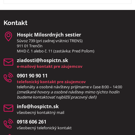
Kontakt
Hospic Milosrdných sestier
Súvoz 739 (pri zadnej vrátnici TRENS)
911 01 Trenčín
MHD č. 1 alebo č. 11 (zastávka: Pred Poľom)
ziadosti​@hospictn​.sk
e-mailový kontakt pre záujemcov
0901 90 90 11
telefonický kontakt pre záujemcov
telefonáty a osobné návštevy prijímame v čase 8:00 – 14:00
(zmeškané hovory a osobné návštevy mimo týchto hodín
bud
eme kontaktovať najbližší pracovný deň)
info​@hospictn​.sk
všeobecný kontaktný mail
0918 606 261
všeobecný telefonický kontakt