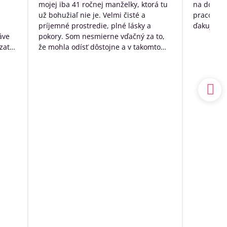
mojej iba 41 ročnej manželky, ktorá tu
na dožitie
už bohužiaľ nie je. Velmi čisté a
pracovníko
príjemné prostredie, plné lásky a
ďakujem p
áve
pokory. Som nesmierne vďačný za to,
zato
že mohla odísť dôstojne a v takomto
k
prostredí. Mal som výčitky svedomia,
 no
že som sa o ňu nedokázal postarať
sám doma, ale nakoniec to bolo to
a.
najlepšie, čo som pre ňu ešte mohol
udský
urobiť.
ím
Ďakujem ešte raz z celého srdca
o
ia sa
ľa
spoň