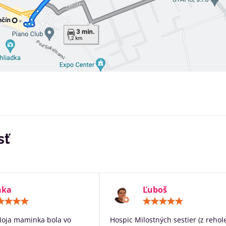
sť
nka
Ľuboš
Hodnotenie:
Hodn
5
5
/
/
Moja maminka bola vo
Hospic Milostných sestier (z rehol
5
5