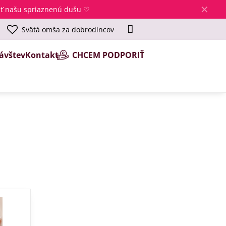
✕
jsť našu spriaznenú dušu ♡
Svätá omša za dobrodincov
ávštev
Kontakt
CHCEM PODPORIŤ