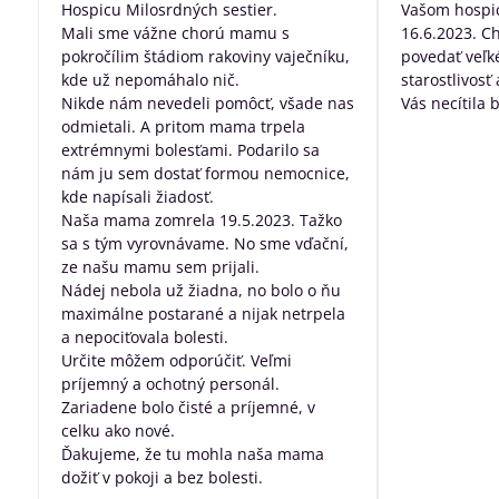
Hospicu Milosrdných sestier.
Vašom hospic
Mali sme vážne chorú mamu s
16.6.2023. C
pokročílim štádiom rakoviny vaječníku,
povedať veľk
kde už nepomáhalo nič.
starostlivosť
Nikde nám nevedeli pomôcť, všade nas
Vás necítila 
odmietali. A pritom mama trpela
dobre posta
extrémnymi bolesťami. Podarilo sa
všetko, za pr
nám ju sem dostať formou nemocnice,
robíte pre ľu
kde napísali žiadosť.
nevyliečiteľ
Naša mama zomrela 19.5.2023. Tažko
sa s tým vyrovnávame. No sme vďační,
ze našu mamu sem prijali.
Nádej nebola už žiadna, no bolo o ňu
maximálne postarané a nijak netrpela
a nepociťovala bolesti.
Určite môžem odporúčiť. Veľmi
príjemný a ochotný personál.
Zariadene bolo čisté a príjemné, v
celku ako nové.
Ďakujeme, že tu mohla naša mama
dožiť v pokoji a bez bolesti.