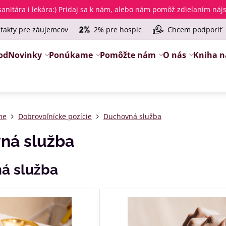
anitára i lekára
:) Pridaj sa k nám, alebo nám pomôž zdieľaním ná
takty pre záujemcov
2% pre hospic
Chcem podporiť
od
Novinky
Ponúkame
Pomôžte nám
O nás
Kniha n
me
Dobrovoľnícke pozície
Duchovná služba
ná služba
á služba