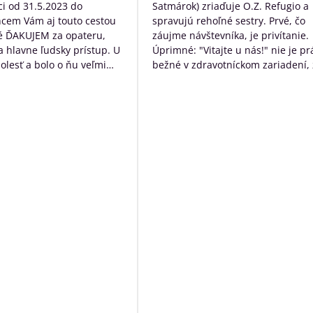
i od 31.5.2023 do
Satmárok) zriaďuje O.Z. Refugio a
hcem Vám aj touto cestou
spravujú rehoľné sestry. Prvé, čo
é ĎAKUJEM za opateru,
záujme návštevníka, je privítanie.
 a hlavne ľudsky prístup. U
Úprimné: "Vitajte u nás!" nie je pr
bolesť a bolo o ňu veľmi
bežné v zdravotníckom zariadení, 
rané. Ďakujem Vám za
určite poteší. Následne návštevní
ístup a za to čo s láskou
očakáva typický nemocničný pach,
dí ktorých diagnóza je
ten tu nie je. Čo tu naopak je, tak
ná. Ďakujeme za VŠETKO
neopakovateľná rodinná atmosfér
Personál má ku klientom krásny ľ
prístup a veľkú ochotu pomôcť s č
môžu. Okrem bezosporu kvalitnej
základnej služby poskytujú
zamestnanci ešte niečo navyše:
sprevádzajú zomierajúcich, ak je t
možné rozprávajú sa s nimi, modl
s nimi, prinášajú im Pána Ježiša,
zabezpečia i ostatné sviatosti pod
vôle klienta. Ak to možné nie je a
sú pri klientoch v ich posledných
momentoch, aby neodchádzali na