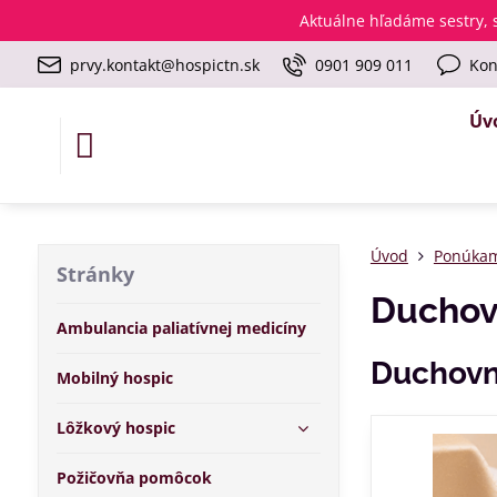
Aktuálne
hľadáme sestry, s
prvy.kontakt@hospictn.sk
0901 909 011
Kon
Úv
Úvod
Ponúka
Stránky
Duchov
Ambulancia paliatívnej medicíny
Duchovn
Mobilný hospic
Lôžkový hospic
Požičovňa pomôcok