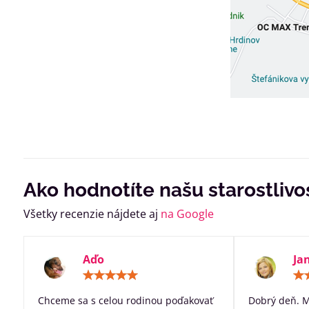
Ako hodnotíte našu starostlivo
Všetky recenzie nájdete aj
na Google
Aďo
Ja
Hodnotenie:
5
/
Chceme sa s celou rodinou poďakovať
Dobrý deň. 
5