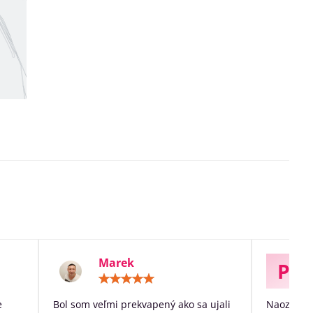
Marek
P
otenie:
Hodnotenie:
5
/
e
Bol som veľmi prekvapený ako sa ujali
Naozaj ve
5