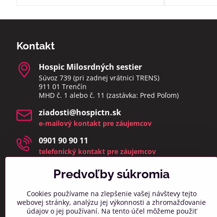
Kontakt
Hospic Milosrdných sestier
Súvoz 739 (pri zadnej vrátnici TRENS)
911 01 Trenčín
MHD č. 1 alebo č. 11 (zastávka: Pred Poľom)
ziadosti​@hospictn​.sk
e-mailový kontakt pre záujemcov
0901 90 90 11
telefonický kontakt pre záujemcov
telefonáty a osobné návštevy prijímame v čase 8:00 –
14:00
Predvoľby súkromia
(zmeškané hovory a osobné návštevy mimo týchto
hodín bud
eme kontaktovať najbližší pracovný deň)
Cookies používame na zlepšenie vašej návštevy tejto
webovej stránky, analýzu jej výkonnosti a zhromažďovanie
info​@hospictn​.sk
údajov o jej používaní. Na tento účel môžeme použiť
všeobecný kontaktný mail