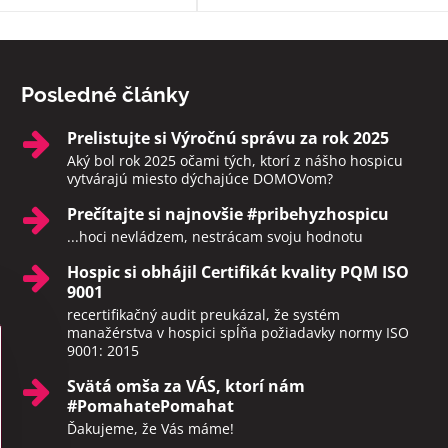
druhý svet sami. Rozhodne toto
zariadenie odporúčam.
Posledné články
Prelistujte si Výročnú správu za rok 2025
Aký bol rok 2025 očami tých, ktorí z nášho hospicu
vytvárajú miesto dýchajúce DOMOVom?
Prečítajte si najnovšie #pribehyzhospicu
...hoci nevládzem, nestrácam svoju hodnotu
Hospic si obhájil Certifikát kvality PQM ISO
9001
recertifikačný audit preukázal, že systém
manažérstva v hospici spĺňa požiadavky normy ISO
9001: 2015
Svätá omša za VÁS, ktorí nám
#PomahatePomahat
Ďakujeme, že Vás máme!