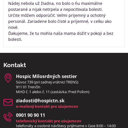
Nádej nebola už žiadna, no bolo o ňu maximálne
postarané a nijak netrpela a nepociťovala bolesti.
Určite môžem odporúčiť. Veľmi príjemný a ochotný
personál. Zariadene bolo čisté a príjemné, v celku ako
nové.
Ďakujeme, že tu mohla naša mama dožiť v pokoji a bez
bolesti.
Kontakt
Hospic Milosrdných sestier
Súvoz 739 (pri zadnej vrátnici TRENS)
911 01 Trenčín
MHD č. 1 alebo č. 11 (zastávka: Pred Poľom)
ziadosti​@hospictn​.sk
e-mailový kontakt pre záujemcov
0901 90 90 11
telefonický kontakt pre záujemcov
telefonáty a osobné návštevy prijímame v čase 8:00 – 14:00