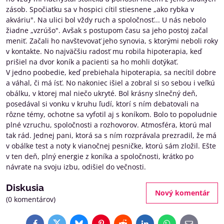
zásob. Spočiatku sa v hospici cítil stiesnene „ako rybka v
akváriu". Na ulici bol vždy ruch a spoločnosť... U nás nebolo
žiadne „vzrúšo". Avšak s postupom času sa jeho postoj začal
meniť. Začali ho navštevovať jeho synovia, s ktorými neboli roky
v kontakte. No najväčšiu radosť mu robila hipoterapia, keď
prišiel na dvor koník a pacienti sa ho mohli dotýkať.
V jedno poobedie, keď prebiehala hipoterapia, sa necítil dobre
a váhal, či má ísť. No nakoniec išiel a zobral si so sebou i veľkú
obálku, v ktorej mal niečo ukryté. Bol krásny slnečný deň,
posedával si vonku v kruhu ľudí, ktorí s ním debatovali na
rôzne témy, ochotne sa vyfotil aj s koníkom. Bolo to popoludnie
plné vzruchu, spoločnosti a rozhovorov. Atmosféra, ktorú mal
tak rád. Jednej pani, ktorá sa s ním rozprávala prezradil, že má
v obálke test a noty k vianočnej pesničke, ktorú sám zložil. Ešte
v ten deň, plný energie z koníka a spoločnosti, krátko po
návrate na svoju izbu, odišiel do večnosti.
Diskusia
Nový komentár
(0 komentárov)