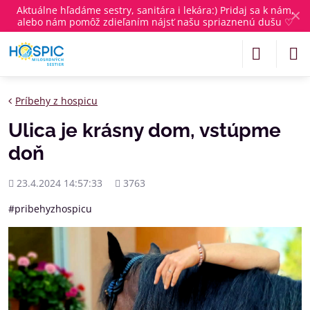
Aktuálne
hľadáme sestry, sanitára i lekára
:) Pridaj sa k nám,
✕
alebo nám pomôž zdieľaním nájsť našu spriaznenú dušu ♡
Príbehy z hospicu
Ulica je krásny dom, vstúpme
doň
Pridané
Počet
23.4.2024 14:57:33
3763
zobrazení
#pribehyzhospicu