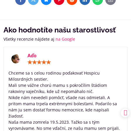
Facebook
Twitter
Bluesky
Pinterest
Reddit
LinkedIn
WhatsApp
E-
mail
Ako hodnotíte našu starostlivosť
Všetky recenzie nájdete aj
na Google
Aďo
Hodnotenie:
5
/
Chceme sa s celou rodinou poďakovať Hospicu
5
Milosrdných sestier.
Mali sme vážne chorú mamu s pokročílim štádiom
rakoviny vaječníku, kde už nepomáhalo nič.
Nikde nám nevedeli pomôcť, všade nas odmietali. A
pritom mama trpela extrémnymi bolesťami. Podarilo sa
nám ju sem dostať formou nemocnice, kde napísali
žiadosť.
Naša mama zomrela 19.5.2023. Tažko sa s tým
vyrovnávame. No sme vďační, ze našu mamu sem prijali.