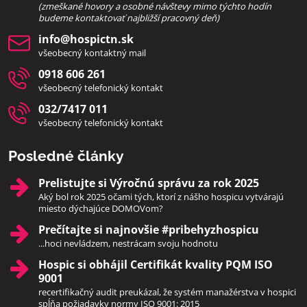
(zmeškané hovory a osobné návštevy mimo týchto hodín
bud
eme kontaktovať najbližší pracovný deň)
info​@hospictn​.sk
všeobecný kontaktný mail
0918 606 261
všeobecný telefonický kontakt
032/7417 011
všeobecný telefonický kontakt
Posledné články
Prelistujte si Výročnú správu za rok 2025
Aký bol rok 2025 očami tých, ktorí z nášho hospicu vytvárajú
miesto dýchajúce DOMOVom?
Prečítajte si najnovšie #pribehyzhospicu
...hoci nevládzem, nestrácam svoju hodnotu
Hospic si obhájil Certifikát kvality PQM ISO
9001
recertifikačný audit preukázal, že systém manažérstva v hospici
spĺňa požiadavky normy ISO 9001: 2015