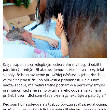
Svoje trápenie s onkologickým ochorením si v hospici odžil i
pán, ktorý predtým žil ako bezdomovec. Hoci navonok vysielal
signály, že ho otravujeme pri každej návšteve v jeho izbe, bolo
veľmi cítiť jeho túžbu po blízkosti a prítomnosti. Bola s ním
naozaj zábava, mal veľmi trefné poznámky a perfektný zmysel
pre humor. Keď sme sa ho pýtali z akého oddelenia ku nám
prišiel, hovorí: „Bol som všade okrem gynekológie a patológie."
Keď som ho navštevovala s túžbou porozprávať sa, gúľal očami,
no vždy mi nachystal stoličku a pohostil niečím z jeho sladkých