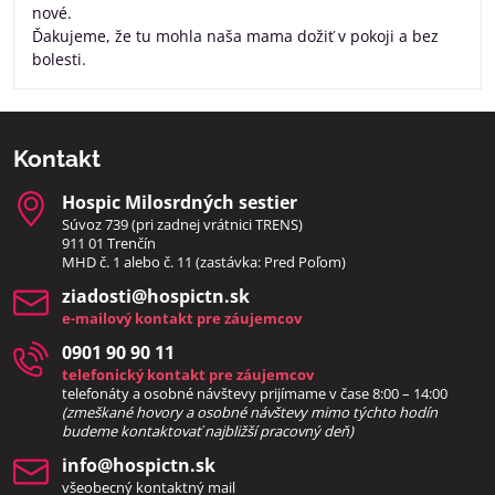
nové.
Ďakujeme, že tu mohla naša mama dožiť v pokoji a bez
bolesti.
Kontakt
Hospic Milosrdných sestier
Súvoz 739 (pri zadnej vrátnici TRENS)
911 01 Trenčín
MHD č. 1 alebo č. 11 (zastávka: Pred Poľom)
ziadosti​@hospictn​.sk
e-mailový kontakt pre záujemcov
0901 90 90 11
telefonický kontakt pre záujemcov
telefonáty a osobné návštevy prijímame v čase 8:00 – 14:00
(zmeškané hovory a osobné návštevy mimo týchto hodín
bud
eme kontaktovať najbližší pracovný deň)
info​@hospictn​.sk
všeobecný kontaktný mail