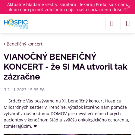
Aktuálne
hľadáme sestry, sanitára i lekára
:) Pridaj sa k nám,
✕
alebo nám pomôž zdieľaním nájsť našu spriaznenú dušu ♡
Benefičný koncert
VIANOČNÝ BENEFIČNÝ
KONCERT - že SI MA utvoril tak
zázračne
Pridané
2.11.2023 15:35:56
Srdečne Vás pozývame na XI. benefičný koncert Hospicu
Milosrdných sestier v Trenčíne, výťažok ktorého nám pomôže
vytvárať z nášho domu DOMOV pre nevyliečiteľne chorých
pacientov v konečnom štádiu zväčša onkologického ochorenia,
zomierajúcim. ❤