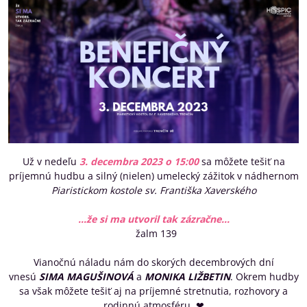
Už v nedeľu
3. decembra 2023 o 15:00
sa môžete tešiť na
príjemnú hudbu a silný (nielen) umelecký zážitok v nádhernom
Piaristickom kostole sv. Františka Xaverského
...že si ma utvoril tak zázračne...
žalm 139
Vianočnú náladu nám do skorých decembrových dní
vnesú
SIMA MAGUŠINOVÁ
a
MONIKA LIŽBETIN
. Okrem hudby
sa však môžete tešiť aj na príjemné stretnutia, rozhovory a
rodinnú atmosféru. ❤