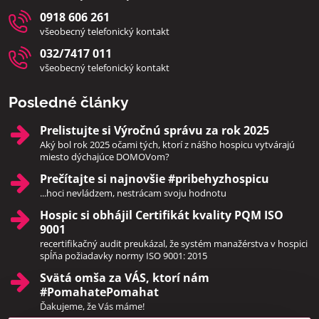
0918 606 261
všeobecný telefonický kontakt
032/7417 011
všeobecný telefonický kontakt
Posledné články
Prelistujte si Výročnú správu za rok 2025
Aký bol rok 2025 očami tých, ktorí z nášho hospicu vytvárajú
miesto dýchajúce DOMOVom?
Prečítajte si najnovšie #pribehyzhospicu
...hoci nevládzem, nestrácam svoju hodnotu
Hospic si obhájil Certifikát kvality PQM ISO
9001
recertifikačný audit preukázal, že systém manažérstva v hospici
spĺňa požiadavky normy ISO 9001: 2015
Svätá omša za VÁS, ktorí nám
#PomahatePomahat
Ďakujeme, že Vás máme!