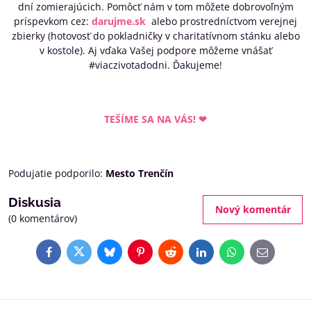
dní zomierajúcich. Pomôcť nám v tom môžete dobrovoľným
príspevkom cez:
darujme.sk
alebo prostredníctvom verejnej
zbierky (hotovosť do pokladničky v charitatívnom stánku alebo
v kostole). Aj vďaka Vašej podpore môžeme vnášať
#viaczivotadodni. Ďakujeme!
TEŠÍME SA NA VÁS! ❤
Podujatie podporilo:
Mesto Trenčín
Diskusia
Nový komentár
(0 komentárov)
Facebook
Twitter
Bluesky
Pinterest
Reddit
LinkedIn
WhatsApp
E-
mail