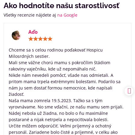
Ako hodnotíte našu starostlivosť
Všetky recenzie nájdete aj
na Google
Aďo
Hodnotenie:
5
/
Chceme sa s celou rodinou poďakovať Hospicu
5
Milosrdných sestier.
Mali sme vážne chorú mamu s pokročílim štádiom
rakoviny vaječníku, kde už nepomáhalo nič.
Nikde nám nevedeli pomôcť, všade nas odmietali. A
pritom mama trpela extrémnymi bolesťami. Podarilo sa
nám ju sem dostať formou nemocnice, kde napísali
žiadosť.
Naša mama zomrela 19.5.2023. Tažko sa s tým
vyrovnávame. No sme vďační, ze našu mamu sem prijali.
Nádej nebola už žiadna, no bolo o ňu maximálne
postarané a nijak netrpela a nepociťovala bolesti.
Určite môžem odporúčiť. Veľmi príjemný a ochotný
personál. Zariadene bolo čisté a príjemné, v celku ako