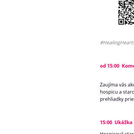
#HealingHeart
od 15:00
Kome
Zaujíma vás ako
hospicu a star
prehliadky pri
15:00 Ukážka 