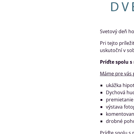
Svetový deň hos
Pri tejto prílež
uskutoční v s
Príďte spolu s
Máme pre vás 
ukážka hipot
Dychová hu
premietanie
výstava fotog
komentované
drobné poh
Príďte spolu s