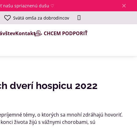
✕
jsť našu spriaznenú dušu ♡
Svätá omša za dobrodincov
ávštev
Kontakt
CHCEM PODPORIŤ
ch dverí hospicu 2022
epríjemné témy, o ktorých sa mnohí zdráhajú hovoriť.
konci života žijú s vážnymi chorobami, sú