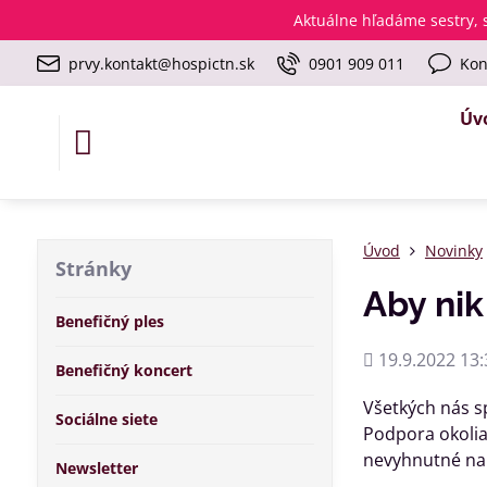
Aktuálne
hľadáme sestry, s
prvy.kontakt@hospictn.sk
0901 909 011
Kon
Úv
Úvod
Novinky
Stránky
Aby nik
Benefičný ples
Pridané
19.9.2022 13:
Benefičný koncert
Všetkých nás s
Sociálne siete
Podpora okolia
nevyhnutné na z
Newsletter