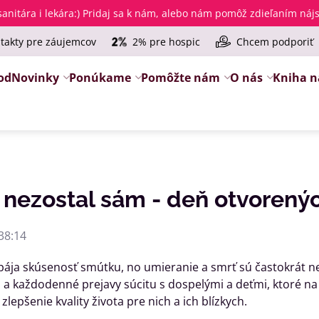
anitára i lekára
:) Pridaj sa k nám, alebo nám pomôž zdieľaním ná
takty pre záujemcov
2% pre hospic
Chcem podporiť
od
Novinky
Ponúkame
Pomôžte nám
O nás
Kniha n
 nezostal sám - deň otvorený
38:14
pája skúsenosť smútku, no umieranie a smrť sú častokrát n
 a každodenné prejavy súcitu s dospelými a deťmi, ktoré na 
lepšenie kvality života pre nich a ich blízkych.