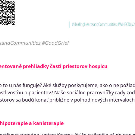
sandCommunities #GoodGrief
ntované prehliadky časti priestorov hospicu
 to u nás funguje? Aké služby poskytujeme, ako o ne požiada
ostlivosťou o pacientov? Naše sociálne pracovníčky rady z
estorov sa budú konať približne v polhodinových intervaloc
hipoterapie a kanisterapie