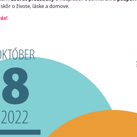
s skôr o živote, láske a domove.
vás!