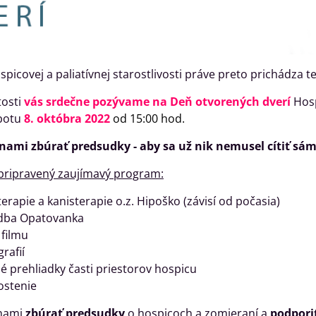
picovej a paliatívnej starostlivosti práve preto prichádza 
itosti
vás srdečne pozývame na Deň otvorených dverí
Hosp
obotu
8. októbra 2022
od 15:00 hod.
 nami zbúrať predsudky - aby sa už nik nemusel cítiť sám
pripravený zaujímavý program:
erapie a kanisterapie o.z. Hipoško (závisí od počasia)
dba Opatovanka
 filmu
rafií
 prehliadky časti priestorov hospicu
ostenie
 nami
zbúrať predsudky
o hospicoch a zomieraní a
podpori