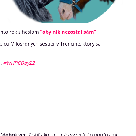
tento rok s heslom
"aby nik nezostal sám"
.
icu Milosrdných sestier v Trenčíne, ktorý sa
.
#WHPCDay22
ť dobrú vec
. Zistiť ako to u nás vyzerá, čo ponúkame,