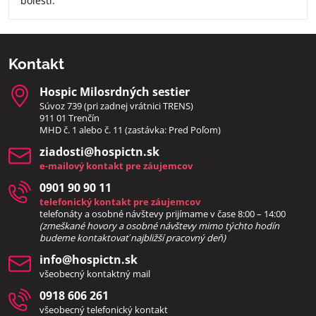
bolesti.
Kontakt
Hospic Milosrdných sestier
Súvoz 739 (pri zadnej vrátnici TRENS)
911 01 Trenčín
MHD č. 1 alebo č. 11 (zastávka: Pred Poľom)
ziadosti​@hospictn​.sk
e-mailový kontakt pre záujemcov
0901 90 90 11
telefonický kontakt pre záujemcov
telefonáty a osobné návštevy prijímame v čase 8:00 – 14:00
(zmeškané hovory a osobné návštevy mimo týchto hodín
bud
eme kontaktovať najbližší pracovný deň)
info​@hospictn​.sk
všeobecný kontaktný mail
0918 606 261
všeobecný telefonický kontakt