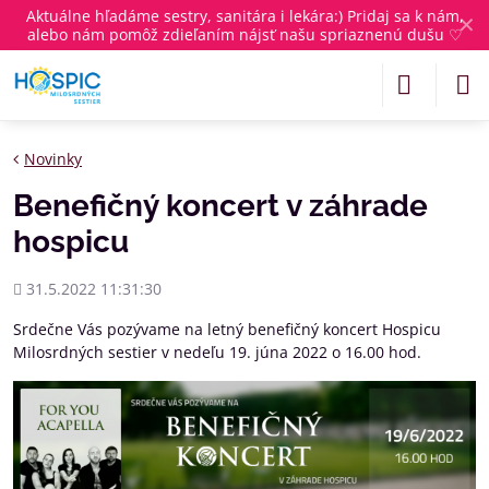
Aktuálne
hľadáme sestry, sanitára i lekára
:) Pridaj sa k nám,
✕
alebo nám pomôž zdieľaním nájsť našu spriaznenú dušu ♡
Novinky
Benefičný koncert v záhrade
hospicu
Pridané
31.5.2022 11:31:30
Srdečne Vás pozývame na letný benefičný koncert Hospicu
Milosrdných sestier v nedeľu 19. júna 2022 o 16.00 hod.