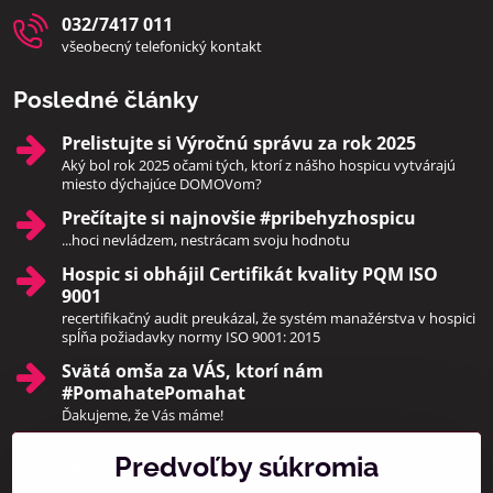
032/7417 011
všeobecný telefonický kontakt
Posledné články
Prelistujte si Výročnú správu za rok 2025
Aký bol rok 2025 očami tých, ktorí z nášho hospicu vytvárajú
miesto dýchajúce DOMOVom?
Prečítajte si najnovšie #pribehyzhospicu
...hoci nevládzem, nestrácam svoju hodnotu
Hospic si obhájil Certifikát kvality PQM ISO
9001
recertifikačný audit preukázal, že systém manažérstva v hospici
spĺňa požiadavky normy ISO 9001: 2015
Svätá omša za VÁS, ktorí nám
#PomahatePomahat
Ďakujeme, že Vás máme!
Predvoľby súkromia
Pridajte sa k nám