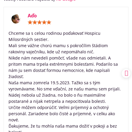
Aďo
Hodnotenie:
5
/
Chceme sa s celou rodinou poďakovať Hospicu
5
Milosrdných sestier.
Mali sme vážne chorú mamu s pokročílim štádiom
rakoviny vaječníku, kde už nepomáhalo nič.
Nikde nám nevedeli pomôcť, všade nas odmietali. A
pritom mama trpela extrémnymi bolesťami. Podarilo sa
nám ju sem dostať formou nemocnice, kde napísali
žiadosť.
Naša mama zomrela 19.5.2023. Tažko sa s tým
vyrovnávame. No sme vďační, ze našu mamu sem prijali.
Nádej nebola už žiadna, no bolo o ňu maximálne
postarané a nijak netrpela a nepociťovala bolesti.
Určite môžem odporúčiť. Veľmi príjemný a ochotný
personál. Zariadene bolo čisté a príjemné, v celku ako
nové.
Ďakujeme, že tu mohla naša mama dožiť v pokoji a bez