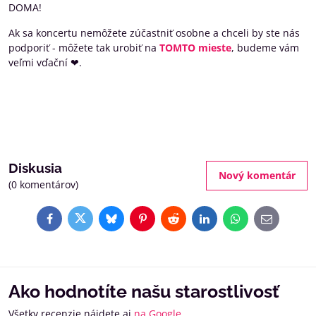
DOMA!
Ak sa koncertu nemôžete zúčastniť osobne a chceli by ste nás
podporiť - môžete tak urobiť na
TOMTO
mieste
, budeme vám
veľmi vďační ❤.
Diskusia
Nový komentár
(0 komentárov)
Facebook
Twitter
Bluesky
Pinterest
Reddit
LinkedIn
WhatsApp
E-
mail
Ako hodnotíte našu starostlivosť
Všetky recenzie nájdete aj
na Google