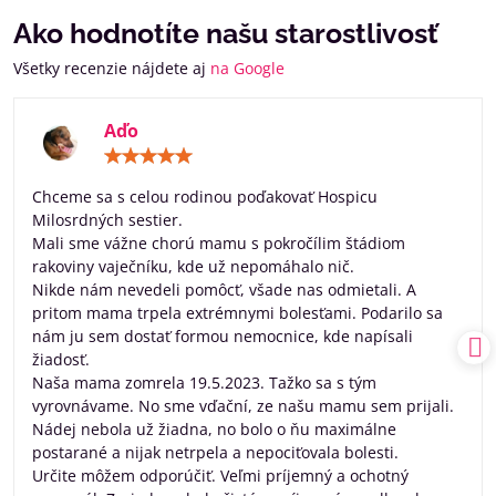
Ako hodnotíte našu starostlivosť
Všetky recenzie nájdete aj
na Google
Aďo
Hodnotenie:
5
/
Chceme sa s celou rodinou poďakovať Hospicu
5
Milosrdných sestier.
Mali sme vážne chorú mamu s pokročílim štádiom
rakoviny vaječníku, kde už nepomáhalo nič.
Nikde nám nevedeli pomôcť, všade nas odmietali. A
pritom mama trpela extrémnymi bolesťami. Podarilo sa
nám ju sem dostať formou nemocnice, kde napísali
žiadosť.
Naša mama zomrela 19.5.2023. Tažko sa s tým
vyrovnávame. No sme vďační, ze našu mamu sem prijali.
Nádej nebola už žiadna, no bolo o ňu maximálne
postarané a nijak netrpela a nepociťovala bolesti.
Určite môžem odporúčiť. Veľmi príjemný a ochotný