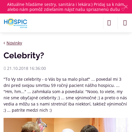
Aktuálne
hľadáme sestry, sanitára i lekára
:) Pridaj sa k nám,
✕
alebo nám pomôž zdieľaním nájsť našu spriaznenú dušu ♡
Novinky
Celebrity?
Pridané
21.10.2018 16:36:00
"To Vy ste celebrity - o Vás by sa malo písať" ... povedal mi 3
dni pred svojou smrťou 59 ročný pacient nášho hospicu. ...
"Hm, hm..." ... zahmkala som a povedala: "Nooo, to viete, my
nie sme obyčajné celebrity ;) ... sme výnimočné ;) a preto o nás
vedia a môžu sa s nami stretnúť iba niektorí, taktiež výnimoční
;) ... patríte medzi nich :)