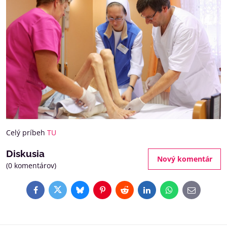
Celý príbeh
TU
Diskusia
Nový komentár
(0 komentárov)
Facebook
Twitter
Bluesky
Pinterest
Reddit
LinkedIn
WhatsApp
E-
mail