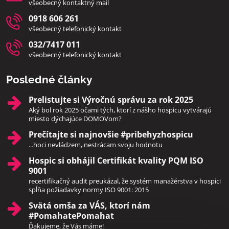
všeobecný kontaktný mail
0918 606 261
všeobecný telefonický kontakt
032/7417 011
všeobecný telefonický kontakt
Posledné články
Prelistujte si Výročnú správu za rok 2025
Aký bol rok 2025 očami tých, ktorí z nášho hospicu vytvárajú
miesto dýchajúce DOMOVom?
Prečítajte si najnovšie #pribehyzhospicu
...hoci nevládzem, nestrácam svoju hodnotu
Hospic si obhájil Certifikát kvality PQM ISO
9001
recertifikačný audit preukázal, že systém manažérstva v hospici
spĺňa požiadavky normy ISO 9001: 2015
Svätá omša za VÁS, ktorí nám
#PomahatePomahat
Ďakujeme, že Vás máme!