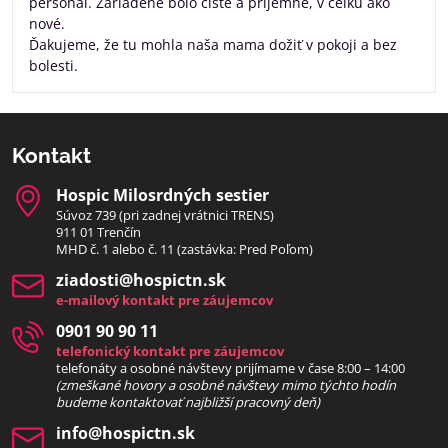
personál. Zariadene bolo čisté a príjemné, v celku ako
nové.
Ďakujeme, že tu mohla naša mama dožiť v pokoji a bez
bolesti.
Kontakt
Hospic Milosrdných sestier
Súvoz 739 (pri zadnej vrátnici TRENS)
911 01 Trenčín
MHD č. 1 alebo č. 11 (zastávka: Pred Poľom)
ziadosti​@hospictn​.sk
e-mailový kontakt pre záujemcov
0901 90 90 11
telefonický kontakt pre záujemcov
telefonáty a osobné návštevy prijímame v čase 8:00 – 14:00
(zmeškané hovory a osobné návštevy mimo týchto hodín
bud
eme kontaktovať najbližší pracovný deň)
info​@hospictn​.sk