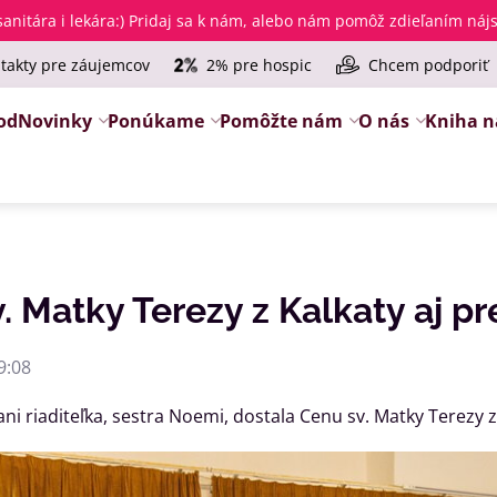
anitára i lekára
:) Pridaj sa k nám, alebo nám pomôž zdieľaním ná
takty pre záujemcov
2% pre hospic
Chcem podporiť
od
Novinky
Ponúkame
Pomôžte nám
O nás
Kniha n
. Matky Terezy z Kalkaty aj p
9:08
i riaditeľka, sestra Noemi, dostala Cenu sv. Matky Terezy z 