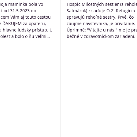
/
/
Moja maminka bola vo
Hospic Milostných sestier (z rehol
5
5
i od 31.5.2023 do
Satmárok) zriaďuje O.Z. Refugio a
hcem Vám aj touto cestou
spravujú rehoľné sestry. Prvé, čo
é ĎAKUJEM za opateru,
záujme návštevníka, je privítanie.
 a hlavne ľudsky prístup. U
Úprimné: "Vitajte u nás!" nie je pr
bolesť a bolo o ňu veľmi
bežné v zdravotníckom zariadení, 
rané. Ďakujem Vám za
určite poteší. Následne návštevní
ístup a za to čo s láskou
očakáva typický nemocničný pach,
dí ktorých diagnóza je
ten tu nie je. Čo tu naopak je, tak
ná. Ďakujeme za VŠETKO
neopakovateľná rodinná atmosfér
Personál má ku klientom krásny ľ
prístup a veľkú ochotu pomôcť s č
môžu. Okrem bezosporu kvalitnej
základnej služby poskytujú
zamestnanci ešte niečo navyše:
sprevádzajú zomierajúcich, ak je t
možné rozprávajú sa s nimi, modl
s nimi, prinášajú im Pána Ježiša,
zabezpečia i ostatné sviatosti pod
vôle klienta. Ak to možné nie je a
sú pri klientoch v ich posledných