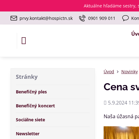
Aktuálne
hľadáme sestry, s
prvy.kontakt@hospictn.sk
0901 909 011
Kon
Úv
Úvod
Novinky
Stránky
Cena sv
Benefičný ples
Pridané
5.9.2024 11:3
Benefičný koncert
Naša úžasná pan
Sociálne siete
Newsletter