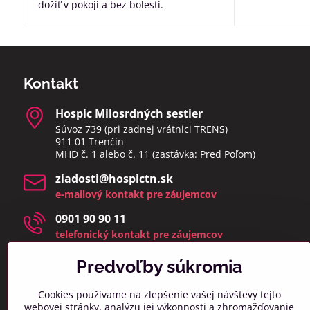
dožiť v pokoji a bez bolesti.
Kontakt
Hospic Milosrdných sestier
Súvoz 739 (pri zadnej vrátnici TRENS)
911 01 Trenčín
MHD č. 1 alebo č. 11 (zastávka: Pred Poľom)
ziadosti​@hospictn​.sk
e-mailový kontakt pre záujemcov
0901 90 90 11
telefonický kontakt pre záujemcov
telefonáty a osobné návštevy prijímame v čase 8:00 –
14:00
Predvoľby súkromia
(zmeškané hovory a osobné návštevy mimo týchto
hodín bud
eme kontaktovať najbližší pracovný deň)
Cookies používame na zlepšenie vašej návštevy tejto
webovej stránky, analýzu jej výkonnosti a zhromažďovanie
info​@hospictn​.sk