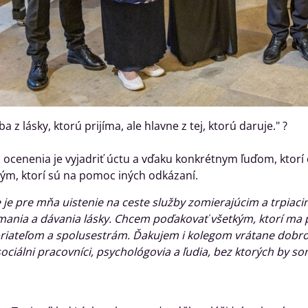
ba z lásky, ktorú prijíma, ale hlavne z tej, ktorú daruje." ?
ocenenia je vyjadriť úctu a vďaku konkrétnym ľuďom, ktorí c
m, ktorí sú na pomoc iných odkázaní.
 je pre mňa uistenie na ceste služby zomierajúcim a trpiac
ímania a dávania lásky. Chcem poďakovať všetkým, ktorí ma
priateľom a spolusestrám. Ďakujem i kolegom vrátane dobrovo
sociálni pracovníci, psychológovia a ľudia, bez ktorých by s