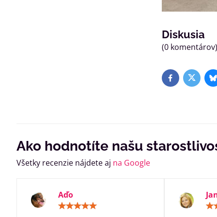
Diskusia
(0 komentárov
Facebook
Twitter
B
Ako hodnotíte našu starostlivo
Všetky recenzie nájdete aj
na Google
Aďo
Ja
Hodnotenie:
5