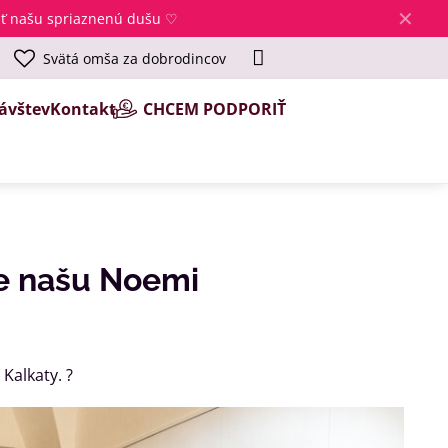
✕
jsť našu spriaznenú dušu ♡
Svätá omša za dobrodincov
ávštev
Kontakt
CHCEM PODPORIŤ
re našu Noemi
Kalkaty. ?