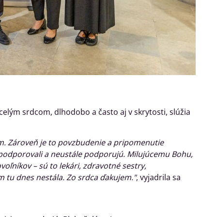
elým srdcom, dlhodobo a často aj v skrytosti, slúžia
im. Zároveň je to povzbudenie a pripomenutie
 podporovali a neustále podporujú. Milujúcemu Bohu,
ľníkov – sú to lekári, zdravotné sestry,
om tu dnes nestála. Zo srdca ďakujem."
, vyjadrila sa