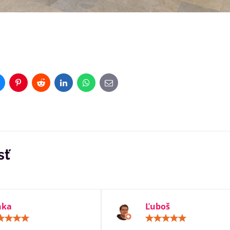
)
luesky
Pinterest
Reddit
LinkedIn
WhatsApp
E-
mail
sť
nka
Ľuboš
Hodnotenie:
Hodn
5
5