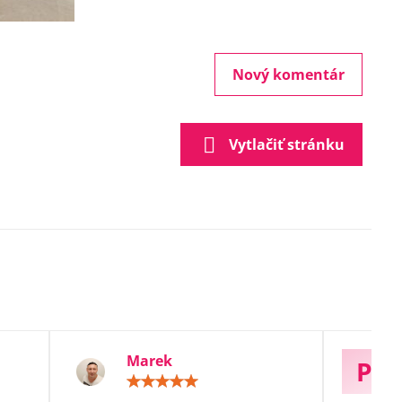
Nový komentár
Vytlačiť stránku
Marek
P
otenie:
Hodnotenie:
5