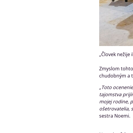
„Človek nežije i
Zmyslom tohto 
chudobným a tý
„Toto ocenenie
tajomstva prij
mojej rodine, 
ošetrovatelia, 
sestra Noemi.