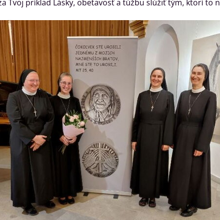
a Tvoj príklad Lásky, obetavosť a túžbu slúžiť tým, ktorí to