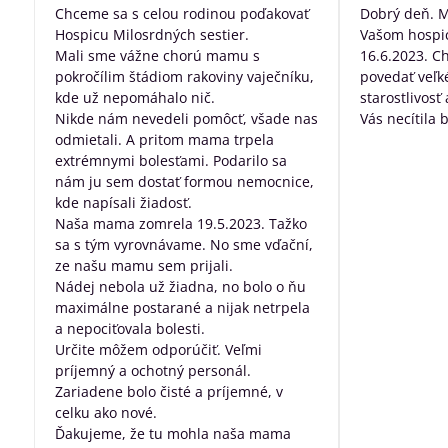
/
Chceme sa s celou rodinou poďakovať
Dobrý deň. 
5
Hospicu Milosrdných sestier.
Vašom hospic
Mali sme vážne chorú mamu s
16.6.2023. C
pokročílim štádiom rakoviny vaječníku,
povedať veľk
kde už nepomáhalo nič.
starostlivosť
Nikde nám nevedeli pomôcť, všade nas
Vás necítila 
odmietali. A pritom mama trpela
dobre posta
extrémnymi bolesťami. Podarilo sa
všetko, za pr
nám ju sem dostať formou nemocnice,
robíte pre ľu
kde napísali žiadosť.
nevyliečiteľ
Naša mama zomrela 19.5.2023. Tažko
sa s tým vyrovnávame. No sme vďační,
ze našu mamu sem prijali.
Nádej nebola už žiadna, no bolo o ňu
maximálne postarané a nijak netrpela
a nepociťovala bolesti.
Určite môžem odporúčiť. Veľmi
príjemný a ochotný personál.
Zariadene bolo čisté a príjemné, v
celku ako nové.
Ďakujeme, že tu mohla naša mama