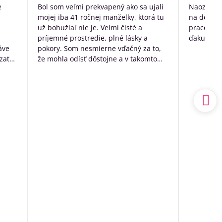
/
e
Bol som veľmi prekvapený ako sa ujali
Naozaj ve
5
mojej iba 41 ročnej manželky, ktorá tu
na dožitie
už bohužiaľ nie je. Velmi čisté a
pracovníko
príjemné prostredie, plné lásky a
ďakujem p
áve
pokory. Som nesmierne vďačný za to,
zato
že mohla odísť dôstojne a v takomto
k
prostredí. Mal som výčitky svedomia,
 no
že som sa o ňu nedokázal postarať
sám doma, ale nakoniec to bolo to
a.
najlepšie, čo som pre ňu ešte mohol
udský
urobiť.
ím
Ďakujem ešte raz z celého srdca
o
ia sa
ľa
spoň