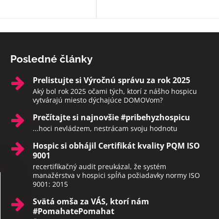
momentoch, aby neodchádzali na
druhý svet sami. Rozhodne toto
zariadenie odporúčam.
Posledné články
Prelistujte si Výročnú správu za rok 2025
Aký bol rok 2025 očami tých, ktorí z nášho hospicu
vytvárajú miesto dýchajúce DOMOVom?
Prečítajte si najnovšie #pribehyzhospicu
...hoci nevládzem, nestrácam svoju hodnotu
Hospic si obhájil Certifikát kvality PQM ISO
9001
recertifikačný audit preukázal, že systém
manažérstva v hospici spĺňa požiadavky normy ISO
9001: 2015
Svätá omša za VÁS, ktorí nám
#PomahatePomahat