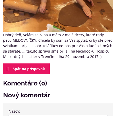
Dobrý deň, volám sa Nina a mám 2 malé dcéry, ktoré rady
pečú MEDOVNÍČKY. Chcela by som sa Vás spýtať, či by ste pred
sviatkami prijali zopár koláčikov od nás pre Vás a ľudí o ktorých
sa staráte. ... takúto správu sme prijali na Facebooku Hospicu
Milosrdných sestier v Trenčíne dňa 29. novembra 2017 :)
Späť na príspevok
Komentáre (0)
Nový komentár
Názov: