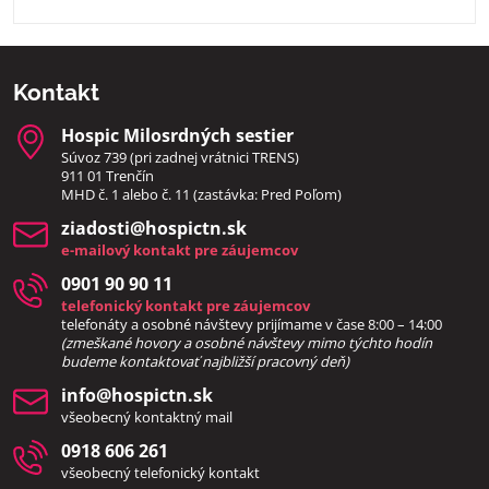
Kontakt
Hospic Milosrdných sestier
Súvoz 739 (pri zadnej vrátnici TRENS)
911 01 Trenčín
MHD č. 1 alebo č. 11 (zastávka: Pred Poľom)
ziadosti​@hospictn​.sk
e-mailový kontakt pre záujemcov
0901 90 90 11
telefonický kontakt pre záujemcov
telefonáty a osobné návštevy prijímame v čase 8:00 – 14:00
(zmeškané hovory a osobné návštevy mimo týchto hodín
bud
eme kontaktovať najbližší pracovný deň)
info​@hospictn​.sk
všeobecný kontaktný mail
0918 606 261
všeobecný telefonický kontakt