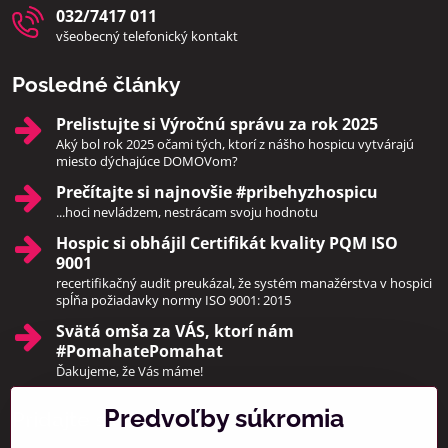
032/7417 011
všeobecný telefonický kontakt
Posledné články
Prelistujte si Výročnú správu za rok 2025
Aký bol rok 2025 očami tých, ktorí z nášho hospicu vytvárajú
miesto dýchajúce DOMOVom?
Prečítajte si najnovšie #pribehyzhospicu
...hoci nevládzem, nestrácam svoju hodnotu
Hospic si obhájil Certifikát kvality PQM ISO
9001
recertifikačný audit preukázal, že systém manažérstva v hospici
spĺňa požiadavky normy ISO 9001: 2015
Svätá omša za VÁS, ktorí nám
#PomahatePomahat
Ďakujeme, že Vás máme!
Predvoľby súkromia
Pridajte sa k nám