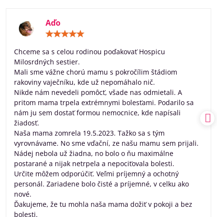
Aďo
Hodnotenie:
5
/
Chceme sa s celou rodinou poďakovať Hospicu
5
Milosrdných sestier.
Mali sme vážne chorú mamu s pokročílim štádiom
rakoviny vaječníku, kde už nepomáhalo nič.
Nikde nám nevedeli pomôcť, všade nas odmietali. A
pritom mama trpela extrémnymi bolesťami. Podarilo sa
nám ju sem dostať formou nemocnice, kde napísali
žiadosť.
Naša mama zomrela 19.5.2023. Tažko sa s tým
vyrovnávame. No sme vďační, ze našu mamu sem prijali.
Nádej nebola už žiadna, no bolo o ňu maximálne
postarané a nijak netrpela a nepociťovala bolesti.
Určite môžem odporúčiť. Veľmi príjemný a ochotný
personál. Zariadene bolo čisté a príjemné, v celku ako
nové.
Ďakujeme, že tu mohla naša mama dožiť v pokoji a bez
bolesti.