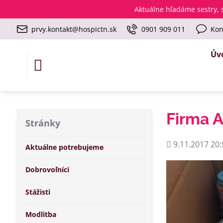
Aktuálne
hľadáme sestry, s
prvy.kontakt@hospictn.sk
0901 909 011
Kon
Úv
Firma A
Stránky
Pridané
9.11.2017 20:
Aktuálne potrebujeme
Dobrovoľníci
Stážisti
Modlitba