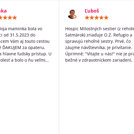
nka
Ľuboš
Hodnotenie:
Hodn
5
5
/
/
Moja maminka bola vo
Hospic Milostných sestier (z rehol
5
5
i od 31.5.2023 do
Satmárok) zriaďuje O.Z. Refugio a
hcem Vám aj touto cestou
spravujú rehoľné sestry. Prvé, čo
é ĎAKUJEM za opateru,
záujme návštevníka, je privítanie.
 a hlavne ľudsky prístup. U
Úprimné: "Vitajte u nás!" nie je pr
bolesť a bolo o ňu veľmi
bežné v zdravotníckom zariadení, 
rané. Ďakujem Vám za
určite poteší. Následne návštevní
ístup a za to čo s láskou
očakáva typický nemocničný pach,
dí ktorých diagnóza je
ten tu nie je. Čo tu naopak je, tak
ná. Ďakujeme za VŠETKO
neopakovateľná rodinná atmosfér
Personál má ku klientom krásny ľ
prístup a veľkú ochotu pomôcť s č
môžu. Okrem bezosporu kvalitnej
základnej služby poskytujú
zamestnanci ešte niečo navyše:
sprevádzajú zomierajúcich, ak je t
možné rozprávajú sa s nimi, modl