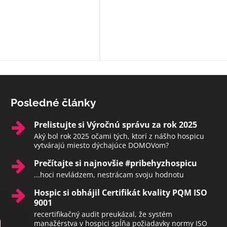
s nimi, prinášajú im Pána Ježiša,
zabezpečia i ostatné sviatosti pod
vôle klienta. Ak to možné nie je a
sú pri klientoch v ich posledných
momentoch, aby neodchádzali na
druhý svet sami. Rozhodne toto
zariadenie odporúčam.
Posledné články
Prelistujte si Výročnú správu za rok 2025
Aký bol rok 2025 očami tých, ktorí z nášho hospicu
vytvárajú miesto dýchajúce DOMOVom?
Prečítajte si najnovšie #pribehyzhospicu
...hoci nevládzem, nestrácam svoju hodnotu
Hospic si obhájil Certifikát kvality PQM ISO
9001
recertifikačný audit preukázal, že systém
manažérstva v hospici spĺňa požiadavky normy ISO