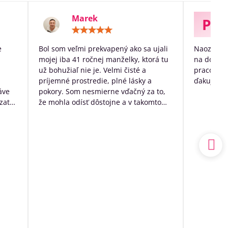
Marek
P
otenie:
Hodnotenie:
5
/
e
Bol som veľmi prekvapený ako sa ujali
Naozaj ve
5
mojej iba 41 ročnej manželky, ktorá tu
na dožitie
už bohužiaľ nie je. Velmi čisté a
pracovníko
príjemné prostredie, plné lásky a
ďakujem p
áve
pokory. Som nesmierne vďačný za to,
zato
že mohla odísť dôstojne a v takomto
k
prostredí. Mal som výčitky svedomia,
 no
že som sa o ňu nedokázal postarať
sám doma, ale nakoniec to bolo to
a.
najlepšie, čo som pre ňu ešte mohol
udský
urobiť.
ím
Ďakujem ešte raz z celého srdca
o
ia sa