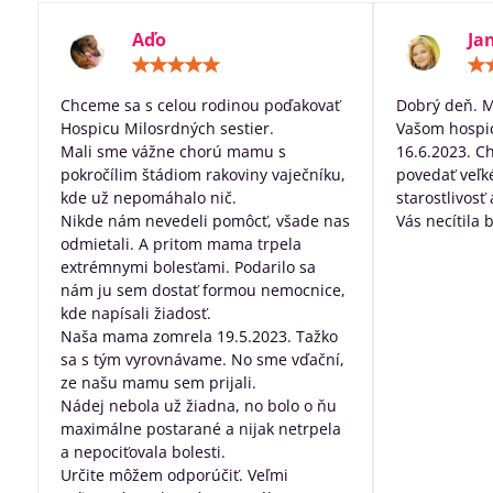
Aďo
Ja
Hodnotenie:
5
/
Chceme sa s celou rodinou poďakovať
Dobrý deň. 
5
Hospicu Milosrdných sestier.
Vašom hospic
Mali sme vážne chorú mamu s
16.6.2023. C
pokročílim štádiom rakoviny vaječníku,
povedať veľk
kde už nepomáhalo nič.
starostlivosť
Nikde nám nevedeli pomôcť, všade nas
Vás necítila 
odmietali. A pritom mama trpela
dobre posta
extrémnymi bolesťami. Podarilo sa
všetko, za pr
nám ju sem dostať formou nemocnice,
robíte pre ľu
kde napísali žiadosť.
nevyliečiteľ
Naša mama zomrela 19.5.2023. Tažko
sa s tým vyrovnávame. No sme vďační,
ze našu mamu sem prijali.
Nádej nebola už žiadna, no bolo o ňu
maximálne postarané a nijak netrpela
a nepociťovala bolesti.
Určite môžem odporúčiť. Veľmi