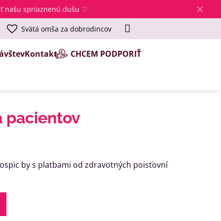
✕
jsť našu spriaznenú dušu ♡
Svätá omša za dobrodincov
ávštev
Kontakt
CHCEM PODPORIŤ
a pacientov
hospic by s platbami od zdravotných poisťovní