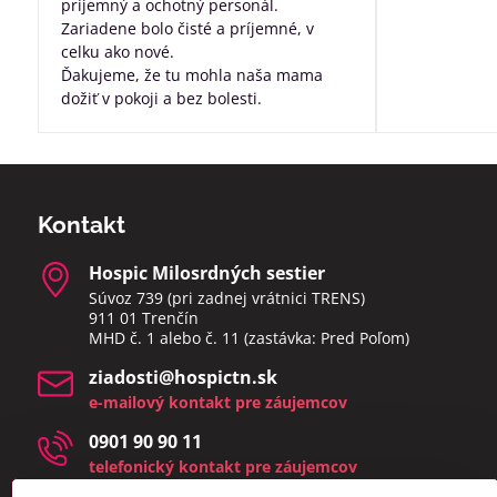
príjemný a ochotný personál.
Zariadene bolo čisté a príjemné, v
celku ako nové.
Ďakujeme, že tu mohla naša mama
dožiť v pokoji a bez bolesti.
Kontakt
Hospic Milosrdných sestier
Súvoz 739 (pri zadnej vrátnici TRENS)
911 01 Trenčín
MHD č. 1 alebo č. 11 (zastávka: Pred Poľom)
ziadosti​@hospictn​.sk
e-mailový kontakt pre záujemcov
0901 90 90 11
telefonický kontakt pre záujemcov
telefonáty a osobné návštevy prijímame v čase 8:00 –