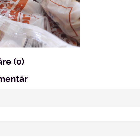
re (0)
mentár