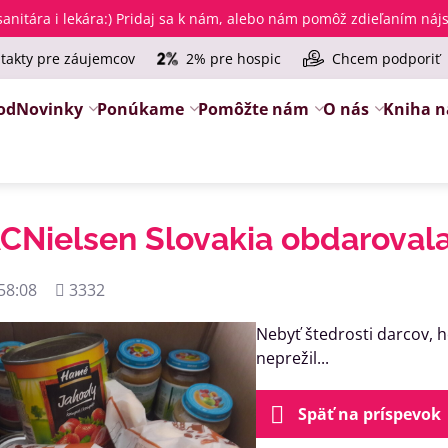
anitára i lekára
:) Pridaj sa k nám, alebo nám pomôž zdieľaním ná
takty pre záujemcov
2% pre hospic
Chcem podporiť
od
Novinky
Ponúkame
Pomôžte nám
O nás
Kniha n
CNielsen Slovakia obdaroval
Počet
58:08
3332
zobrazení
Nebyť štedrosti darcov, 
neprežil...
Späť na príspevok