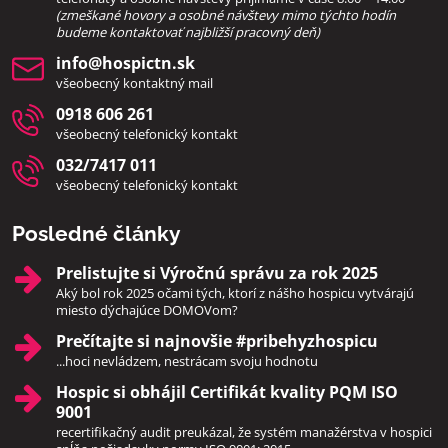
(zmeškané hovory a osobné návštevy mimo týchto hodín
bud
eme kontaktovať najbližší pracovný deň)
info​@hospictn​.sk
všeobecný kontaktný mail
0918 606 261
všeobecný telefonický kontakt
032/7417 011
všeobecný telefonický kontakt
Posledné články
Prelistujte si Výročnú správu za rok 2025
Aký bol rok 2025 očami tých, ktorí z nášho hospicu vytvárajú
miesto dýchajúce DOMOVom?
Prečítajte si najnovšie #pribehyzhospicu
...hoci nevládzem, nestrácam svoju hodnotu
Hospic si obhájil Certifikát kvality PQM ISO
9001
recertifikačný audit preukázal, že systém manažérstva v hospici