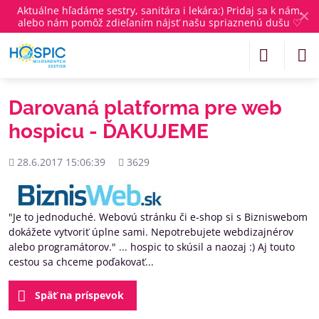
Aktuálne
hľadáme sestry, sanitára i lekára
:) Pridaj sa k nám,
✕
alebo nám pomôž zdieľaním nájsť našu spriaznenú dušu ♡
Darovaná platforma pre web
hospicu - ĎAKUJEME
Pridané
Počet
28.6.2017 15:06:39
3629
zobrazení
"Je to jednoduché. Webovú stránku či e-shop si s Bizniswebom
dokážete vytvoriť úplne sami. Nepotrebujete webdizajnérov
alebo programátorov." ... hospic to skúsil a naozaj :) Aj touto
cestou sa chceme poďakovať...
Späť na príspevok