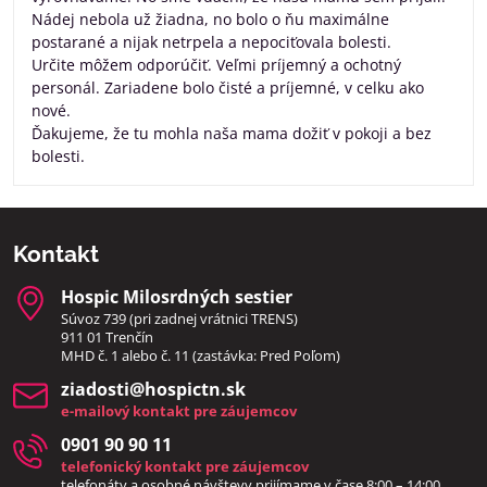
Nádej nebola už žiadna, no bolo o ňu maximálne
postarané a nijak netrpela a nepociťovala bolesti.
Určite môžem odporúčiť. Veľmi príjemný a ochotný
personál. Zariadene bolo čisté a príjemné, v celku ako
nové.
Ďakujeme, že tu mohla naša mama dožiť v pokoji a bez
bolesti.
Kontakt
Hospic Milosrdných sestier
Súvoz 739 (pri zadnej vrátnici TRENS)
911 01 Trenčín
MHD č. 1 alebo č. 11 (zastávka: Pred Poľom)
ziadosti​@hospictn​.sk
e-mailový kontakt pre záujemcov
0901 90 90 11
telefonický kontakt pre záujemcov
telefonáty a osobné návštevy prijímame v čase 8:00 – 14:00