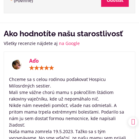
Odoslať
*
(Povinné)
Ako hodnotíte našu starostlivosť
Všetky recenzie nájdete aj
na Google
Aďo
Hodnotenie:
5
/
Chceme sa s celou rodinou poďakovať Hospicu
5
Milosrdných sestier.
Mali sme vážne chorú mamu s pokročílim štádiom
rakoviny vaječníku, kde už nepomáhalo nič.
Nikde nám nevedeli pomôcť, všade nas odmietali. A
pritom mama trpela extrémnymi bolesťami. Podarilo sa
nám ju sem dostať formou nemocnice, kde napísali
žiadosť.
Naša mama zomrela 19.5.2023. Tažko sa s tým
vyrovnávame. No sme vďační, ze našu mamu sem prijali.