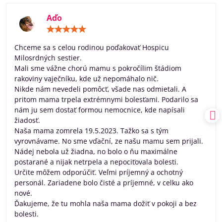
Aďo
Hodnotenie:
5
/
Chceme sa s celou rodinou poďakovať Hospicu
5
Milosrdných sestier.
Mali sme vážne chorú mamu s pokročílim štádiom
rakoviny vaječníku, kde už nepomáhalo nič.
Nikde nám nevedeli pomôcť, všade nas odmietali. A
pritom mama trpela extrémnymi bolesťami. Podarilo sa
nám ju sem dostať formou nemocnice, kde napísali
žiadosť.
Naša mama zomrela 19.5.2023. Tažko sa s tým
vyrovnávame. No sme vďační, ze našu mamu sem prijali.
Nádej nebola už žiadna, no bolo o ňu maximálne
postarané a nijak netrpela a nepociťovala bolesti.
Určite môžem odporúčiť. Veľmi príjemný a ochotný
personál. Zariadene bolo čisté a príjemné, v celku ako
nové.
Ďakujeme, že tu mohla naša mama dožiť v pokoji a bez
bolesti.