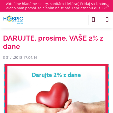
Aktuálne
hľadáme sestry, sanitára i lekára
:) Pridaj sa k nám,
✕
alebo nám pomôž zdieľaním nájsť našu spriaznenú dušu ♡
DARUJTE, prosíme, VAŠE 2% z
dane
Pridané
31.1.2018 17:04:16