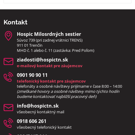
Kontakt
Hospic Milosrdných sestier
Súvoz 739 (pri zadnej vrátnici TRENS)
911 01 Trenčín
MHD č. 1 alebo č. 11 (zastávka: Pred Poľom)
ziadosti​@hospictn​.sk
e-mailový kontakt pre záujemcov
0901 90 90 11
telefonický kontakt pre záujemcov
telefonáty a osobné návštevy prijímame v čase 8:00 – 14:00
(zmeškané hovory a osobné návštevy mimo týchto hodín
bud
eme kontaktovať najbližší pracovný deň)
info​@hospictn​.sk
všeobecný kontaktný mail
0918 606 261
všeobecný telefonický kontakt