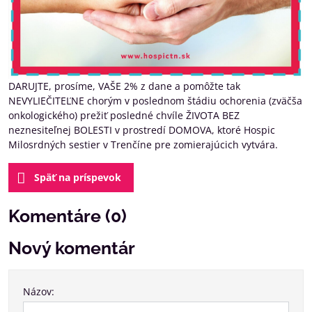
DARUJTE, prosíme, VAŠE 2% z dane a pomôžte tak
NEVYLIEČITEĽNE chorým v poslednom štádiu ochorenia (zväčša
onkologického) prežiť posledné chvíle ŽIVOTA BEZ
neznesiteľnej BOLESTI v prostredí DOMOVA, ktoré Hospic
Milosrdných sestier v Trenčíne pre zomierajúcich vytvára.
Späť na príspevok
Komentáre (0)
Nový komentár
Názov: