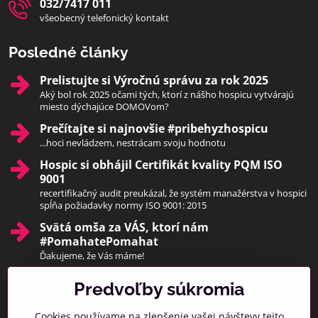
032/7417 011
všeobecný telefonický kontakt
Posledné články
Prelistujte si Výročnú správu za rok 2025
Aký bol rok 2025 očami tých, ktorí z nášho hospicu vytvárajú
miesto dýchajúce DOMOVom?
Prečítajte si najnovšie #pribehyzhospicu
...hoci nevládzem, nestrácam svoju hodnotu
Hospic si obhájil Certifikát kvality PQM ISO
9001
recertifikačný audit preukázal, že systém manažérstva v hospici
spĺňa požiadavky normy ISO 9001: 2015
Svätá omša za VÁS, ktorí nám
#PomahatePomahat
Ďakujeme, že Vás máme!
Predvoľby súkromia
Pridajte sa k nám
Cookies používame na zlepšenie vašej návštevy tejto