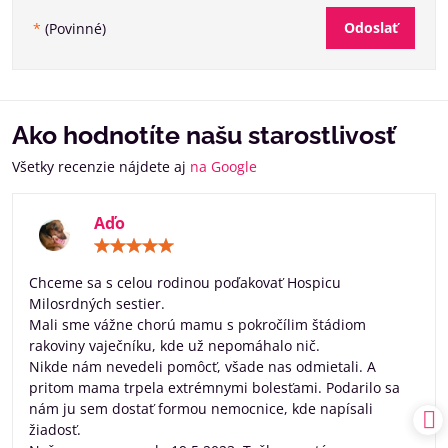
Odoslať
*
(Povinné)
Ako hodnotíte našu starostlivosť
Všetky recenzie nájdete aj
na Google
Aďo
Hodnotenie:
5
/
Chceme sa s celou rodinou poďakovať Hospicu
5
Milosrdných sestier.
Mali sme vážne chorú mamu s pokročílim štádiom
rakoviny vaječníku, kde už nepomáhalo nič.
Nikde nám nevedeli pomôcť, všade nas odmietali. A
pritom mama trpela extrémnymi bolesťami. Podarilo sa
nám ju sem dostať formou nemocnice, kde napísali
žiadosť.