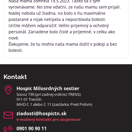
Naša mama zomrela 19.5.2023. Tažko sa s tým
vyrovnávame. No sme vďační, ze našu mamu sem prijali.
Nádej nebola už žiadna, no bolo o ňu maximálne
postarané a nijak netrpela a nepociťovala bolesti.
Určite môžem odporúčiť. Veľmi príjemný a ochotný
personál. Zariadene bolo čisté a príjemné, v celku ako
nové.
Ďakujeme, že tu mohla naša mama dožiť v pokoji a bez
bolesti.
Kontakt
Hospic Milosrdných sestier
Súvoz 739 (pri zadnej vrátnici TRENS)
911 01 Trenčín
MHD č. 1 alebo č. 11 (zastávka: Pred Poľom)
ziadosti​@hospictn​.sk
e-mailový kontakt pre záujemcov
0901 90 90 11