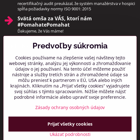
recertifikačný audit preukázal, že systém manažérstva v hospici
spĺňa požiadavky normy ISO 9001: 2015
Svätá omša za VÁS, ktorí nám
#PomahatePomahat
Ďakujeme, že Vás máme!
Predvoľby súkromia
Pridajte sa k nám
Cookies používame na zlepšenie vašej návštevy tejto
Facebook
Instagram
webovej stránky, analýzu jej výkonnosti a zhromažďovanie
údajov o jej používaní. Na tento účel môžeme použiť
Prihlásiť na odber noviniek
nástroje a služby tretích strán a zhromaždené údaje sa
môžu preniesť k partnerom v EÚ, USA alebo iných
krajinách. Kliknutím na „Prijať všetky cookies“ vyjadrujete
svoj súhlas s týmto spracovaním. Nižšie môžete nájsť
podrobné informácie alebo upraviť svoje preferencie.
Zásady ochrany osobných údajov
Prijať všetky cookies
©
2026
Copyright
Predvoľby súkromia
Zásady ochrany osobných údajov
Ukázať podrobnosti
Vytvorené pomocou:
BiznisWeb.sk