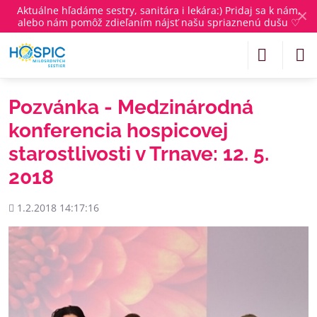
Aktuálne
hľadáme sestry, sanitára i lekára
:) Pridaj sa k nám,
✕
alebo nám pomôž zdieľaním nájsť našu spriaznenú dušu ♡
Pozvánka - Medzinárodná
konferencia hospicovej
starostlivosti v Trnave: 12. 5.
2018
Pridané
1.2.2018 14:17:16