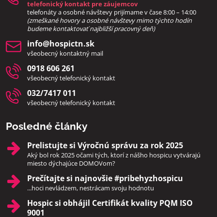
telefonický kontakt pre záujemcov
telefonáty a osobné návštevy prijímame v čase 8:00 – 14:00
(zmeškané hovory a osobné návštevy mimo týchto hodín
bud
eme kontaktovať najbližší pracovný deň)
info​@hospictn​.sk
všeobecný kontaktný mail
0918 606 261
všeobecný telefonický kontakt
032/7417 011
všeobecný telefonický kontakt
Posledné články
Prelistujte si Výročnú správu za rok 2025
Aký bol rok 2025 očami tých, ktorí z nášho hospicu vytvárajú
miesto dýchajúce DOMOVom?
Prečítajte si najnovšie #pribehyzhospicu
...hoci nevládzem, nestrácam svoju hodnotu
Hospic si obhájil Certifikát kvality PQM ISO
9001