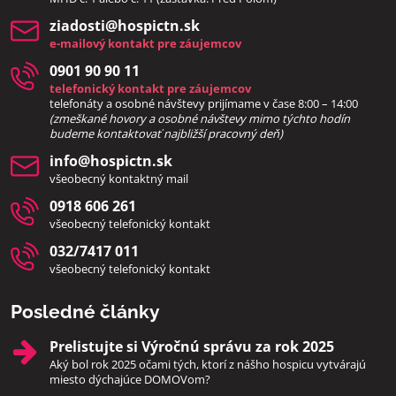
ziadosti​@hospictn​.sk
e-mailový kontakt pre záujemcov
0901 90 90 11
telefonický kontakt pre záujemcov
telefonáty a osobné návštevy prijímame v čase 8:00 – 14:00
(zmeškané hovory a osobné návštevy mimo týchto hodín
bud
eme kontaktovať najbližší pracovný deň)
info​@hospictn​.sk
všeobecný kontaktný mail
0918 606 261
všeobecný telefonický kontakt
032/7417 011
všeobecný telefonický kontakt
Posledné články
Prelistujte si Výročnú správu za rok 2025
Aký bol rok 2025 očami tých, ktorí z nášho hospicu vytvárajú
miesto dýchajúce DOMOVom?