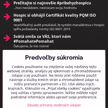
Prečítajte si najnovšie #pribehyzhospicu
...hoci nevládzem, nestrácam svoju hodnotu
Hospic si obhájil Certifikát kvality PQM ISO
9001
recertifikačný audit preukázal, že systém manažérstva v hospici
spĺňa požiadavky normy ISO 9001: 2015
Svätá omša za VÁS, ktorí nám
#PomahatePomahat
Ďakujeme, že Vás máme!
Predvoľby súkromia
Pridajte sa k nám
Cookies používame na zlepšenie vašej návštevy tejto
Facebook
Instagram
webovej stránky, analýzu jej výkonnosti a zhromažďovanie
údajov o jej používaní. Na tento účel môžeme použiť
Prihlásiť na odber noviniek
nástroje a služby tretích strán a zhromaždené údaje sa
môžu preniesť k partnerom v EÚ, USA alebo iných
krajinách. Kliknutím na „Prijať všetky cookies“ vyjadrujete
svoj súhlas s týmto spracovaním. Nižšie môžete nájsť
podrobné informácie alebo upraviť svoje preferencie.
Zásady ochrany osobných údajov