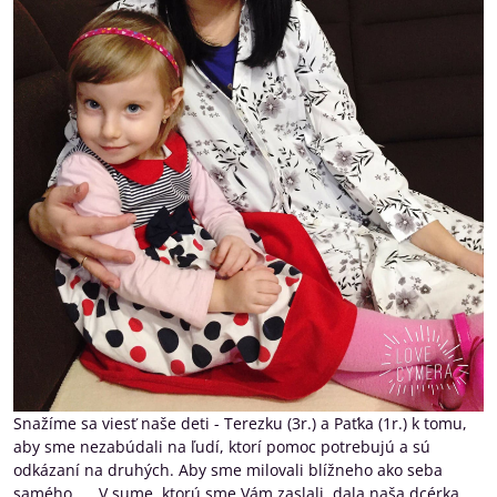
Snažíme sa viesť naše deti - Terezku (3r.) a Paťka (1r.) k tomu,
aby sme nezabúdali na ľudí, ktorí pomoc potrebujú a sú
odkázaní na druhých. Aby sme milovali blížneho ako seba
samého. ... V sume, ktorú sme Vám zaslali, dala naša dcérka