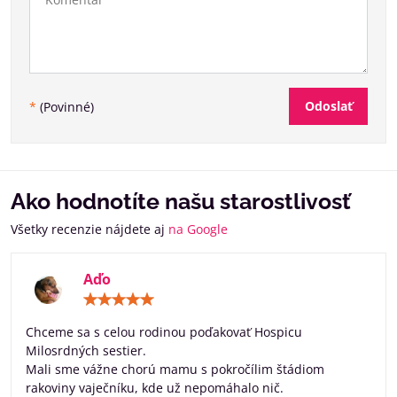
Odoslať
*
(Povinné)
Ako hodnotíte našu starostlivosť
Všetky recenzie nájdete aj
na Google
Aďo
Hodnotenie:
5
/
Chceme sa s celou rodinou poďakovať Hospicu
5
Milosrdných sestier.
Mali sme vážne chorú mamu s pokročílim štádiom
rakoviny vaječníku, kde už nepomáhalo nič.