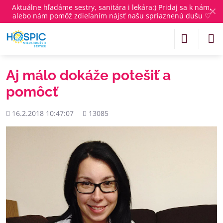
Aktuálne
hľadáme sestry, sanitára i lekára
:) Pridaj sa k nám,
✕
alebo nám pomôž zdieľaním nájsť našu spriaznenú dušu ♡
Aj málo dokáže potešiť a
pomôcť
Pridané
Počet
16.2.2018 10:47:07
13085
zobrazení