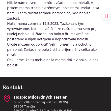
Nikde nám nevedeli pomôcť, všade nas odmietali. A
pritom mama trpela extrémnymi bolesťami. Podarilo sa
nám ju sem dostať formou nemocnice, kde napísali
žiadosť.
Naša mama zomrela 19.5.2023. Tažko sa s tým
vyrovnávame. No sme vďační, ze našu mamu sem prijali.
Nádej nebola už žiadna, no bolo o ňu maximálne
postarané a nijak netrpela a nepociťovala bolesti.
Určite môžem odporúčiť. Veľmi príjemný a ochotný
personál. Zariadene bolo čisté a príjemné, v celku ako
nové.
Ďakujeme, že tu mohla naša mama dožiť v pokoji a bez
bolesti.
Kontakt
Hospic Milosrdných sestier
Súvoz 739 (pri zadnej vrátnici TRENS)
911 01 Trenčín
MHD č. 1 alebo č. 11 (zastávka: Pred Poľom)