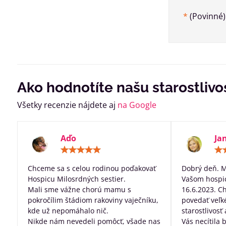
*
(Povinné)
Ako hodnotíte našu starostlivo
Všetky recenzie nájdete aj
na Google
Aďo
Ja
Hodnotenie:
5
/
Chceme sa s celou rodinou poďakovať
Dobrý deň. 
5
Hospicu Milosrdných sestier.
Vašom hospic
Mali sme vážne chorú mamu s
16.6.2023. C
pokročílim štádiom rakoviny vaječníku,
povedať veľk
kde už nepomáhalo nič.
starostlivosť
Nikde nám nevedeli pomôcť, všade nas
Vás necítila 