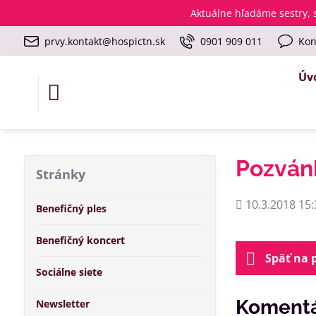
Aktuálne
hľadáme sestry, s
prvy.kontakt@hospictn.sk
0901 909 011
Kon
Úv
Pozvánk
Stránky
Pridané
10.3.2018 15:
Benefičný ples
Benefičný koncert
Späť na 
Sociálne siete
Komentá
Newsletter