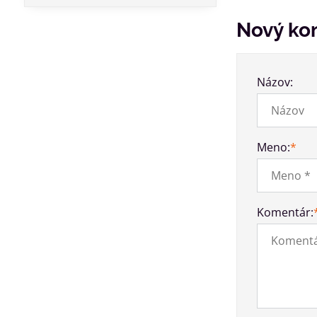
Nový ko
Názov:
Meno:
*
Komentár: