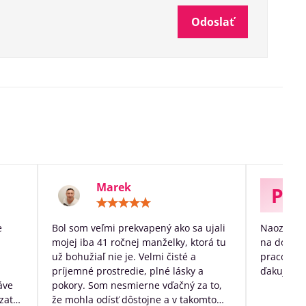
Odoslať
Marek
P
otenie:
Hodnotenie:
5
/
e
Bol som veľmi prekvapený ako sa ujali
Naozaj ve
5
mojej iba 41 ročnej manželky, ktorá tu
na dožitie
už bohužiaľ nie je. Velmi čisté a
pracovníko
príjemné prostredie, plné lásky a
ďakujem p
áve
pokory. Som nesmierne vďačný za to,
zato
že mohla odísť dôstojne a v takomto