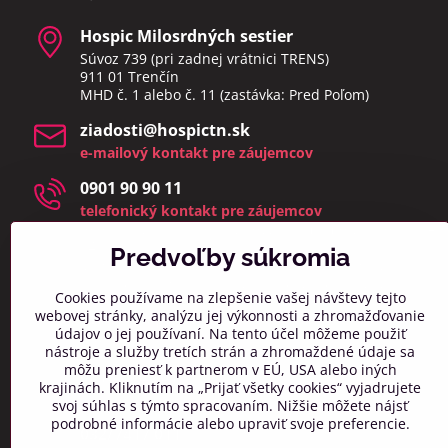
Hospic Milosrdných sestier
Súvoz 739 (pri zadnej vrátnici TRENS)
911 01 Trenčín
MHD č. 1 alebo č. 11 (zastávka: Pred Poľom)
ziadosti​@hospictn​.sk
e-mailový kontakt pre záujemcov
0901 90 90 11
telefonický kontakt pre záujemcov
telefonáty a osobné návštevy prijímame v čase 8:00 –
14:00
Predvoľby súkromia
(zmeškané hovory a osobné návštevy mimo týchto
hodín bud
eme kontaktovať najbližší pracovný deň)
Cookies používame na zlepšenie vašej návštevy tejto
webovej stránky, analýzu jej výkonnosti a zhromažďovanie
info​@hospictn​.sk
údajov o jej používaní. Na tento účel môžeme použiť
všeobecný kontaktný mail
nástroje a služby tretích strán a zhromaždené údaje sa
môžu preniesť k partnerom v EÚ, USA alebo iných
0918 606 261
krajinách. Kliknutím na „Prijať všetky cookies“ vyjadrujete
všeobecný telefonický kontakt
svoj súhlas s týmto spracovaním. Nižšie môžete nájsť
podrobné informácie alebo upraviť svoje preferencie.
032/7417 011