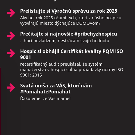
Prelistujte si Výročnú správu za rok 2025
Aký bol rok 2025 očami tých, ktorí z nášho hospicu
vytvárajú miesto dýchajúce DOMOVom?
Prečítajte si najnovšie #pribehyzhospicu
...hoci nevládzem, nestrácam svoju hodnotu
Hospic si obhájil Certifikát kvality PQM ISO
9001
recertifikačný audit preukázal, že systém
manažérstva v hospici spĺňa požiadavky normy ISO
9001: 2015
Svätá omša za VÁS, ktorí nám
#PomahatePomahat
Ďakujeme, že Vás máme!