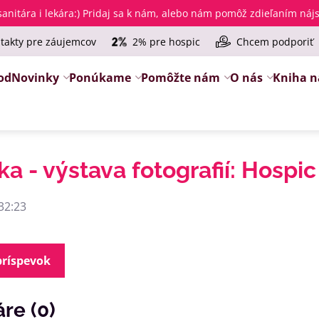
anitára i lekára
:) Pridaj sa k nám, alebo nám pomôž zdieľaním ná
takty pre záujemcov
2% pre hospic
Chcem podporiť
od
Novinky
Ponúkame
Pomôžte nám
O nás
Kniha n
a - výstava fotografií: Hospic
32:23
príspevok
re (0)