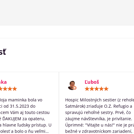
sť
nka
Ľuboš
Hodnotenie:
Hodn
5
5
/
/
Moja maminka bola vo
Hospic Milostných sestier (z rehol
5
5
i od 31.5.2023 do
Satmárok) zriaďuje O.Z. Refugio a
hcem Vám aj touto cestou
spravujú rehoľné sestry. Prvé, čo
é ĎAKUJEM za opateru,
záujme návštevníka, je privítanie.
 a hlavne ľudsky prístup. U
Úprimné: "Vitajte u nás!" nie je pr
bolesť a bolo o ňu veľmi
bežné v zdravotníckom zariadení, 