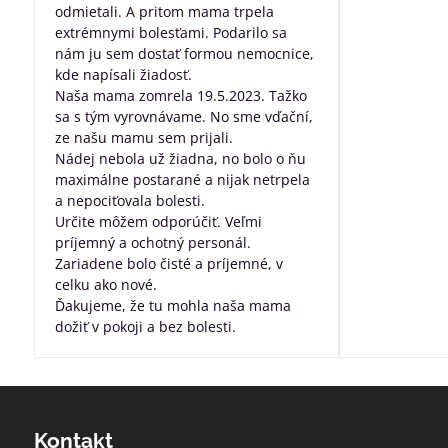
odmietali. A pritom mama trpela
dobre posta
extrémnymi bolesťami. Podarilo sa
všetko, za pr
nám ju sem dostať formou nemocnice,
robíte pre ľu
kde napísali žiadosť.
nevyliečiteľ
Naša mama zomrela 19.5.2023. Tažko
sa s tým vyrovnávame. No sme vďační,
ze našu mamu sem prijali.
Nádej nebola už žiadna, no bolo o ňu
maximálne postarané a nijak netrpela
a nepociťovala bolesti.
Určite môžem odporúčiť. Veľmi
príjemný a ochotný personál.
Zariadene bolo čisté a príjemné, v
celku ako nové.
Ďakujeme, že tu mohla naša mama
dožiť v pokoji a bez bolesti.
Kontakt