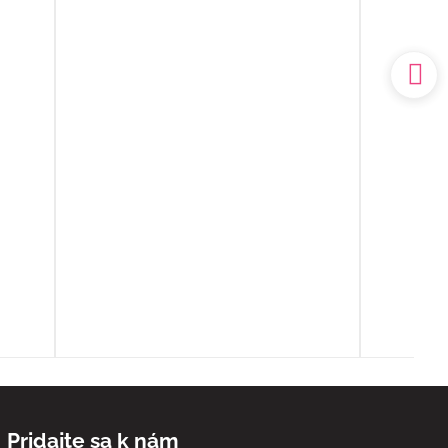
k
prostredí. Mal som výčitky svedomia,
 no
že som sa o ňu nedokázal postarať
sám doma, ale nakoniec to bolo to
a.
najlepšie, čo som pre ňu ešte mohol
udský
urobiť.
ím
Ďakujem ešte raz z celého srdca
o
ia sa
ľa
spoň
Pridajte sa k nám