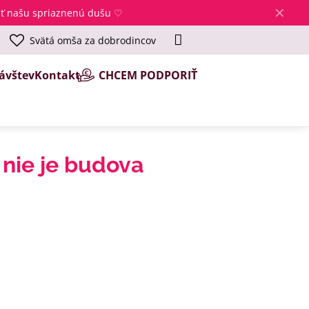
✕
jsť našu spriaznenú dušu ♡
Svätá omša za dobrodincov
ávštev
Kontakt
CHCEM PODPORIŤ
 nie je budova