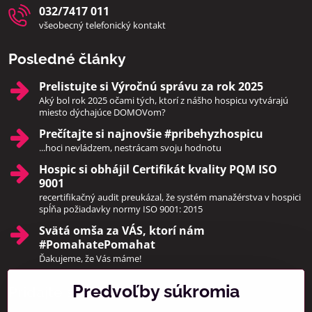
032/7417 011
všeobecný telefonický kontakt
Posledné články
Prelistujte si Výročnú správu za rok 2025
Aký bol rok 2025 očami tých, ktorí z nášho hospicu vytvárajú
miesto dýchajúce DOMOVom?
Prečítajte si najnovšie #pribehyzhospicu
...hoci nevládzem, nestrácam svoju hodnotu
Hospic si obhájil Certifikát kvality PQM ISO
9001
recertifikačný audit preukázal, že systém manažérstva v hospici
spĺňa požiadavky normy ISO 9001: 2015
Svätá omša za VÁS, ktorí nám
#PomahatePomahat
Ďakujeme, že Vás máme!
Predvoľby súkromia
Pridajte sa k nám