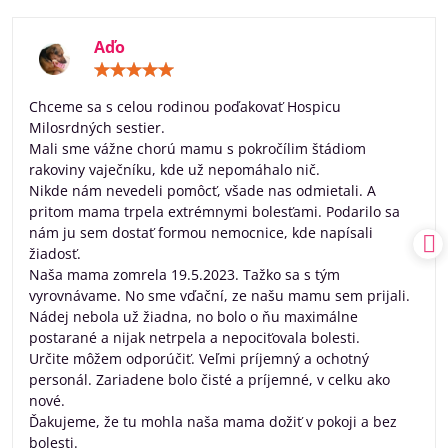
Aďo
Hodnotenie:
5
/
Chceme sa s celou rodinou poďakovať Hospicu
5
Milosrdných sestier.
Mali sme vážne chorú mamu s pokročílim štádiom
rakoviny vaječníku, kde už nepomáhalo nič.
Nikde nám nevedeli pomôcť, všade nas odmietali. A
pritom mama trpela extrémnymi bolesťami. Podarilo sa
nám ju sem dostať formou nemocnice, kde napísali
žiadosť.
Naša mama zomrela 19.5.2023. Tažko sa s tým
vyrovnávame. No sme vďační, ze našu mamu sem prijali.
Nádej nebola už žiadna, no bolo o ňu maximálne
postarané a nijak netrpela a nepociťovala bolesti.
Určite môžem odporúčiť. Veľmi príjemný a ochotný
personál. Zariadene bolo čisté a príjemné, v celku ako
nové.
Ďakujeme, že tu mohla naša mama dožiť v pokoji a bez
bolesti.