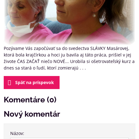
Pozývame Vás započúvať sa do svedectva SLÁVKY Masárovej,
ktorá bola krajčírkou a hoci ju bavila aj táto práca, prišiel v jej
živote ČAS ZAČAŤ niečo NOVÉ... Urobila si ošetrovateľský kurz a
dnes sa stará o ľudí, ktorí zomierajú . . .
Späť na príspevok
Komentáre (0)
Nový komentár
Názov: