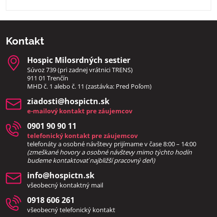
Kontakt
Hospic Milosrdných sestier
Súvoz 739 (pri zadnej vrátnici TRENS)
911 01 Trenčín
MHD č. 1 alebo č. 11 (zastávka: Pred Poľom)
ziadosti​@hospictn​.sk
e-mailový kontakt pre záujemcov
0901 90 90 11
telefonický kontakt pre záujemcov
telefonáty a osobné návštevy prijímame v čase 8:00 – 14:00
(zmeškané hovory a osobné návštevy mimo týchto hodín
bud
eme kontaktovať najbližší pracovný deň)
info​@hospictn​.sk
všeobecný kontaktný mail
0918 606 261
všeobecný telefonický kontakt