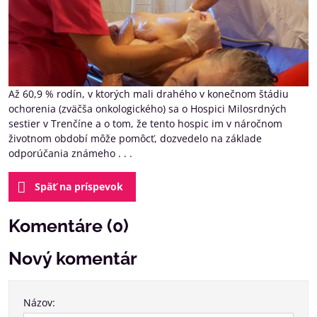
Až 60,9 % rodín, v ktorých mali drahého v konečnom štádiu
ochorenia (zväčša onkologického) sa o Hospici Milosrdných
sestier v Trenčíne a o tom, že tento hospic im v náročnom
životnom období môže pomôcť, dozvedelo na základe
odporúčania známeho . . .
Späť na príspevok
Komentáre (0)
Nový komentár
Názov: