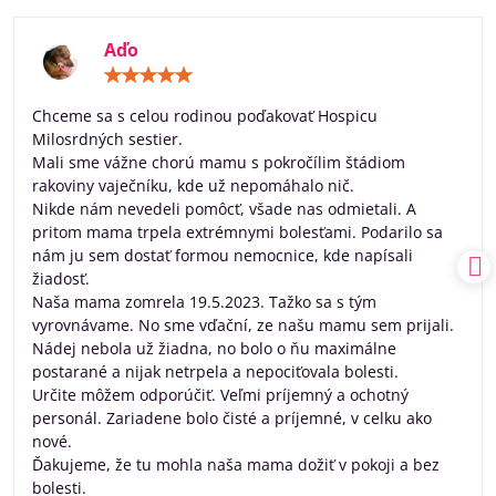
Aďo
Hodnotenie:
5
/
Chceme sa s celou rodinou poďakovať Hospicu
5
Milosrdných sestier.
Mali sme vážne chorú mamu s pokročílim štádiom
rakoviny vaječníku, kde už nepomáhalo nič.
Nikde nám nevedeli pomôcť, všade nas odmietali. A
pritom mama trpela extrémnymi bolesťami. Podarilo sa
nám ju sem dostať formou nemocnice, kde napísali
žiadosť.
Naša mama zomrela 19.5.2023. Tažko sa s tým
vyrovnávame. No sme vďační, ze našu mamu sem prijali.
Nádej nebola už žiadna, no bolo o ňu maximálne
postarané a nijak netrpela a nepociťovala bolesti.
Určite môžem odporúčiť. Veľmi príjemný a ochotný
personál. Zariadene bolo čisté a príjemné, v celku ako
nové.
Ďakujeme, že tu mohla naša mama dožiť v pokoji a bez
bolesti.