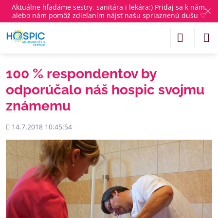
Aktuálne
hľadáme sestry, sanitára i lekára
:) Pridaj sa k nám,
✕
alebo nám pomôž zdieľaním nájsť našu spriaznenú dušu ♡
100 % respondentov by
odporúčalo náš hospic svojmu
známemu
Pridané
14.7.2018 10:45:54