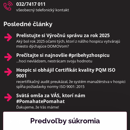
032/7417 011
všeobecný telefonický kontakt
Posledné články
Prelistujte si Výročnú správu za rok 2025
Aký bol rok 2025 očami tých, ktorí z nášho hospicu vytvárajú
miesto dýchajúce DOMOVom?
Prečítajte si najnovšie #pribehyzhospicu
...hoci nevládzem, nestrácam svoju hodnotu
Hospic si obhájil Certifikát kvality PQM ISO
9001
recertifikačný audit preukázal, že systém manažérstva v hospici
spĺňa požiadavky normy ISO 9001: 2015
Svätá omša za VÁS, ktorí nám
#PomahatePomahat
Ďakujeme, že Vás máme!
Predvoľby súkromia
Pridajte sa k nám