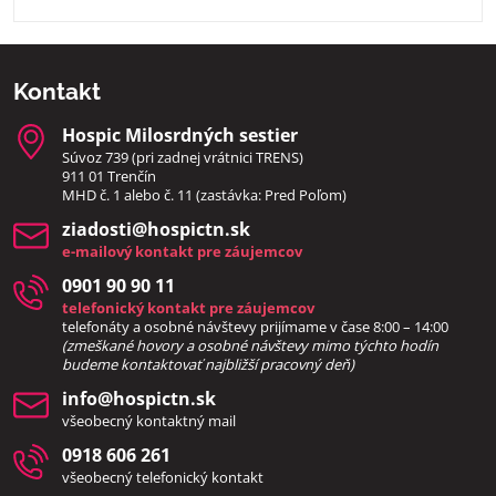
Kontakt
Hospic Milosrdných sestier
Súvoz 739 (pri zadnej vrátnici TRENS)
911 01 Trenčín
MHD č. 1 alebo č. 11 (zastávka: Pred Poľom)
ziadosti​@hospictn​.sk
e-mailový kontakt pre záujemcov
0901 90 90 11
telefonický kontakt pre záujemcov
telefonáty a osobné návštevy prijímame v čase 8:00 – 14:00
(zmeškané hovory a osobné návštevy mimo týchto hodín
bud
eme kontaktovať najbližší pracovný deň)
info​@hospictn​.sk
všeobecný kontaktný mail
0918 606 261
všeobecný telefonický kontakt