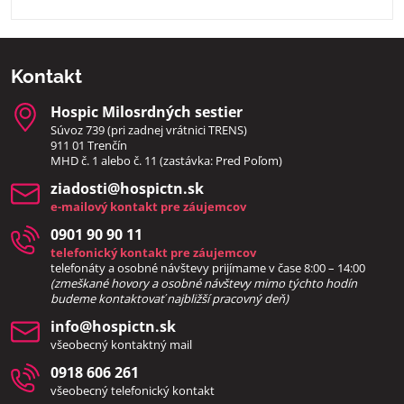
Kontakt
Hospic Milosrdných sestier
Súvoz 739 (pri zadnej vrátnici TRENS)
911 01 Trenčín
MHD č. 1 alebo č. 11 (zastávka: Pred Poľom)
ziadosti​@hospictn​.sk
e-mailový kontakt pre záujemcov
0901 90 90 11
telefonický kontakt pre záujemcov
telefonáty a osobné návštevy prijímame v čase 8:00 – 14:00
(zmeškané hovory a osobné návštevy mimo týchto hodín
bud
eme kontaktovať najbližší pracovný deň)
info​@hospictn​.sk
všeobecný kontaktný mail
0918 606 261
všeobecný telefonický kontakt