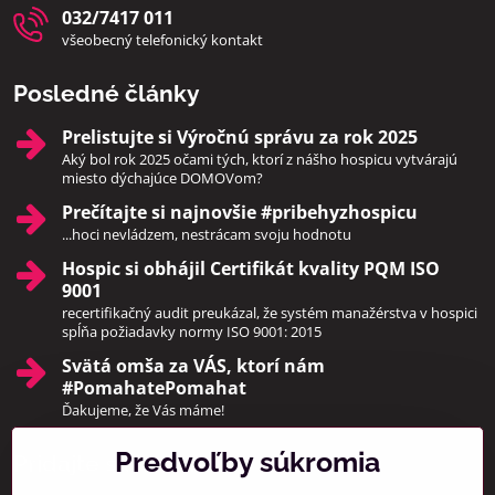
032/7417 011
všeobecný telefonický kontakt
Posledné články
Prelistujte si Výročnú správu za rok 2025
Aký bol rok 2025 očami tých, ktorí z nášho hospicu vytvárajú
miesto dýchajúce DOMOVom?
Prečítajte si najnovšie #pribehyzhospicu
...hoci nevládzem, nestrácam svoju hodnotu
Hospic si obhájil Certifikát kvality PQM ISO
9001
recertifikačný audit preukázal, že systém manažérstva v hospici
spĺňa požiadavky normy ISO 9001: 2015
Svätá omša za VÁS, ktorí nám
#PomahatePomahat
Ďakujeme, že Vás máme!
Predvoľby súkromia
Pridajte sa k nám