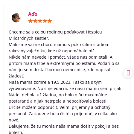
Aďo
Hodnotenie:
5
/
Chceme sa s celou rodinou poďakovať Hospicu
5
Milosrdných sestier.
Mali sme vážne chorú mamu s pokročílim štádiom
rakoviny vaječníku, kde už nepomáhalo nič.
Nikde nám nevedeli pomôcť, všade nas odmietali. A
pritom mama trpela extrémnymi bolesťami. Podarilo sa
nám ju sem dostať formou nemocnice, kde napísali
žiadosť.
Naša mama zomrela 19.5.2023. Tažko sa s tým
vyrovnávame. No sme vďační, ze našu mamu sem prijali.
Nádej nebola už žiadna, no bolo o ňu maximálne
postarané a nijak netrpela a nepociťovala bolesti.
Určite môžem odporúčiť. Veľmi príjemný a ochotný
personál. Zariadene bolo čisté a príjemné, v celku ako
nové.
Ďakujeme, že tu mohla naša mama dožiť v pokoji a bez
bolesti.