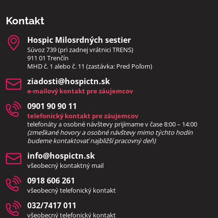
Kontakt
Hospic Milosrdných sestier
Súvoz 739 (pri zadnej vrátnici TRENS)
911 01 Trenčín
MHD č. 1 alebo č. 11 (zastávka: Pred Poľom)
ziadosti​@hospictn​.sk
e-mailový kontakt pre záujemcov
0901 90 90 11
telefonický kontakt pre záujemcov
telefonáty a osobné návštevy prijímame v čase 8:00 – 14:00
(zmeškané hovory a osobné návštevy mimo týchto hodín
bud
eme kontaktovať najbližší pracovný deň)
info​@hospictn​.sk
všeobecný kontaktný mail
0918 606 261
všeobecný telefonický kontakt
032/7417 011
všeobecný telefonický kontakt