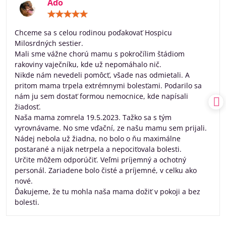
Aďo
Hodnotenie:
5
/
Chceme sa s celou rodinou poďakovať Hospicu
5
Milosrdných sestier.
Mali sme vážne chorú mamu s pokročílim štádiom
rakoviny vaječníku, kde už nepomáhalo nič.
Nikde nám nevedeli pomôcť, všade nas odmietali. A
pritom mama trpela extrémnymi bolesťami. Podarilo sa
nám ju sem dostať formou nemocnice, kde napísali
žiadosť.
Naša mama zomrela 19.5.2023. Tažko sa s tým
vyrovnávame. No sme vďační, ze našu mamu sem prijali.
Nádej nebola už žiadna, no bolo o ňu maximálne
postarané a nijak netrpela a nepociťovala bolesti.
Určite môžem odporúčiť. Veľmi príjemný a ochotný
personál. Zariadene bolo čisté a príjemné, v celku ako
nové.
Ďakujeme, že tu mohla naša mama dožiť v pokoji a bez
bolesti.