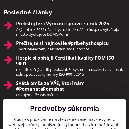
Posledné články
Prelistujte si Výročnú správu za rok 2025
Aký bol rok 2025 očami tých, ktorí z nášho hospicu vytvárajú
miesto dýchajúce DOMOVom?
Prečítajte si najnovšie #pribehyzhospicu
...hoci nevládzem, nestrácam svoju hodnotu
Hospic si obhájil Certifikát kvality PQM ISO
9001
recertifikačný audit preukázal, že systém manažérstva v hospici
spĺňa požiadavky normy ISO 9001: 2015
Svätá omša za VÁS, ktorí nám
#PomahatePomahat
Ďakujeme, že Vás máme!
Predvoľby súkromia
Pridajte sa k nám
Cookies používame na zlepšenie vašej návštevy tejto
Facebook
Instagram
webovej stránky, analýzu jej výkonnosti a zhromažďovanie