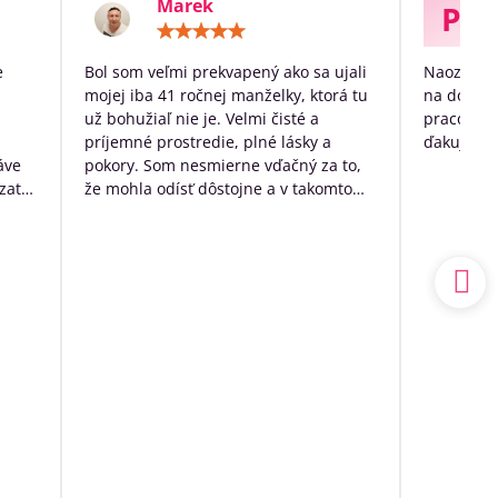
Marek
P
otenie:
Hodnotenie:
5
/
e
Bol som veľmi prekvapený ako sa ujali
Naozaj ve
5
mojej iba 41 ročnej manželky, ktorá tu
na dožitie
už bohužiaľ nie je. Velmi čisté a
pracovníko
príjemné prostredie, plné lásky a
ďakujem p
áve
pokory. Som nesmierne vďačný za to,
zato
že mohla odísť dôstojne a v takomto
k
prostredí. Mal som výčitky svedomia,
 no
že som sa o ňu nedokázal postarať
sám doma, ale nakoniec to bolo to
a.
najlepšie, čo som pre ňu ešte mohol
udský
urobiť.
ím
Ďakujem ešte raz z celého srdca
o
ia sa
ľa