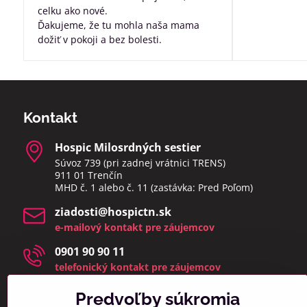
celku ako nové.
Ďakujeme, že tu mohla naša mama
dožiť v pokoji a bez bolesti.
Kontakt
Hospic Milosrdných sestier
Súvoz 739 (pri zadnej vrátnici TRENS)
911 01 Trenčín
MHD č. 1 alebo č. 11 (zastávka: Pred Poľom)
ziadosti​@hospictn​.sk
e-mailový kontakt pre záujemcov
0901 90 90 11
telefonický kontakt pre záujemcov
telefonáty a osobné návštevy prijímame v čase 8:00 –
14:00
Predvoľby súkromia
(zmeškané hovory a osobné návštevy mimo týchto