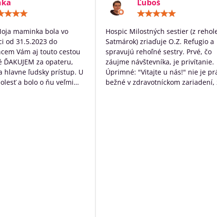
nka
Ľuboš
Hodnotenie:
Hodn
5
5
/
/
Moja maminka bola vo
Hospic Milostných sestier (z rehol
5
5
i od 31.5.2023 do
Satmárok) zriaďuje O.Z. Refugio a
hcem Vám aj touto cestou
spravujú rehoľné sestry. Prvé, čo
é ĎAKUJEM za opateru,
záujme návštevníka, je privítanie.
 a hlavne ľudsky prístup. U
Úprimné: "Vitajte u nás!" nie je pr
bolesť a bolo o ňu veľmi
bežné v zdravotníckom zariadení, 
rané. Ďakujem Vám za
určite poteší. Následne návštevní
ístup a za to čo s láskou
očakáva typický nemocničný pach,
dí ktorých diagnóza je
ten tu nie je. Čo tu naopak je, tak
ná. Ďakujeme za VŠETKO
neopakovateľná rodinná atmosfér
Personál má ku klientom krásny ľ
prístup a veľkú ochotu pomôcť s č
môžu. Okrem bezosporu kvalitnej
základnej služby poskytujú
zamestnanci ešte niečo navyše:
sprevádzajú zomierajúcich, ak je t
možné rozprávajú sa s nimi, modl
s nimi, prinášajú im Pána Ježiša,
zabezpečia i ostatné sviatosti pod