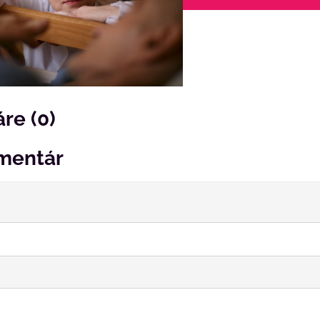
re (0)
mentár