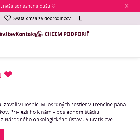
✕
jsť našu spriaznenú dušu ♡
Svätá omša za dobrodincov
ávštev
Kontakt
CHCEM PODPORIŤ
u ❤
izovali v Hospici Milosrdných sestier v Trenčíne pána
kov. Priviezli ho k nám v poslednom štádiu
z Národného onkologického ústavu v Bratislave.