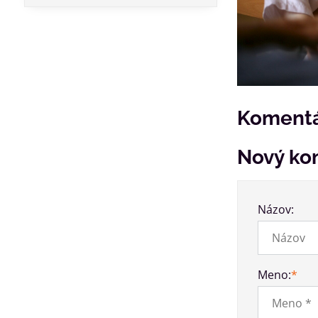
Komentá
Nový ko
Názov:
Meno:
*