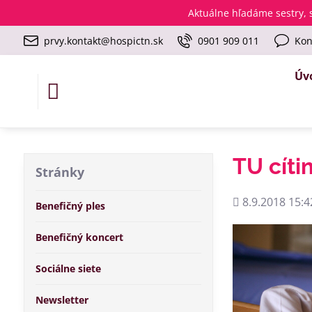
Aktuálne
hľadáme sestry, s
prvy.kontakt@hospictn.sk
0901 909 011
Kon
Úv
TU cíti
Stránky
Pridané
8.9.2018 15:4
Benefičný ples
Benefičný koncert
Sociálne siete
Newsletter