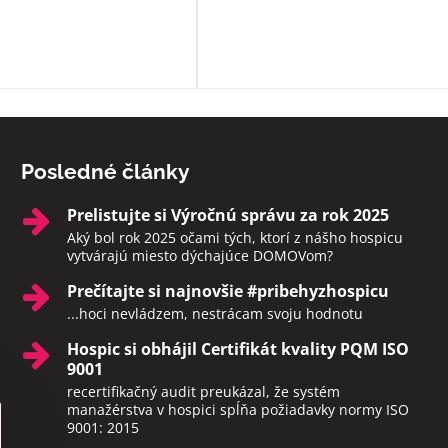
vôle klienta. Ak to možné nie je a
sú pri klientoch v ich posledných
momentoch, aby neodchádzali na
druhý svet sami. Rozhodne toto
zariadenie odporúčam.
Posledné články
Prelistujte si Výročnú správu za rok 2025
Aký bol rok 2025 očami tých, ktorí z nášho hospicu
vytvárajú miesto dýchajúce DOMOVom?
Prečítajte si najnovšie #pribehyzhospicu
...hoci nevládzem, nestrácam svoju hodnotu
Hospic si obhájil Certifikát kvality PQM ISO
9001
recertifikačný audit preukázal, že systém
manažérstva v hospici spĺňa požiadavky normy ISO
9001: 2015