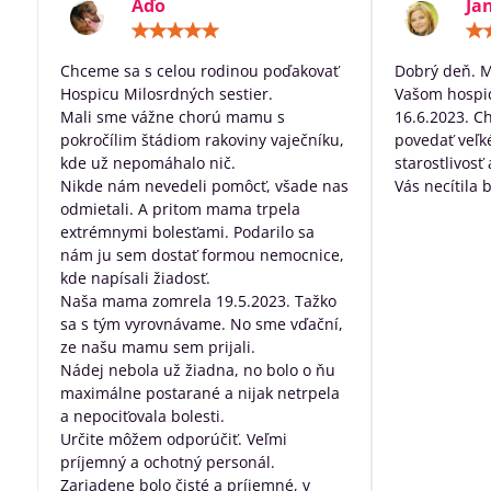
Aďo
Ja
Hodnotenie:
5
/
Chceme sa s celou rodinou poďakovať
Dobrý deň. 
5
Hospicu Milosrdných sestier.
Vašom hospic
Mali sme vážne chorú mamu s
16.6.2023. C
pokročílim štádiom rakoviny vaječníku,
povedať veľk
kde už nepomáhalo nič.
starostlivosť
Nikde nám nevedeli pomôcť, všade nas
Vás necítila 
odmietali. A pritom mama trpela
dobre posta
extrémnymi bolesťami. Podarilo sa
všetko, za pr
nám ju sem dostať formou nemocnice,
robíte pre ľu
kde napísali žiadosť.
nevyliečiteľ
Naša mama zomrela 19.5.2023. Tažko
sa s tým vyrovnávame. No sme vďační,
ze našu mamu sem prijali.
Nádej nebola už žiadna, no bolo o ňu
maximálne postarané a nijak netrpela
a nepociťovala bolesti.
Určite môžem odporúčiť. Veľmi
príjemný a ochotný personál.
Zariadene bolo čisté a príjemné, v