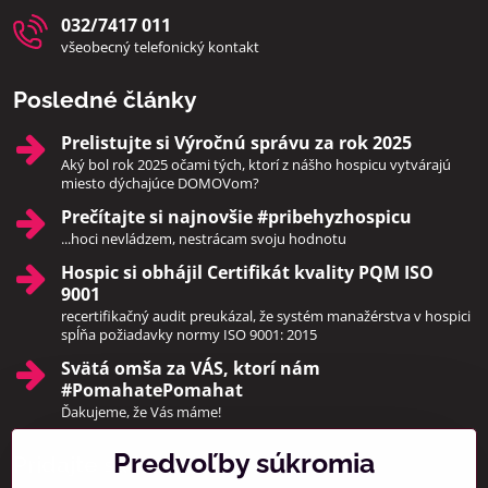
032/7417 011
všeobecný telefonický kontakt
Posledné články
Prelistujte si Výročnú správu za rok 2025
Aký bol rok 2025 očami tých, ktorí z nášho hospicu vytvárajú
miesto dýchajúce DOMOVom?
Prečítajte si najnovšie #pribehyzhospicu
...hoci nevládzem, nestrácam svoju hodnotu
Hospic si obhájil Certifikát kvality PQM ISO
9001
recertifikačný audit preukázal, že systém manažérstva v hospici
spĺňa požiadavky normy ISO 9001: 2015
Svätá omša za VÁS, ktorí nám
#PomahatePomahat
Ďakujeme, že Vás máme!
Predvoľby súkromia
Pridajte sa k nám