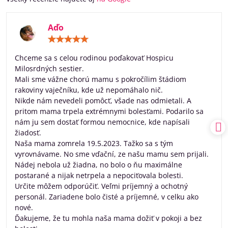
Aďo
Hodnotenie:
5
/
Chceme sa s celou rodinou poďakovať Hospicu
5
Milosrdných sestier.
Mali sme vážne chorú mamu s pokročílim štádiom
rakoviny vaječníku, kde už nepomáhalo nič.
Nikde nám nevedeli pomôcť, všade nas odmietali. A
pritom mama trpela extrémnymi bolesťami. Podarilo sa
nám ju sem dostať formou nemocnice, kde napísali
žiadosť.
Naša mama zomrela 19.5.2023. Tažko sa s tým
vyrovnávame. No sme vďační, ze našu mamu sem prijali.
Nádej nebola už žiadna, no bolo o ňu maximálne
postarané a nijak netrpela a nepociťovala bolesti.
Určite môžem odporúčiť. Veľmi príjemný a ochotný
personál. Zariadene bolo čisté a príjemné, v celku ako
nové.
Ďakujeme, že tu mohla naša mama dožiť v pokoji a bez