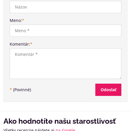
Meno:
*
Komentár:
*
Odoslať
*
(Povinné)
Ako hodnotíte našu starostlivosť
Všetky recenzie nájdete aj
na Google