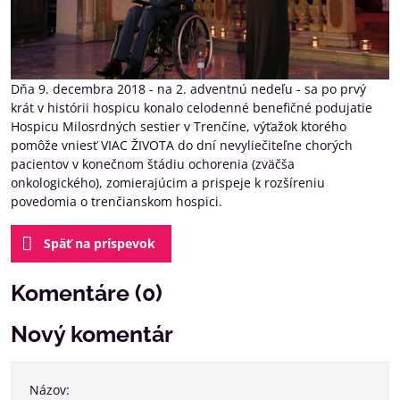
Dňa 9. decembra 2018 - na 2. adventnú nedeľu - sa po prvý
krát v histórii hospicu konalo celodenné benefičné podujatie
Hospicu Milosrdných sestier v Trenčíne, výťažok ktorého
pomôže vniesť VIAC ŽIVOTA do dní nevyliečiteľne chorých
pacientov v konečnom štádiu ochorenia (zväčša
onkologického), zomierajúcim a prispeje k rozšíreniu
povedomia o trenčianskom hospici.
Späť na príspevok
Komentáre (0)
Nový komentár
Názov: