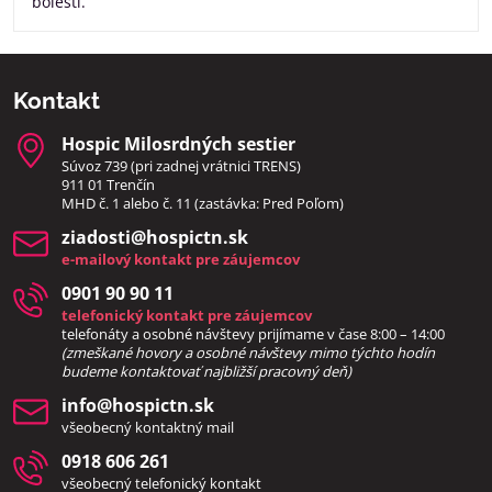
bolesti.
Kontakt
Hospic Milosrdných sestier
Súvoz 739 (pri zadnej vrátnici TRENS)
911 01 Trenčín
MHD č. 1 alebo č. 11 (zastávka: Pred Poľom)
ziadosti​@hospictn​.sk
e-mailový kontakt pre záujemcov
0901 90 90 11
telefonický kontakt pre záujemcov
telefonáty a osobné návštevy prijímame v čase 8:00 – 14:00
(zmeškané hovory a osobné návštevy mimo týchto hodín
bud
eme kontaktovať najbližší pracovný deň)
info​@hospictn​.sk
všeobecný kontaktný mail
0918 606 261
všeobecný telefonický kontakt