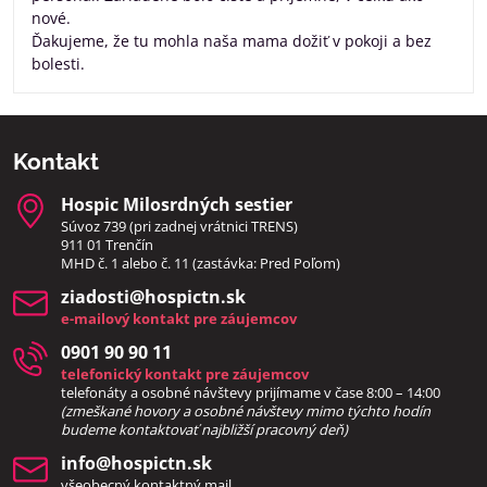
nové.
Ďakujeme, že tu mohla naša mama dožiť v pokoji a bez
bolesti.
Kontakt
Hospic Milosrdných sestier
Súvoz 739 (pri zadnej vrátnici TRENS)
911 01 Trenčín
MHD č. 1 alebo č. 11 (zastávka: Pred Poľom)
ziadosti​@hospictn​.sk
e-mailový kontakt pre záujemcov
0901 90 90 11
telefonický kontakt pre záujemcov
telefonáty a osobné návštevy prijímame v čase 8:00 – 14:00
(zmeškané hovory a osobné návštevy mimo týchto hodín
bud
eme kontaktovať najbližší pracovný deň)
info​@hospictn​.sk
všeobecný kontaktný mail