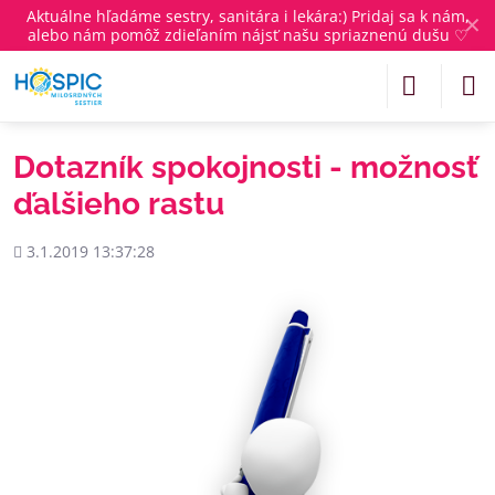
Aktuálne
hľadáme sestry, sanitára i lekára
:) Pridaj sa k nám,
✕
alebo nám pomôž zdieľaním nájsť našu spriaznenú dušu ♡
Dotazník spokojnosti - možnosť
ďalšieho rastu
Pridané
3.1.2019 13:37:28