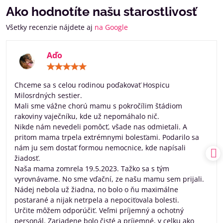
Ako hodnotíte našu starostlivosť
Všetky recenzie nájdete aj
na Google
Aďo
Hodnotenie:
5
/
Chceme sa s celou rodinou poďakovať Hospicu
5
Milosrdných sestier.
Mali sme vážne chorú mamu s pokročílim štádiom
rakoviny vaječníku, kde už nepomáhalo nič.
Nikde nám nevedeli pomôcť, všade nas odmietali. A
pritom mama trpela extrémnymi bolesťami. Podarilo sa
nám ju sem dostať formou nemocnice, kde napísali
žiadosť.
Naša mama zomrela 19.5.2023. Tažko sa s tým
vyrovnávame. No sme vďační, ze našu mamu sem prijali.
Nádej nebola už žiadna, no bolo o ňu maximálne
postarané a nijak netrpela a nepociťovala bolesti.
Určite môžem odporúčiť. Veľmi príjemný a ochotný
personál. Zariadene bolo čisté a príjemné, v celku ako