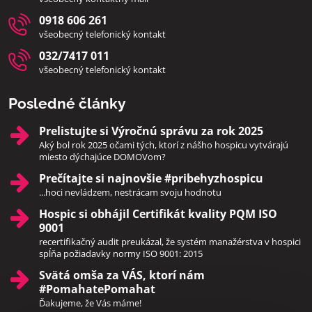
0918 606 261
všeobecný telefonický kontakt
032/7417 011
všeobecný telefonický kontakt
Posledné články
Prelistujte si Výročnú správu za rok 2025
Aký bol rok 2025 očami tých, ktorí z nášho hospicu vytvárajú
miesto dýchajúce DOMOVom?
Prečítajte si najnovšie #pribehyzhospicu
...hoci nevládzem, nestrácam svoju hodnotu
Hospic si obhájil Certifikát kvality PQM ISO
9001
recertifikačný audit preukázal, že systém manažérstva v hospici
spĺňa požiadavky normy ISO 9001: 2015
Svätá omša za VÁS, ktorí nám
#PomahatePomahat
Ďakujeme, že Vás máme!