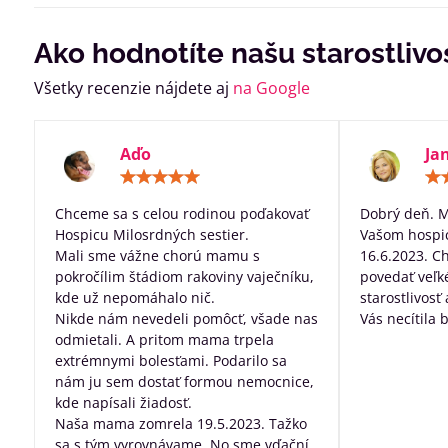
Ako hodnotíte našu starostlivo
Všetky recenzie nájdete aj
na Google
Aďo
Ja
Hodnotenie:
5
/
Chceme sa s celou rodinou poďakovať
Dobrý deň. 
5
Hospicu Milosrdných sestier.
Vašom hospic
Mali sme vážne chorú mamu s
16.6.2023. C
pokročílim štádiom rakoviny vaječníku,
povedať veľk
kde už nepomáhalo nič.
starostlivosť
Nikde nám nevedeli pomôcť, všade nas
Vás necítila 
odmietali. A pritom mama trpela
dobre posta
extrémnymi bolesťami. Podarilo sa
všetko, za pr
nám ju sem dostať formou nemocnice,
robíte pre ľu
kde napísali žiadosť.
nevyliečiteľ
Naša mama zomrela 19.5.2023. Tažko
sa s tým vyrovnávame. No sme vďační,