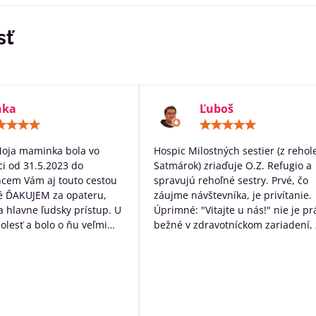
sť
nka
Ľuboš
Hodnotenie:
Hodn
5
5
/
/
Moja maminka bola vo
Hospic Milostných sestier (z rehol
5
5
i od 31.5.2023 do
Satmárok) zriaďuje O.Z. Refugio a
hcem Vám aj touto cestou
spravujú rehoľné sestry. Prvé, čo
é ĎAKUJEM za opateru,
záujme návštevníka, je privítanie.
 a hlavne ľudsky prístup. U
Úprimné: "Vitajte u nás!" nie je pr
bolesť a bolo o ňu veľmi
bežné v zdravotníckom zariadení, 
rané. Ďakujem Vám za
určite poteší. Následne návštevní
ístup a za to čo s láskou
očakáva typický nemocničný pach,
dí ktorých diagnóza je
ten tu nie je. Čo tu naopak je, tak
ná. Ďakujeme za VŠETKO
neopakovateľná rodinná atmosfér
Personál má ku klientom krásny ľ
prístup a veľkú ochotu pomôcť s č