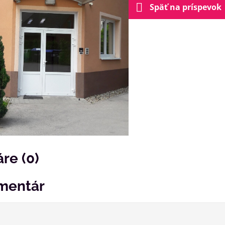
Späť na príspevok
re (0)
mentár