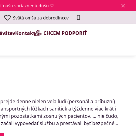
✕
jsť našu spriaznenú dušu ♡
Svätá omša za dobrodincov
ávštev
Kontakt
CHCEM PODPORIŤ
rejde denne nielen veľa ľudí (personál a príbuzní)
ansportných lôžkach sanitiek a týždenne viac krát i
nými pozostatkami zosnulých pacientov. ... nie čudo,
 začali vypovedať službu a prestávali byť bezpečné...