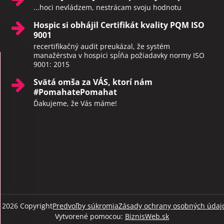
...hoci nevládzem, nestrácam svoju hodnotu
Hospic si obhájil Certifikát kvality PQM ISO
9001
recertifikačný audit preukázal, že systém
manažérstva v hospici spĺňa požiadavky normy ISO
9001: 2015
Svätá omša za VÁS, ktorí nám
#PomahatePomahat
Ďakujeme, že Vás máme!
©
2026
Copyright
Predvoľby súkromia
Zásady ochrany osobných údaj
Vytvorené pomocou:
BiznisWeb.sk