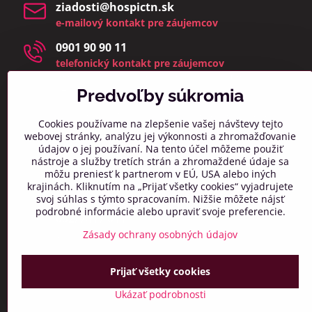
ziadosti​@hospictn​.sk
e-mailový kontakt pre záujemcov
0901 90 90 11
telefonický kontakt pre záujemcov
telefonáty a osobné návštevy prijímame v čase 8:00 –
14:00
Predvoľby súkromia
(zmeškané hovory a osobné návštevy mimo týchto
hodín bud
eme kontaktovať najbližší pracovný deň)
Cookies používame na zlepšenie vašej návštevy tejto
webovej stránky, analýzu jej výkonnosti a zhromažďovanie
info​@hospictn​.sk
údajov o jej používaní. Na tento účel môžeme použiť
všeobecný kontaktný mail
nástroje a služby tretích strán a zhromaždené údaje sa
môžu preniesť k partnerom v EÚ, USA alebo iných
0918 606 261
krajinách. Kliknutím na „Prijať všetky cookies“ vyjadrujete
všeobecný telefonický kontakt
svoj súhlas s týmto spracovaním. Nižšie môžete nájsť
podrobné informácie alebo upraviť svoje preferencie.
032/7417 011
Zásady ochrany osobných údajov
všeobecný telefonický kontakt
Prijať všetky cookies
Ukázať podrobnosti