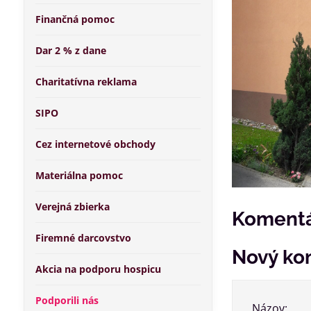
Finančná pomoc
Dar 2 % z dane
Charitatívna reklama
SIPO
Cez internetové obchody
Materiálna pomoc
Verejná zbierka
Komentá
Firemné darcovstvo
Nový ko
Akcia na podporu hospicu
Podporili nás
Názov: