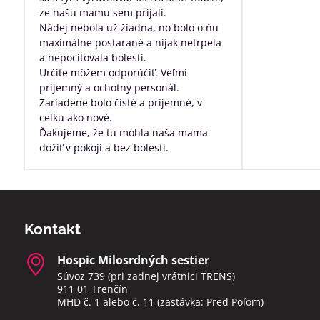
ze našu mamu sem prijali.
Nádej nebola už žiadna, no bolo o ňu
maximálne postarané a nijak netrpela
a nepociťovala bolesti.
Určite môžem odporúčiť. Veľmi
príjemný a ochotný personál.
Zariadene bolo čisté a príjemné, v
celku ako nové.
Ďakujeme, že tu mohla naša mama
dožiť v pokoji a bez bolesti.
Kontakt
Hospic Milosrdných sestier
Súvoz 739 (pri zadnej vrátnici TRENS)
911 01 Trenčín
MHD č. 1 alebo č. 11 (zastávka: Pred Poľom)