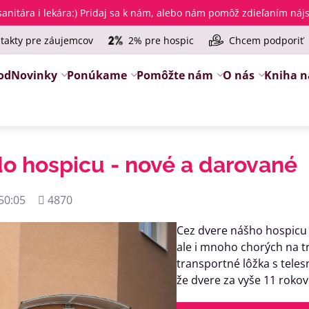
anitára i lekára
:) Pridaj sa k nám, alebo nám pomôž zdieľaním ná
takty pre záujemcov
2% pre hospic
Chcem podporiť
od
Novinky
Ponúkame
Pomôžte nám
O nás
Kniha n
o hospicu - nové a darované
Počet
50:05
4870
zobrazení
Cez dvere nášho hospicu p
ale i mnoho chorých na tr
transportné lôžka s teles
že dvere za vyše 11 rokov