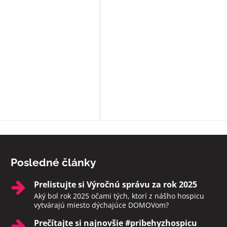
môžu. Okrem bezosporu kvalitnej
základnej služby poskytujú
zamestnanci ešte niečo navyše:
sprevádzajú zomierajúcich, ak je t
možné rozprávajú sa s nimi, modl
s nimi, prinášajú im Pána Ježiša,
zabezpečia i ostatné sviatosti pod
vôle klienta. Ak to možné nie je a
sú pri klientoch v ich posledných
momentoch, aby neodchádzali na
druhý svet sami. Rozhodne toto
zariadenie odporúčam.
Posledné články
Prelistujte si Výročnú správu za rok 2025
Aký bol rok 2025 očami tých, ktorí z nášho hospicu
vytvárajú miesto dýchajúce DOMOVom?
Prečítajte si najnovšie #pribehyzhospicu