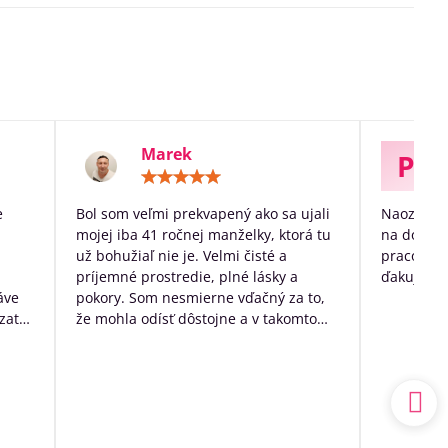
Marek
P
otenie:
Hodnotenie:
5
/
e
Bol som veľmi prekvapený ako sa ujali
Naozaj ve
5
mojej iba 41 ročnej manželky, ktorá tu
na dožitie
už bohužiaľ nie je. Velmi čisté a
pracovníko
príjemné prostredie, plné lásky a
ďakujem p
áve
pokory. Som nesmierne vďačný za to,
zato
že mohla odísť dôstojne a v takomto
k
prostredí. Mal som výčitky svedomia,
 no
že som sa o ňu nedokázal postarať
sám doma, ale nakoniec to bolo to
a.
najlepšie, čo som pre ňu ešte mohol
udský
urobiť.
ím
Ďakujem ešte raz z celého srdca