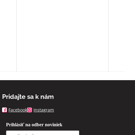
o
ia sa
ľa
spoň
Pridajte sa k nám
Facebook
Instagram
Prihlásiť na odber noviniek