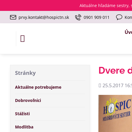
Aktuálne
hľadáme sestry, s
prvy.kontakt@hospictn.sk
0901 909 011
Kon
Úv
Dvere d
Stránky
Pridané
25.5.2017 16:
Aktuálne potrebujeme
Dobrovoľníci
Stážisti
Modlitba