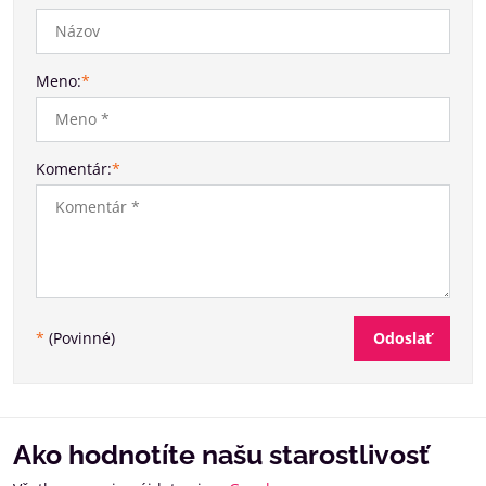
Meno:
*
Komentár:
*
Odoslať
*
(Povinné)
Ako hodnotíte našu starostlivosť