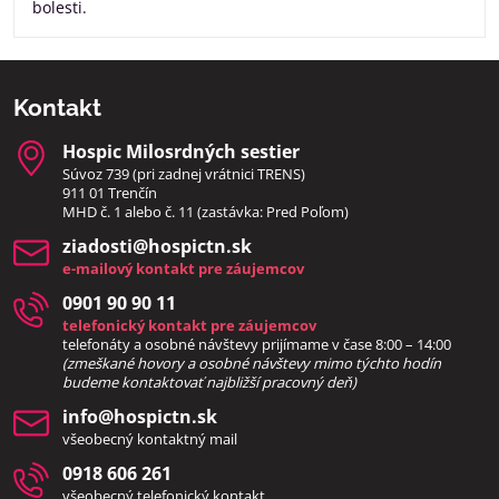
bolesti.
Kontakt
Hospic Milosrdných sestier
Súvoz 739 (pri zadnej vrátnici TRENS)
911 01 Trenčín
MHD č. 1 alebo č. 11 (zastávka: Pred Poľom)
ziadosti​@hospictn​.sk
e-mailový kontakt pre záujemcov
0901 90 90 11
telefonický kontakt pre záujemcov
telefonáty a osobné návštevy prijímame v čase 8:00 – 14:00
(zmeškané hovory a osobné návštevy mimo týchto hodín
bud
eme kontaktovať najbližší pracovný deň)
info​@hospictn​.sk
všeobecný kontaktný mail
0918 606 261
všeobecný telefonický kontakt