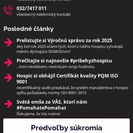
032/7417 011
všeobecný telefonický kontakt
Posledné články
Prelistujte si Výročnú správu za rok 2025
Aký bol rok 2025 očami tých, ktorí z nášho hospicu vytvárajú
miesto dýchajúce DOMOVom?
Prečítajte si najnovšie #pribehyzhospicu
...hoci nevládzem, nestrácam svoju hodnotu
Hospic si obhájil Certifikát kvality PQM ISO
9001
recertifikačný audit preukázal, že systém manažérstva v hospici
spĺňa požiadavky normy ISO 9001: 2015
Svätá omša za VÁS, ktorí nám
#PomahatePomahat
Ďakujeme, že Vás máme!
Predvoľby súkromia
Pridajte sa k nám