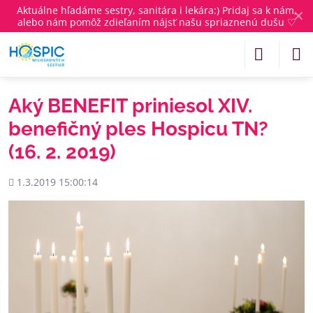
Aktuálne
hľadáme sestry, sanitára i lekára
:) Pridaj sa k nám,
✕
alebo nám pomôž zdieľaním nájsť našu spriaznenú dušu ♡
Aký BENEFIT priniesol XIV.
benefičný ples Hospicu TN?
(16. 2. 2019)
Pridané
1.3.2019 15:00:14