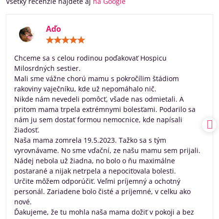
Všetky recenzie nájdete aj
na Google
Aďo
Hodnotenie:
5
/
Chceme sa s celou rodinou poďakovať Hospicu
5
Milosrdných sestier.
Mali sme vážne chorú mamu s pokročílim štádiom
rakoviny vaječníku, kde už nepomáhalo nič.
Nikde nám nevedeli pomôcť, všade nas odmietali. A
pritom mama trpela extrémnymi bolesťami. Podarilo sa
nám ju sem dostať formou nemocnice, kde napísali
žiadosť.
Naša mama zomrela 19.5.2023. Tažko sa s tým
vyrovnávame. No sme vďační, ze našu mamu sem prijali.
Nádej nebola už žiadna, no bolo o ňu maximálne
postarané a nijak netrpela a nepociťovala bolesti.
Určite môžem odporúčiť. Veľmi príjemný a ochotný
personál. Zariadene bolo čisté a príjemné, v celku ako
nové.
Ďakujeme, že tu mohla naša mama dožiť v pokoji a bez