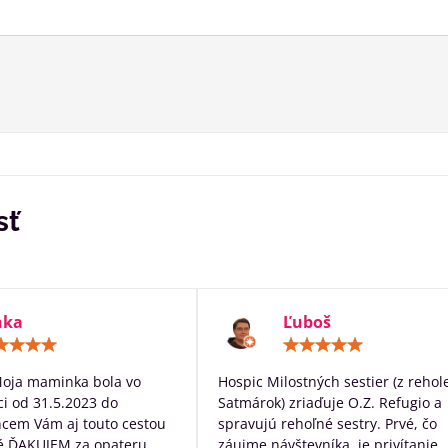
sť
nka
Ľuboš
Hodnotenie:
Hodn
5
5
/
/
Moja maminka bola vo
Hospic Milostných sestier (z rehol
5
5
i od 31.5.2023 do
Satmárok) zriaďuje O.Z. Refugio a
hcem Vám aj touto cestou
spravujú rehoľné sestry. Prvé, čo
é ĎAKUJEM za opateru,
záujme návštevníka, je privítanie.