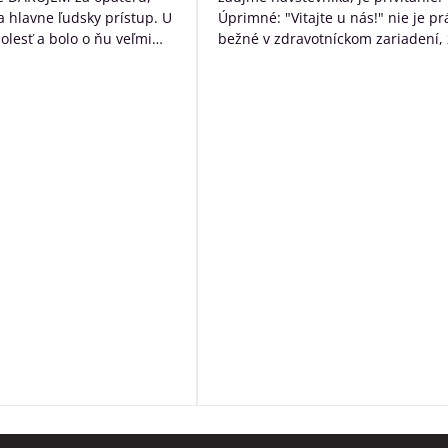
 a hlavne ľudsky prístup. U
Úprimné: "Vitajte u nás!" nie je pr
bolesť a bolo o ňu veľmi
bežné v zdravotníckom zariadení, 
rané. Ďakujem Vám za
určite poteší. Následne návštevní
ístup a za to čo s láskou
očakáva typický nemocničný pach,
dí ktorých diagnóza je
ten tu nie je. Čo tu naopak je, tak
ná. Ďakujeme za VŠETKO
neopakovateľná rodinná atmosfér
Personál má ku klientom krásny ľ
prístup a veľkú ochotu pomôcť s č
môžu. Okrem bezosporu kvalitnej
základnej služby poskytujú
zamestnanci ešte niečo navyše:
sprevádzajú zomierajúcich, ak je t
možné rozprávajú sa s nimi, modl
s nimi, prinášajú im Pána Ježiša,
zabezpečia i ostatné sviatosti pod
vôle klienta. Ak to možné nie je a
sú pri klientoch v ich posledných
momentoch, aby neodchádzali na
druhý svet sami. Rozhodne toto
zariadenie odporúčam.