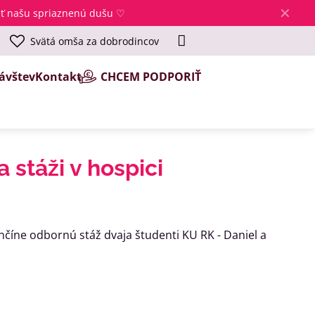
✕
jsť našu spriaznenú dušu ♡
Svätá omša za dobrodincov
ávštev
Kontakt
CHCEM PODPORIŤ
 stáži v hospici
enčíne odbornú stáž dvaja študenti KU RK - Daniel a