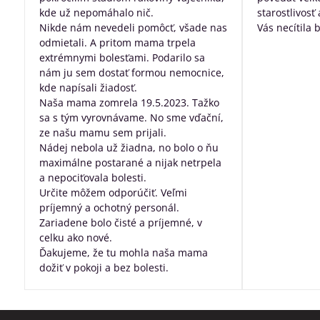
kde už nepomáhalo nič.
starostlivosť
Nikde nám nevedeli pomôcť, všade nas
Vás necítila 
odmietali. A pritom mama trpela
dobre posta
extrémnymi bolesťami. Podarilo sa
všetko, za pr
nám ju sem dostať formou nemocnice,
robíte pre ľu
kde napísali žiadosť.
nevyliečiteľ
Naša mama zomrela 19.5.2023. Tažko
sa s tým vyrovnávame. No sme vďační,
ze našu mamu sem prijali.
Nádej nebola už žiadna, no bolo o ňu
maximálne postarané a nijak netrpela
a nepociťovala bolesti.
Určite môžem odporúčiť. Veľmi
príjemný a ochotný personál.
Zariadene bolo čisté a príjemné, v
celku ako nové.
Ďakujeme, že tu mohla naša mama
dožiť v pokoji a bez bolesti.