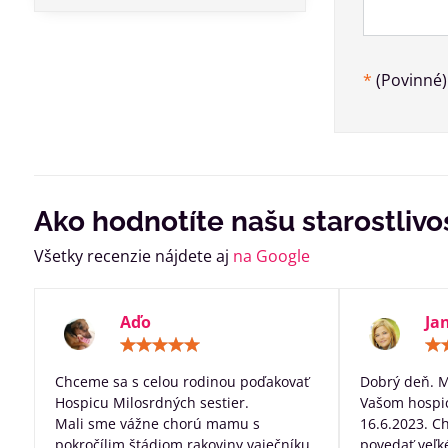
*
(Povinné)
Ako hodnotíte našu starostlivo
Všetky recenzie nájdete aj
na Google
Aďo
Ja
Hodnotenie:
5
/
Chceme sa s celou rodinou poďakovať
Dobrý deň. 
5
Hospicu Milosrdných sestier.
Vašom hospic
Mali sme vážne chorú mamu s
16.6.2023. C
pokročílim štádiom rakoviny vaječníku,
povedať veľk