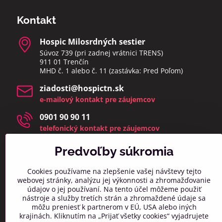
Kontakt
Hospic Milosrdných sestier
Súvoz 739 (pri zadnej vrátnici TRENS)
911 01 Trenčín
MHD č. 1 alebo č. 11 (zastávka: Pred Poľom)
ziadosti​@hospictn​.sk
e-mailový kontakt pre záujemcov
0901 90 90 11
telefonický kontakt pre záujemcov
telefonáty a osobné návštevy prijímame v čase 8:00 –
14:00
Predvoľby súkromia
(zmeškané hovory a osobné návštevy mimo týchto
hodín bud
eme kontaktovať najbližší pracovný deň)
Cookies používame na zlepšenie vašej návštevy tejto
webovej stránky, analýzu jej výkonnosti a zhromažďovanie
info​@hospictn​.sk
údajov o jej používaní. Na tento účel môžeme použiť
všeobecný kontaktný mail
nástroje a služby tretích strán a zhromaždené údaje sa
môžu preniesť k partnerom v EÚ, USA alebo iných
0918 606 261
krajinách. Kliknutím na „Prijať všetky cookies“ vyjadrujete
všeobecný telefonický kontakt