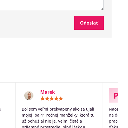
Odoslať
Marek
P
otenie:
Hodnotenie:
5
/
e
Bol som veľmi prekvapený ako sa ujali
Naozaj ve
5
mojej iba 41 ročnej manželky, ktorá tu
na dožitie
už bohužiaľ nie je. Velmi čisté a
pracovníko
príjemné prostredie, plné lásky a
ďakujem p