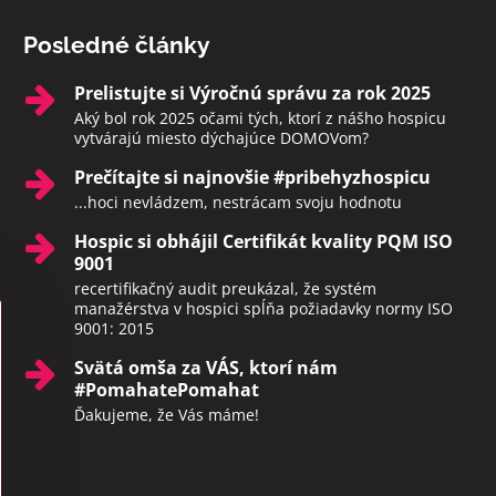
Posledné články
Prelistujte si Výročnú správu za rok 2025
Aký bol rok 2025 očami tých, ktorí z nášho hospicu
vytvárajú miesto dýchajúce DOMOVom?
Prečítajte si najnovšie #pribehyzhospicu
...hoci nevládzem, nestrácam svoju hodnotu
Hospic si obhájil Certifikát kvality PQM ISO
9001
recertifikačný audit preukázal, že systém
manažérstva v hospici spĺňa požiadavky normy ISO
9001: 2015
Svätá omša za VÁS, ktorí nám
#PomahatePomahat
Ďakujeme, že Vás máme!