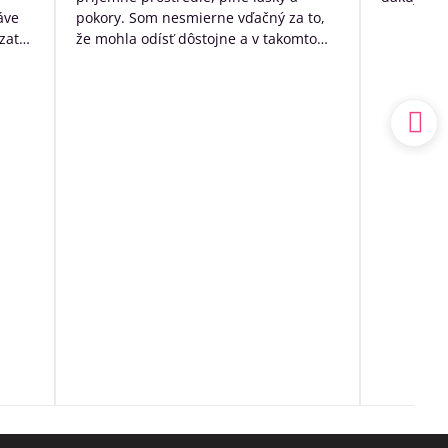
áve
pokory. Som nesmierne vďačný za to,
zato
že mohla odísť dôstojne a v takomto
k
prostredí. Mal som výčitky svedomia,
 no
že som sa o ňu nedokázal postarať
sám doma, ale nakoniec to bolo to
a.
najlepšie, čo som pre ňu ešte mohol
udský
urobiť.
ím
Ďakujem ešte raz z celého srdca
o
ia sa
ľa
spoň