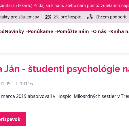
anitára i lekára
:) Pridaj sa k nám, alebo nám pomôž zdieľaním ná
takty pre záujemcov
2% pre hospic
Chcem podporiť
od
Novinky
Ponúkame
Pomôžte nám
O nás
Kniha n
a Ján - študenti psychológie na
Počet
01:09
14116
zobrazení
. marca 2019 absolvovali v Hospici MIlosrdných sestier v Tr
príspevok