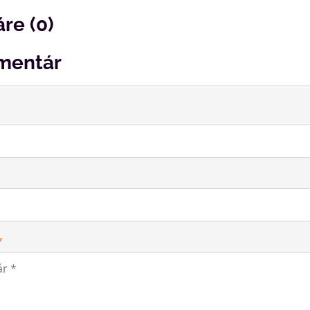
re (0)
mentár
*