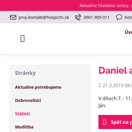
Aktuálne
hľadáme sestry, s
prvy.kontakt@hospictn.sk
0901 909 011
Kon
Úv
Daniel 
Stránky
Pridané
21.3.2019 08:
Aktuálne potrebujeme
V dňoch 7. - 11
Dobrovoľníci
Ján.
Stážisti
Späť na 
Modlitba