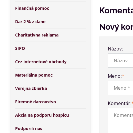
Finančná pomoc
Komentá
Dar 2 % z dane
Nový ko
Charitatívna reklama
SIPO
Názov:
Cez internetové obchody
Materiálna pomoc
Meno:
*
Verejná zbierka
Firemné darcovstvo
Komentár:
Akcia na podporu hospicu
Podporili nás