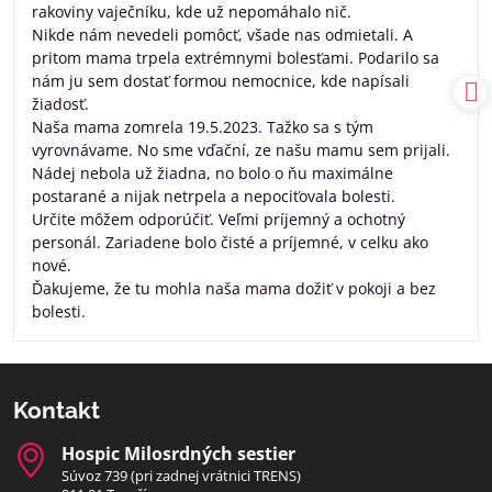
rakoviny vaječníku, kde už nepomáhalo nič.
Nikde nám nevedeli pomôcť, všade nas odmietali. A
pritom mama trpela extrémnymi bolesťami. Podarilo sa
nám ju sem dostať formou nemocnice, kde napísali
žiadosť.
Naša mama zomrela 19.5.2023. Tažko sa s tým
vyrovnávame. No sme vďační, ze našu mamu sem prijali.
Nádej nebola už žiadna, no bolo o ňu maximálne
postarané a nijak netrpela a nepociťovala bolesti.
Určite môžem odporúčiť. Veľmi príjemný a ochotný
personál. Zariadene bolo čisté a príjemné, v celku ako
nové.
Ďakujeme, že tu mohla naša mama dožiť v pokoji a bez
bolesti.
Kontakt
Hospic Milosrdných sestier
Súvoz 739 (pri zadnej vrátnici TRENS)