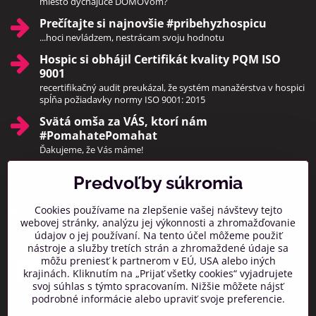
miesto dýchajúce DOMOVom?
Prečítajte si najnovšie #pribehyzhospicu
...hoci nevládzem, nestrácam svoju hodnotu
Hospic si obhájil Certifikát kvality PQM ISO
9001
recertifikačný audit preukázal, že systém manažérstva v hospici
spĺňa požiadavky normy ISO 9001: 2015
Svätá omša za VÁS, ktorí nám
#PomahatePomahat
Ďakujeme, že Vás máme!
Predvoľby súkromia
Pridajte sa k nám
Cookies používame na zlepšenie vašej návštevy tejto
Facebook
Instagram
webovej stránky, analýzu jej výkonnosti a zhromažďovanie
údajov o jej používaní. Na tento účel môžeme použiť
Prihlásiť na odber noviniek
nástroje a služby tretích strán a zhromaždené údaje sa
môžu preniesť k partnerom v EÚ, USA alebo iných
krajinách. Kliknutím na „Prijať všetky cookies“ vyjadrujete
svoj súhlas s týmto spracovaním. Nižšie môžete nájsť
podrobné informácie alebo upraviť svoje preferencie.