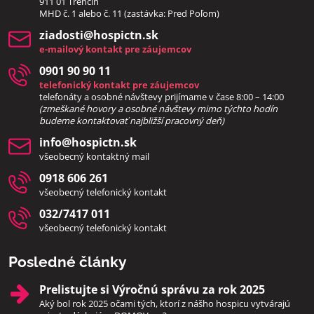
911 01 Trenčín
MHD č. 1 alebo č. 11 (zastávka: Pred Poľom)
ziadosti​@hospictn​.sk
e-mailový kontakt pre záujemcov
0901 90 90 11
telefonický kontakt pre záujemcov
telefonáty a osobné návštevy prijímame v čase 8:00 – 14:00
(zmeškané hovory a osobné návštevy mimo týchto hodín
bud
eme kontaktovať najbližší pracovný deň)
info​@hospictn​.sk
všeobecný kontaktný mail
0918 606 261
všeobecný telefonický kontakt
032/7417 011
všeobecný telefonický kontakt
Posledné články
Prelistujte si Výročnú správu za rok 2025
Aký bol rok 2025 očami tých, ktorí z nášho hospicu vytvárajú