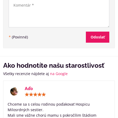
Odoslať
*
(Povinné)
Ako hodnotíte našu starostlivosť
Všetky recenzie nájdete aj
na Google
Aďo
Hodnotenie:
5
/
Chceme sa s celou rodinou poďakovať Hospicu
5
Milosrdných sestier.
Mali sme vážne chorú mamu s pokročílim štádiom