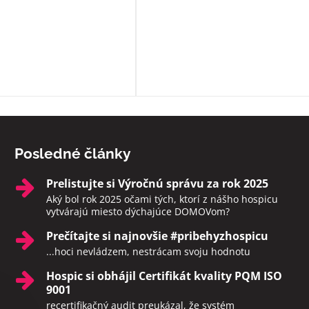
možné rozprávajú sa s nimi, modl
s nimi, prinášajú im Pána Ježiša,
zabezpečia i ostatné sviatosti pod
vôle klienta. Ak to možné nie je a
sú pri klientoch v ich posledných
momentoch, aby neodchádzali na
druhý svet sami. Rozhodne toto
zariadenie odporúčam.
Posledné články
Prelistujte si Výročnú správu za rok 2025
Aký bol rok 2025 očami tých, ktorí z nášho hospicu
vytvárajú miesto dýchajúce DOMOVom?
Prečítajte si najnovšie #pribehyzhospicu
...hoci nevládzem, nestrácam svoju hodnotu
Hospic si obhájil Certifikát kvality PQM ISO
9001
recertifikačný audit preukázal, že systém