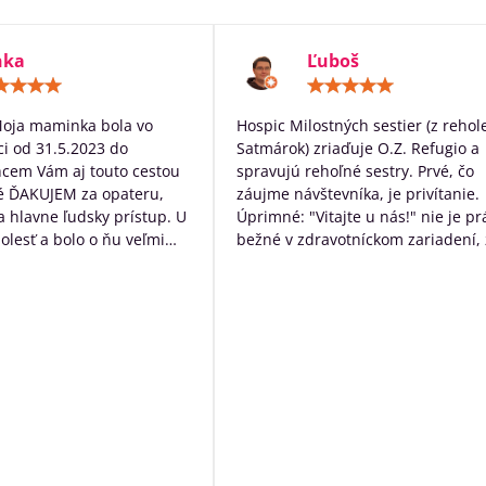
nka
Ľuboš
Hodnotenie:
Hodn
5
5
/
/
Moja maminka bola vo
Hospic Milostných sestier (z rehol
5
5
i od 31.5.2023 do
Satmárok) zriaďuje O.Z. Refugio a
hcem Vám aj touto cestou
spravujú rehoľné sestry. Prvé, čo
é ĎAKUJEM za opateru,
záujme návštevníka, je privítanie.
 a hlavne ľudsky prístup. U
Úprimné: "Vitajte u nás!" nie je pr
bolesť a bolo o ňu veľmi
bežné v zdravotníckom zariadení, 
rané. Ďakujem Vám za
určite poteší. Následne návštevní
ístup a za to čo s láskou
očakáva typický nemocničný pach,
dí ktorých diagnóza je
ten tu nie je. Čo tu naopak je, tak
ná. Ďakujeme za VŠETKO
neopakovateľná rodinná atmosfér
Personál má ku klientom krásny ľ
prístup a veľkú ochotu pomôcť s č
môžu. Okrem bezosporu kvalitnej
základnej služby poskytujú
zamestnanci ešte niečo navyše:
sprevádzajú zomierajúcich, ak je t