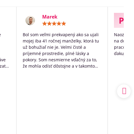
Marek
P
otenie:
Hodnotenie:
5
/
e
Bol som veľmi prekvapený ako sa ujali
Naozaj ve
5
mojej iba 41 ročnej manželky, ktorá tu
na dožitie
už bohužiaľ nie je. Velmi čisté a
pracovníko
príjemné prostredie, plné lásky a
ďakujem p
áve
pokory. Som nesmierne vďačný za to,
zato
že mohla odísť dôstojne a v takomto
k
prostredí. Mal som výčitky svedomia,
 no
že som sa o ňu nedokázal postarať
sám doma, ale nakoniec to bolo to
a.
najlepšie, čo som pre ňu ešte mohol
udský
urobiť.
ím
Ďakujem ešte raz z celého srdca
o