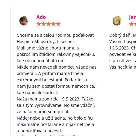
Aďo
Ja
Hodnotenie:
5
/
Chceme sa s celou rodinou poďakovať
Dobrý deň. 
5
Hospicu Milosrdných sestier.
Vašom hospic
Mali sme vážne chorú mamu s
16.6.2023. C
pokročílim štádiom rakoviny vaječníku,
povedať veľk
kde už nepomáhalo nič.
starostlivosť
Nikde nám nevedeli pomôcť, všade nas
Vás necítila 
odmietali. A pritom mama trpela
dobre posta
extrémnymi bolesťami. Podarilo sa
všetko, za pr
nám ju sem dostať formou nemocnice,
robíte pre ľu
kde napísali žiadosť.
nevyliečiteľ
Naša mama zomrela 19.5.2023. Tažko
sa s tým vyrovnávame. No sme vďační,
ze našu mamu sem prijali.
Nádej nebola už žiadna, no bolo o ňu
maximálne postarané a nijak netrpela
a nepociťovala bolesti.