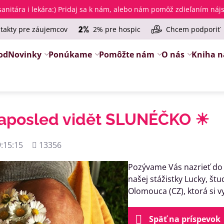
anitára i lekára
:) Pridaj sa k nám, alebo nám pomôž zdieľaním ná
takty pre záujemcov
2% pre hospic
Chcem podporiť
od
Novinky
Ponúkame
Pomôžte nám
O nás
Kniha n
naposled vidět SLUNÉČKO ☀
Počet
:15:15
13356
zobrazení
Pozývame Vás nazrieť do
našej stážistky Lucky, štu
Olomouca (CZ), ktorá si v
Späť na príspevok