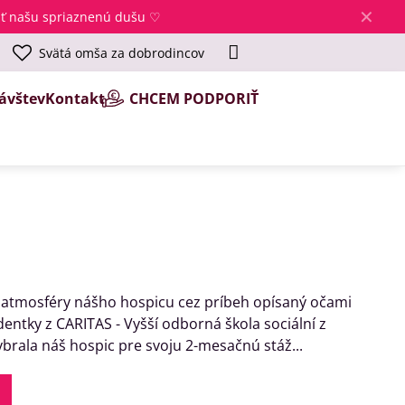
✕
jsť našu spriaznenú dušu ♡
Svätá omša za dobrodincov
ávštev
Kontakt
CHCEM PODPORIŤ
 atmosféry nášho hospicu cez príbeh opísaný očami
dentky z CARITAS - Vyšší odborná škola sociální z
ybrala náš hospic pre svoju 2-mesačnú stáž...