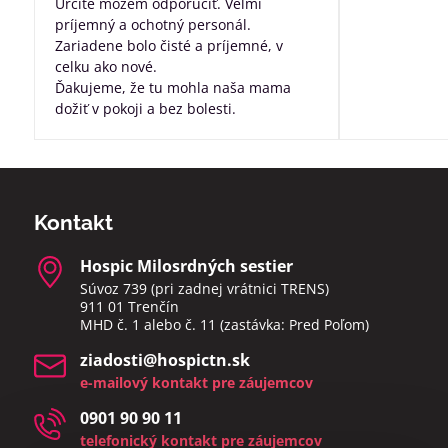
Určite môžem odporúčiť. Veľmi
príjemný a ochotný personál.
Zariadene bolo čisté a príjemné, v
celku ako nové.
Ďakujeme, že tu mohla naša mama
dožiť v pokoji a bez bolesti.
Kontakt
Hospic Milosrdných sestier
Súvoz 739 (pri zadnej vrátnici TRENS)
911 01 Trenčín
MHD č. 1 alebo č. 11 (zastávka: Pred Poľom)
ziadosti​@hospictn​.sk
e-mailový kontakt pre záujemcov
0901 90 90 11
telefonický kontakt pre záujemcov