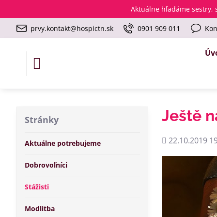
Aktuálne
hľadáme sestry, s
prvy.kontakt@hospictn.sk
0901 909 011
Kon
Úv
Ještě 
Stránky
Pridané
22.10.2019 19
Aktuálne potrebujeme
Dobrovoľníci
Stážisti
Modlitba