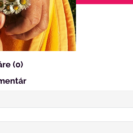
re (0)
mentár