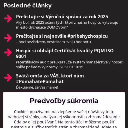
Posledné články
Prelistujte si Výročnú správu za rok 2025
Aký bol rok 2025 očami tých, ktorí z nášho hospicu vytvárajú
miesto dýchajúce DOMOVom?
Prečítajte si najnovšie #pribehyzhospicu
...hoci nevládzem, nestrácam svoju hodnotu
Hospic si obhájil Certifikát kvality PQM ISO
9001
recertifikačný audit preukázal, že systém manažérstva v hospici
spĺňa požiadavky normy ISO 9001: 2015
Svätá omša za VÁS, ktorí nám
#PomahatePomahat
Ďakujeme, že Vás máme!
Predvoľby súkromia
Pridajte sa k nám
Cookies používame na zlepšenie vašej návštevy tejto
Facebook
Instagram
webovej stránky, analýzu jej výkonnosti a zhromažďovanie
údajov o jej používaní. Na tento účel môžeme použiť
Prihlásiť na odber noviniek
nástroje a služby tretích strán a zhromaždené údaje sa