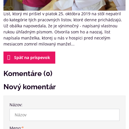
List, ktorý mi prišiel v piatok 25. októbra 2019 na stôl nepatril
do kategórie tých pracovných listov, ktoré denne prichádzajú.
Už obálka napovedala, že je výnimočný - napísaný vlastnou
rukou úhľadným písmom. Otvorila som ho a naozaj, list
napísala manželka, ktorej u nás v hospici pred necelým
mesiacom zomrel milovaný manžel...
Späť na príspevok
Komentáre (0)
Nový komentár
Názov:
Meno:
*