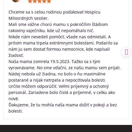
Hodnotenie:
5
/
Chceme sa s celou rodinou poďakovať Hospicu
5
Milosrdných sestier.
Mali sme vážne chorú mamu s pokročílim štádiom
rakoviny vaječníku, kde už nepomáhalo nič.
Nikde nám nevedeli pomôcť, všade nas odmietali. A
pritom mama trpela extrémnymi bolesťami. Podarilo sa
nám ju sem dostať formou nemocnice, kde napísali
žiadosť.
Naša mama zomrela 19.5.2023. Tažko sa s tým
vyrovnávame. No sme vďační, ze našu mamu sem prijali.
Nádej nebola už žiadna, no bolo o ňu maximálne
postarané a nijak netrpela a nepociťovala bolesti.
Určite môžem odporúčiť. Veľmi príjemný a ochotný
personál. Zariadene bolo čisté a príjemné, v celku ako
nové.
Ďakujeme, že tu mohla naša mama dožiť v pokoji a bez
bolesti.