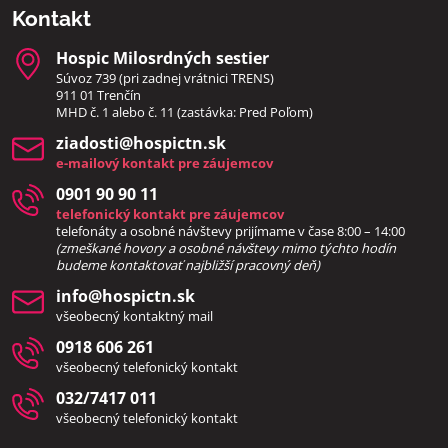
Kontakt
Hospic Milosrdných sestier
Súvoz 739 (pri zadnej vrátnici TRENS)
911 01 Trenčín
MHD č. 1 alebo č. 11 (zastávka: Pred Poľom)
ziadosti​@hospictn​.sk
e-mailový kontakt pre záujemcov
0901 90 90 11
telefonický kontakt pre záujemcov
telefonáty a osobné návštevy prijímame v čase 8:00 – 14:00
(zmeškané hovory a osobné návštevy mimo týchto hodín
bud
eme kontaktovať najbližší pracovný deň)
info​@hospictn​.sk
všeobecný kontaktný mail
0918 606 261
všeobecný telefonický kontakt
032/7417 011
všeobecný telefonický kontakt