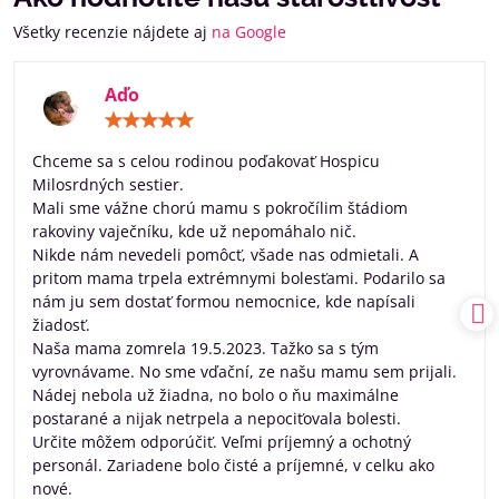
Všetky recenzie nájdete aj
na Google
Aďo
Hodnotenie:
5
/
Chceme sa s celou rodinou poďakovať Hospicu
5
Milosrdných sestier.
Mali sme vážne chorú mamu s pokročílim štádiom
rakoviny vaječníku, kde už nepomáhalo nič.
Nikde nám nevedeli pomôcť, všade nas odmietali. A
pritom mama trpela extrémnymi bolesťami. Podarilo sa
nám ju sem dostať formou nemocnice, kde napísali
žiadosť.
Naša mama zomrela 19.5.2023. Tažko sa s tým
vyrovnávame. No sme vďační, ze našu mamu sem prijali.
Nádej nebola už žiadna, no bolo o ňu maximálne
postarané a nijak netrpela a nepociťovala bolesti.
Určite môžem odporúčiť. Veľmi príjemný a ochotný
personál. Zariadene bolo čisté a príjemné, v celku ako
nové.