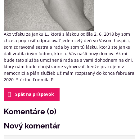
Ako vďaku za Janku L., ktorá s láskou odišla 2. 6. 2018 by som
chcela poprosiť odpracovať jeden celý deň vo Vašom hospici,
som zdravotná sestra a rada by som tú lásku, ktorú ste Janke
dali vrátila iným ľuďom, ktorí u Vás našli nový domov. Ak mi
bude tato služba umožnená rada sa s vami dohodnem na dni,
ktorý nám bude obojstranne vyhovovať, kedže pracujem v
nemocnici a plán služieb už mám rozpísaný do konca februára
2020. S úctou Ľudmila P.
Späť na príspevok
Komentáre (0)
Nový komentár