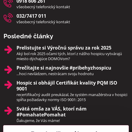
0918 606 261
všeobecný telefonický kontakt
032/7417 011
všeobecný telefonický kontakt
Posledné články
Prelistujte si Výročnú správu za rok 2025
Aký bol rok 2025 očami tých, ktorí z nášho hospicu vytvárajú
miesto dýchajúce DOMOVom?
Prečítajte si najnovšie #pribehyzhospicu
...hoci nevládzem, nestrácam svoju hodnotu
Hospic si obhájil Certifikát kvality PQM ISO
9001
recertifikačný audit preukázal, že systém manažérstva v hospici
spĺňa požiadavky normy ISO 9001: 2015
Svätá omša za VÁS, ktorí nám
#PomahatePomahat
Ďakujeme, že Vás máme!