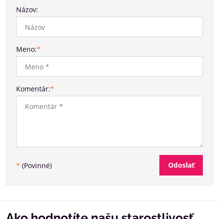
Názov:
Meno:
*
Komentár:
*
Odoslať
*
(Povinné)
Ako hodnotíte našu starostlivosť