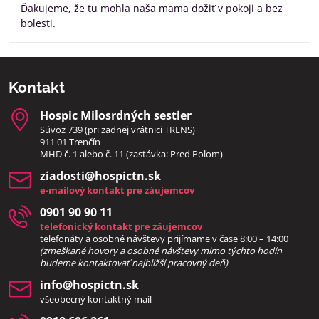
Ďakujeme, že tu mohla naša mama dožiť v pokoji a bez
bolesti.
Kontakt
Hospic Milosrdných sestier
Súvoz 739 (pri zadnej vrátnici TRENS)
911 01 Trenčín
MHD č. 1 alebo č. 11 (zastávka: Pred Poľom)
ziadosti​@hospictn​.sk
e-mailový kontakt pre záujemcov
0901 90 90 11
telefonický kontakt pre záujemcov
telefonáty a osobné návštevy prijímame v čase 8:00 – 14:00
(zmeškané hovory a osobné návštevy mimo týchto hodín
bud
eme kontaktovať najbližší pracovný deň)
info​@hospictn​.sk
všeobecný kontaktný mail