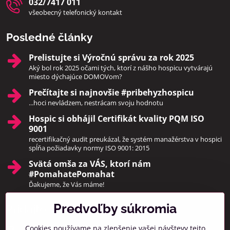
032/7417 011
všeobecný telefonický kontakt
Posledné články
Prelistujte si Výročnú správu za rok 2025
Aký bol rok 2025 očami tých, ktorí z nášho hospicu vytvárajú
miesto dýchajúce DOMOVom?
Prečítajte si najnovšie #pribehyzhospicu
...hoci nevládzem, nestrácam svoju hodnotu
Hospic si obhájil Certifikát kvality PQM ISO
9001
recertifikačný audit preukázal, že systém manažérstva v hospici
spĺňa požiadavky normy ISO 9001: 2015
Svätá omša za VÁS, ktorí nám
#PomahatePomahat
Ďakujeme, že Vás máme!
Predvoľby súkromia
Pridajte sa k nám
Cookies používame na zlepšenie vašej návštevy tejto
Facebook
Instagram