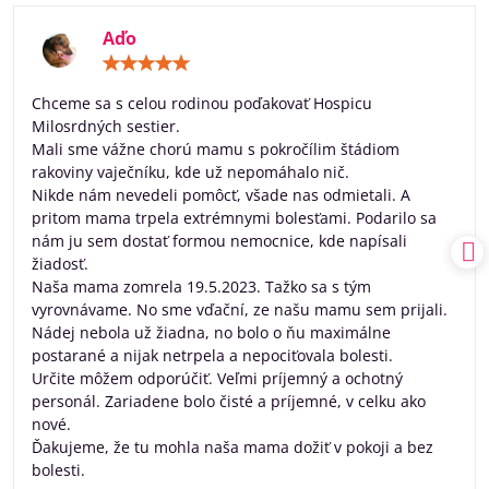
Aďo
Hodnotenie:
5
/
Chceme sa s celou rodinou poďakovať Hospicu
5
Milosrdných sestier.
Mali sme vážne chorú mamu s pokročílim štádiom
rakoviny vaječníku, kde už nepomáhalo nič.
Nikde nám nevedeli pomôcť, všade nas odmietali. A
pritom mama trpela extrémnymi bolesťami. Podarilo sa
nám ju sem dostať formou nemocnice, kde napísali
žiadosť.
Naša mama zomrela 19.5.2023. Tažko sa s tým
vyrovnávame. No sme vďační, ze našu mamu sem prijali.
Nádej nebola už žiadna, no bolo o ňu maximálne
postarané a nijak netrpela a nepociťovala bolesti.
Určite môžem odporúčiť. Veľmi príjemný a ochotný
personál. Zariadene bolo čisté a príjemné, v celku ako
nové.
Ďakujeme, že tu mohla naša mama dožiť v pokoji a bez
bolesti.