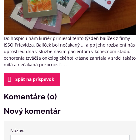
Do hospicu nám kuriér priniesol tento týždeň balíček z firmy
ISSO Prievidza. Balíček bol nečakaný ... a po jeho rozbalení nás
uprostred dňa v službe našim pacientom v konečnom štádiu
ochorenia (zväčša onkologického) krásne zahriala v srdci takáto
milá a nečakaná pozornosť . . .
Späť na príspevok
Komentáre (0)
Nový komentár
Názov: