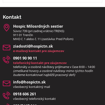
Kontakt
Hospic Milosrdných sestier
Súvoz 739 (pri zadnej vrátnici TRENS)
911 01 Trenčín
MHD č. 1 alebo č. 11 (zastávka: Pred Poľom)
ziadosti​@hospictn​.sk
e-mailový kontakt pre záujemcov
0901 90 90 11
telefonický kontakt pre záujemcov
telefonáty a osobné návštevy prijímame v čase 8:00 – 14:00
(zmeškané hovory a osobné návštevy mimo týchto hodín
bud
eme kontaktovať najbližší pracovný deň)
info​@hospictn​.sk
všeobecný kontaktný mail
0918 606 261
všeobecný telefonický kontakt