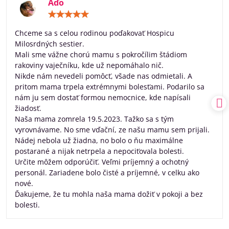
Aďo
Hodnotenie:
5
/
Chceme sa s celou rodinou poďakovať Hospicu
5
Milosrdných sestier.
Mali sme vážne chorú mamu s pokročílim štádiom
rakoviny vaječníku, kde už nepomáhalo nič.
Nikde nám nevedeli pomôcť, všade nas odmietali. A
pritom mama trpela extrémnymi bolesťami. Podarilo sa
nám ju sem dostať formou nemocnice, kde napísali
žiadosť.
Naša mama zomrela 19.5.2023. Tažko sa s tým
vyrovnávame. No sme vďační, ze našu mamu sem prijali.
Nádej nebola už žiadna, no bolo o ňu maximálne
postarané a nijak netrpela a nepociťovala bolesti.
Určite môžem odporúčiť. Veľmi príjemný a ochotný
personál. Zariadene bolo čisté a príjemné, v celku ako
nové.
Ďakujeme, že tu mohla naša mama dožiť v pokoji a bez
bolesti.