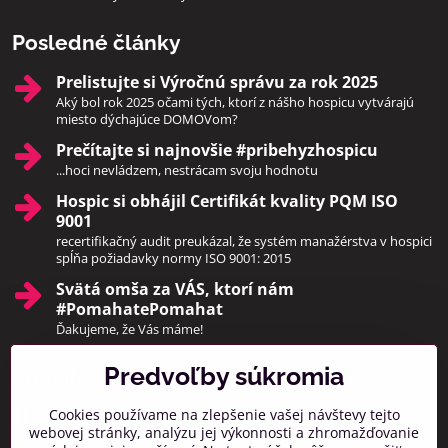
Posledné články
Prelistujte si Výročnú správu za rok 2025
Aký bol rok 2025 očami tých, ktorí z nášho hospicu vytvárajú
miesto dýchajúce DOMOVom?
Prečítajte si najnovšie #pribehyzhospicu
...hoci nevládzem, nestrácam svoju hodnotu
Hospic si obhájil Certifikát kvality PQM ISO
9001
recertifikačný audit preukázal, že systém manažérstva v hospici
spĺňa požiadavky normy ISO 9001: 2015
Svätá omša za VÁS, ktorí nám
#PomahatePomahat
Ďakujeme, že Vás máme!
Predvoľby súkromia
Pridajte sa k nám
Cookies používame na zlepšenie vašej návštevy tejto
Facebook
Instagram
webovej stránky, analýzu jej výkonnosti a zhromažďovanie