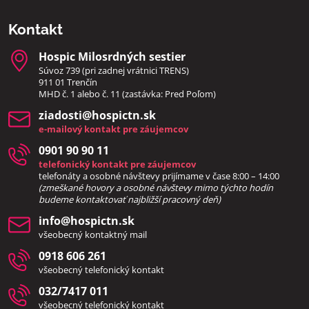
Kontakt
Hospic Milosrdných sestier
Súvoz 739 (pri zadnej vrátnici TRENS)
911 01 Trenčín
MHD č. 1 alebo č. 11 (zastávka: Pred Poľom)
ziadosti​@hospictn​.sk
e-mailový kontakt pre záujemcov
0901 90 90 11
telefonický kontakt pre záujemcov
telefonáty a osobné návštevy prijímame v čase 8:00 – 14:00
(zmeškané hovory a osobné návštevy mimo týchto hodín
bud
eme kontaktovať najbližší pracovný deň)
info​@hospictn​.sk
všeobecný kontaktný mail
0918 606 261
všeobecný telefonický kontakt
032/7417 011
všeobecný telefonický kontakt