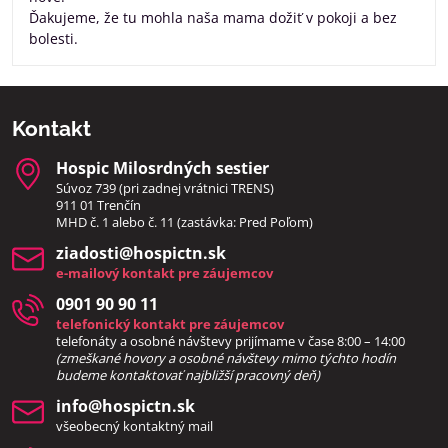
Ďakujeme, že tu mohla naša mama dožiť v pokoji a bez
bolesti.
Kontakt
Hospic Milosrdných sestier
Súvoz 739 (pri zadnej vrátnici TRENS)
911 01 Trenčín
MHD č. 1 alebo č. 11 (zastávka: Pred Poľom)
ziadosti​@hospictn​.sk
e-mailový kontakt pre záujemcov
0901 90 90 11
telefonický kontakt pre záujemcov
telefonáty a osobné návštevy prijímame v čase 8:00 – 14:00
(zmeškané hovory a osobné návštevy mimo týchto hodín
bud
eme kontaktovať najbližší pracovný deň)
info​@hospictn​.sk
všeobecný kontaktný mail