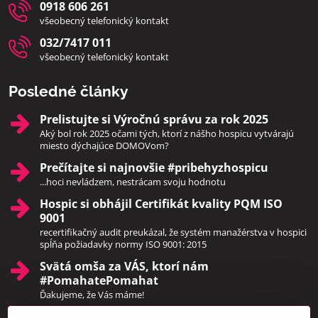
0918 606 261
všeobecný telefonický kontakt
032/7417 011
všeobecný telefonický kontakt
Posledné články
Prelistujte si Výročnú správu za rok 2025
Aký bol rok 2025 očami tých, ktorí z nášho hospicu vytvárajú
miesto dýchajúce DOMOVom?
Prečítajte si najnovšie #pribehyzhospicu
...hoci nevládzem, nestrácam svoju hodnotu
Hospic si obhájil Certifikát kvality PQM ISO
9001
recertifikačný audit preukázal, že systém manažérstva v hospici
spĺňa požiadavky normy ISO 9001: 2015
Svätá omša za VÁS, ktorí nám
#PomahatePomahat
Ďakujeme, že Vás máme!