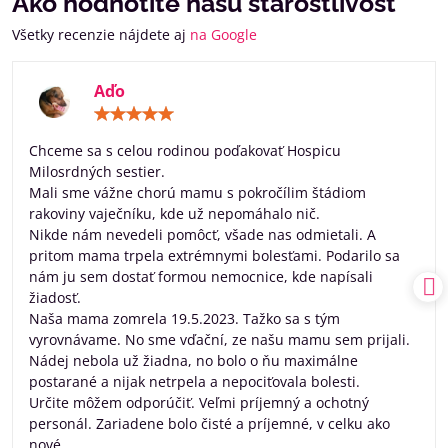
Ako hodnotíte našu starostlivosť
Všetky recenzie nájdete aj
na Google
Aďo
Hodnotenie:
5
/
Chceme sa s celou rodinou poďakovať Hospicu
5
Milosrdných sestier.
Mali sme vážne chorú mamu s pokročílim štádiom
rakoviny vaječníku, kde už nepomáhalo nič.
Nikde nám nevedeli pomôcť, všade nas odmietali. A
pritom mama trpela extrémnymi bolesťami. Podarilo sa
nám ju sem dostať formou nemocnice, kde napísali
žiadosť.
Naša mama zomrela 19.5.2023. Tažko sa s tým
vyrovnávame. No sme vďační, ze našu mamu sem prijali.
Nádej nebola už žiadna, no bolo o ňu maximálne
postarané a nijak netrpela a nepociťovala bolesti.
Určite môžem odporúčiť. Veľmi príjemný a ochotný
personál. Zariadene bolo čisté a príjemné, v celku ako
nové.