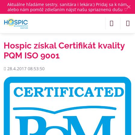
Aktuálne
hľadáme sestry, sanitára i lekára
:) Pridaj sa k nám,
✕
alebo nám pomôž zdieľaním nájsť našu spriaznenú dušu ♡
Hospic získal Certifikát kvality
PQM ISO 9001
Pridané
28.4.2017 08:53:50