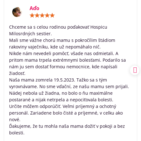
Aďo
Hodnotenie:
5
/
Chceme sa s celou rodinou poďakovať Hospicu
5
Milosrdných sestier.
Mali sme vážne chorú mamu s pokročílim štádiom
rakoviny vaječníku, kde už nepomáhalo nič.
Nikde nám nevedeli pomôcť, všade nas odmietali. A
pritom mama trpela extrémnymi bolesťami. Podarilo sa
nám ju sem dostať formou nemocnice, kde napísali
žiadosť.
Naša mama zomrela 19.5.2023. Tažko sa s tým
vyrovnávame. No sme vďační, ze našu mamu sem prijali.
Nádej nebola už žiadna, no bolo o ňu maximálne
postarané a nijak netrpela a nepociťovala bolesti.
Určite môžem odporúčiť. Veľmi príjemný a ochotný
personál. Zariadene bolo čisté a príjemné, v celku ako
nové.
Ďakujeme, že tu mohla naša mama dožiť v pokoji a bez
bolesti.