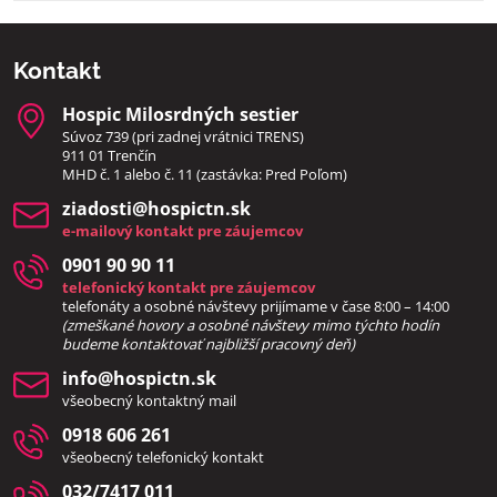
Kontakt
Hospic Milosrdných sestier
Súvoz 739 (pri zadnej vrátnici TRENS)
911 01 Trenčín
MHD č. 1 alebo č. 11 (zastávka: Pred Poľom)
ziadosti​@hospictn​.sk
e-mailový kontakt pre záujemcov
0901 90 90 11
telefonický kontakt pre záujemcov
telefonáty a osobné návštevy prijímame v čase 8:00 – 14:00
(zmeškané hovory a osobné návštevy mimo týchto hodín
bud
eme kontaktovať najbližší pracovný deň)
info​@hospictn​.sk
všeobecný kontaktný mail
0918 606 261
všeobecný telefonický kontakt
032/7417 011