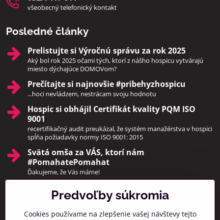
všeobecný telefonický kontakt
Posledné články
Prelistujte si Výročnú správu za rok 2025
Aký bol rok 2025 očami tých, ktorí z nášho hospicu vytvárajú
miesto dýchajúce DOMOVom?
Prečítajte si najnovšie #pribehyzhospicu
...hoci nevládzem, nestrácam svoju hodnotu
Hospic si obhájil Certifikát kvality PQM ISO
9001
recertifikačný audit preukázal, že systém manažérstva v hospici
spĺňa požiadavky normy ISO 9001: 2015
Svätá omša za VÁS, ktorí nám
#PomahatePomahat
Ďakujeme, že Vás máme!
Predvoľby súkromia
Pridajte sa k nám
Cookies používame na zlepšenie vašej návštevy tejto
Facebook
Instagram