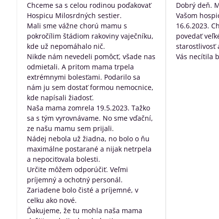
/
Chceme sa s celou rodinou poďakovať
Dobrý deň. 
5
Hospicu Milosrdných sestier.
Vašom hospic
Mali sme vážne chorú mamu s
16.6.2023. C
pokročílim štádiom rakoviny vaječníku,
povedať veľk
kde už nepomáhalo nič.
starostlivosť
Nikde nám nevedeli pomôcť, všade nas
Vás necítila 
odmietali. A pritom mama trpela
dobre posta
extrémnymi bolesťami. Podarilo sa
všetko, za pr
nám ju sem dostať formou nemocnice,
robíte pre ľu
kde napísali žiadosť.
nevyliečiteľ
Naša mama zomrela 19.5.2023. Tažko
sa s tým vyrovnávame. No sme vďační,
ze našu mamu sem prijali.
Nádej nebola už žiadna, no bolo o ňu
maximálne postarané a nijak netrpela
a nepociťovala bolesti.
Určite môžem odporúčiť. Veľmi
príjemný a ochotný personál.
Zariadene bolo čisté a príjemné, v
celku ako nové.
Ďakujeme, že tu mohla naša mama