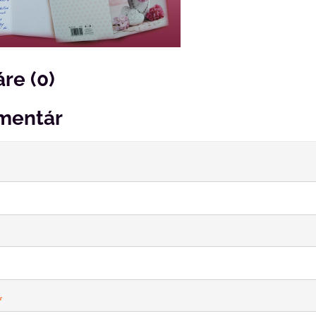
re (0)
mentár
*