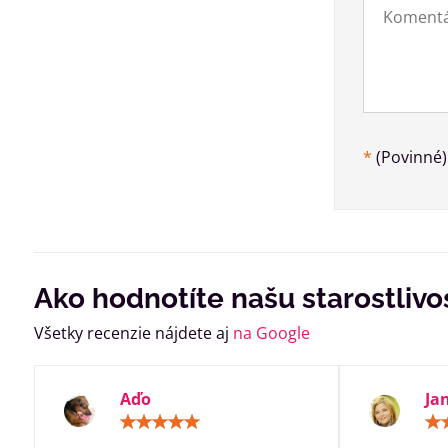
*
(Povinné)
Ako hodnotíte našu starostlivo
Všetky recenzie nájdete aj
na Google
Aďo
Ja
Hodnotenie:
5