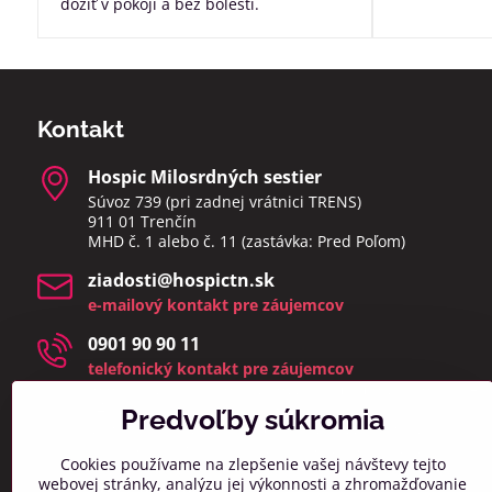
dožiť v pokoji a bez bolesti.
Kontakt
Hospic Milosrdných sestier
Súvoz 739 (pri zadnej vrátnici TRENS)
911 01 Trenčín
MHD č. 1 alebo č. 11 (zastávka: Pred Poľom)
ziadosti​@hospictn​.sk
e-mailový kontakt pre záujemcov
0901 90 90 11
telefonický kontakt pre záujemcov
telefonáty a osobné návštevy prijímame v čase 8:00 –
14:00
Predvoľby súkromia
(zmeškané hovory a osobné návštevy mimo týchto
hodín bud
eme kontaktovať najbližší pracovný deň)
Cookies používame na zlepšenie vašej návštevy tejto
webovej stránky, analýzu jej výkonnosti a zhromažďovanie
info​@hospictn​.sk