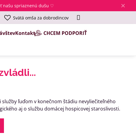
✕
jsť našu spriaznenú dušu ♡
Svätá omša za dobrodincov
ávštev
Kontakt
CHCEM PODPORIŤ
ládli...
li služby ľuďom v konečnom štádiu nevyliečiteľného
ického aj o službu domácej hospicovej staroslivosti.