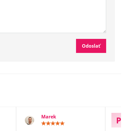
Odoslať
Marek
P
otenie:
Hodnotenie:
5