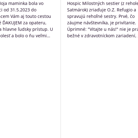
/
/
Moja maminka bola vo
Hospic Milostných sestier (z rehol
5
5
i od 31.5.2023 do
Satmárok) zriaďuje O.Z. Refugio a
hcem Vám aj touto cestou
spravujú rehoľné sestry. Prvé, čo
é ĎAKUJEM za opateru,
záujme návštevníka, je privítanie.
 a hlavne ľudsky prístup. U
Úprimné: "Vitajte u nás!" nie je pr
bolesť a bolo o ňu veľmi
bežné v zdravotníckom zariadení, 
rané. Ďakujem Vám za
určite poteší. Následne návštevní
ístup a za to čo s láskou
očakáva typický nemocničný pach,
dí ktorých diagnóza je
ten tu nie je. Čo tu naopak je, tak
ná. Ďakujeme za VŠETKO
neopakovateľná rodinná atmosfér
Personál má ku klientom krásny ľ
prístup a veľkú ochotu pomôcť s č
môžu. Okrem bezosporu kvalitnej
základnej služby poskytujú
zamestnanci ešte niečo navyše:
sprevádzajú zomierajúcich, ak je t
možné rozprávajú sa s nimi, modl
s nimi, prinášajú im Pána Ježiša,
zabezpečia i ostatné sviatosti pod
vôle klienta. Ak to možné nie je a
sú pri klientoch v ich posledných