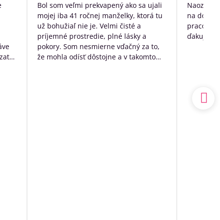
/
e
Bol som veľmi prekvapený ako sa ujali
Naozaj ve
5
mojej iba 41 ročnej manželky, ktorá tu
na dožitie
už bohužiaľ nie je. Velmi čisté a
pracovníko
príjemné prostredie, plné lásky a
ďakujem p
áve
pokory. Som nesmierne vďačný za to,
zato
že mohla odísť dôstojne a v takomto
k
prostredí. Mal som výčitky svedomia,
 no
že som sa o ňu nedokázal postarať
sám doma, ale nakoniec to bolo to
a.
najlepšie, čo som pre ňu ešte mohol
udský
urobiť.
ím
Ďakujem ešte raz z celého srdca
o
ia sa
ľa
spoň