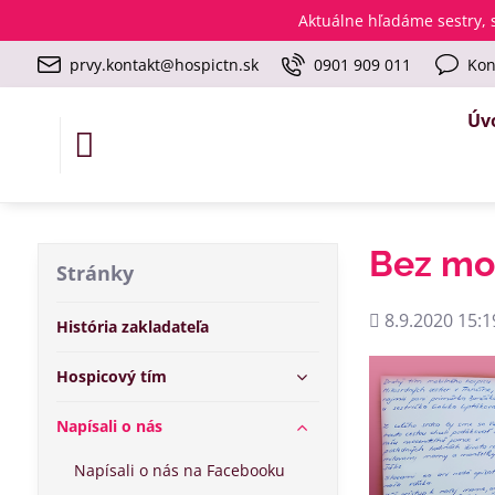
Aktuálne
hľadáme sestry, s
prvy.kontakt@hospictn.sk
0901 909 011
Kon
Úv
Bez mob
Stránky
Pridané
8.9.2020 15:1
História zakladateľa
Hospicový tím
Napísali o nás
Napísali o nás na Facebooku