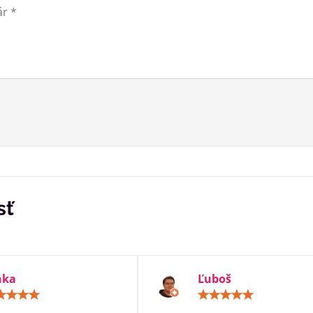
sť
nka
Ľuboš
Hodnotenie:
Hodn
5
5