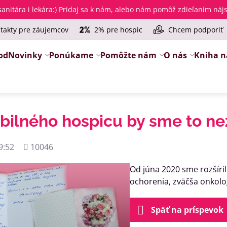
anitára i lekára
:) Pridaj sa k nám, alebo nám pomôž zdieľaním ná
takty pre záujemcov
2% pre hospic
Chcem podporiť
od
Novinky
Ponúkame
Pomôžte nám
O nás
Kniha n
ilného hospicu by sme to nezv
Počet
9:52
10046
zobrazení
Od júna 2020 sme rozšíri
ochorenia, zväčša onkolog
Späť na príspevok