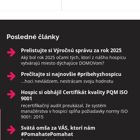
momentoch, aby neodchádzali na
druhý svet sami. Rozhodne toto
zariadenie odporúčam.
Posledné články
Prelistujte si Výročnú správu za rok 2025
Aký bol rok 2025 očami tých, ktorí z nášho hospicu
vytvárajú miesto dýchajúce DOMOVom?
Prečítajte si najnovšie #pribehyzhospicu
...hoci nevládzem, nestrácam svoju hodnotu
Hospic si obhájil Certifikát kvality PQM ISO
9001
recertifikačný audit preukázal, že systém
manažérstva v hospici spĺňa požiadavky normy ISO
9001: 2015
Svätá omša za VÁS, ktorí nám
#PomahatePomahat