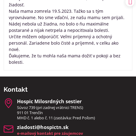
žiadosť.
Naša mama zomrela 19.5.2023. Tažko sa s tým
vyrovnávame. No sme vďační, ze našu mamu sem prijali.
Nádej nebola už žiadna, no bolo o ňu maximálne
postarané a nijak netrpela a nepociťovala bolesti.
Určite môžem odporúčiť. Veľmi príjemný a ochotný
personál. Zariadene bolo čisté a príjemné, v celku ako
nové.
Ďakujeme, že tu mohla naša mama dožiť v pokoji a bez
bolesti.
Kontakt
Hospic Milosrdných sestier
Súvoz 739 (pri zadnej vrátnici TRENS)
911 01 Trenčín
MHD č. 1 alebo č. 11 (zastávka: Pred Poľom)
ziadosti​@hospictn​.sk
e-mailový kontakt pre záujemcov