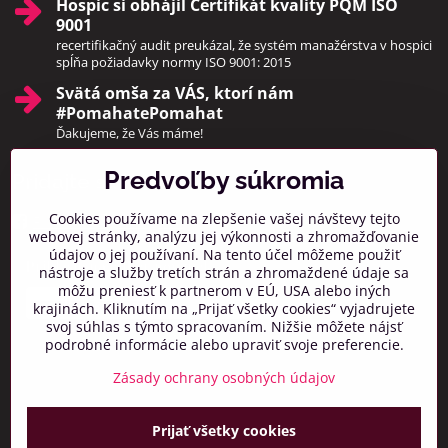
Hospic si obhájil Certifikát kvality PQM ISO
9001
recertifikačný audit preukázal, že systém manažérstva v hospici
spĺňa požiadavky normy ISO 9001: 2015
Svätá omša za VÁS, ktorí nám
#PomahatePomahat
Ďakujeme, že Vás máme!
Predvoľby súkromia
Pridajte sa k nám
Cookies používame na zlepšenie vašej návštevy tejto
Facebook
Instagram
webovej stránky, analýzu jej výkonnosti a zhromažďovanie
údajov o jej používaní. Na tento účel môžeme použiť
Prihlásiť na odber noviniek
nástroje a služby tretích strán a zhromaždené údaje sa
môžu preniesť k partnerom v EÚ, USA alebo iných
krajinách. Kliknutím na „Prijať všetky cookies“ vyjadrujete
svoj súhlas s týmto spracovaním. Nižšie môžete nájsť
podrobné informácie alebo upraviť svoje preferencie.
Zásady ochrany osobných údajov
Prijať všetky cookies
©
2026
Copyright