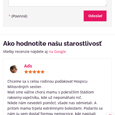
Odoslať
*
(Povinné)
Ako hodnotíte našu starostlivosť
Všetky recenzie nájdete aj
na Google
Aďo
Hodnotenie:
5
/
Chceme sa s celou rodinou poďakovať Hospicu
5
Milosrdných sestier.
Mali sme vážne chorú mamu s pokročílim štádiom
rakoviny vaječníku, kde už nepomáhalo nič.
Nikde nám nevedeli pomôcť, všade nas odmietali. A
pritom mama trpela extrémnymi bolesťami. Podarilo sa
nám ju sem dostať formou nemocnice, kde napísali