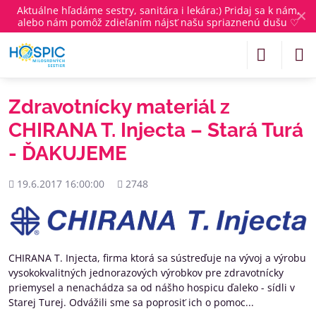
Aktuálne
hľadáme sestry, sanitára i lekára
:) Pridaj sa k nám,
✕
alebo nám pomôž zdieľaním nájsť našu spriaznenú dušu ♡
Zdravotnícky materiál z
CHIRANA T. Injecta – Stará Turá
- ĎAKUJEME
Pridané
Počet
19.6.2017 16:00:00
2748
zobrazení
CHIRANA T. Injecta, firma ktorá sa sústreďuje na vývoj a výrobu
vysokokvalitných jednorazových výrobkov pre zdravotnícky
priemysel a nenachádza sa od nášho hospicu ďaleko - sídli v
Starej Turej. Odvážili sme sa poprosiť ich o pomoc...