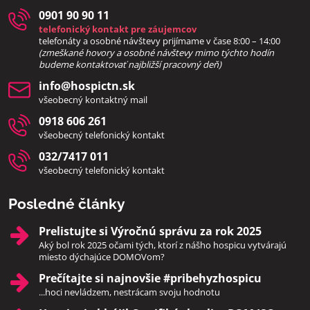
0901 90 90 11
telefonický kontakt pre záujemcov
telefonáty a osobné návštevy prijímame v čase 8:00 – 14:00
(zmeškané hovory a osobné návštevy mimo týchto hodín
bud
eme kontaktovať najbližší pracovný deň)
info​@hospictn​.sk
všeobecný kontaktný mail
0918 606 261
všeobecný telefonický kontakt
032/7417 011
všeobecný telefonický kontakt
Posledné články
Prelistujte si Výročnú správu za rok 2025
Aký bol rok 2025 očami tých, ktorí z nášho hospicu vytvárajú
miesto dýchajúce DOMOVom?
Prečítajte si najnovšie #pribehyzhospicu
...hoci nevládzem, nestrácam svoju hodnotu