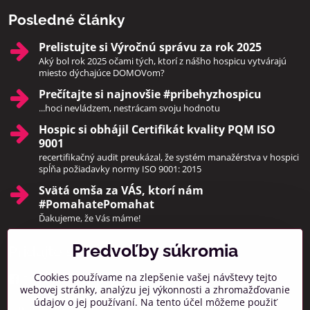
Posledné články
Prelistujte si Výročnú správu za rok 2025
Aký bol rok 2025 očami tých, ktorí z nášho hospicu vytvárajú
miesto dýchajúce DOMOVom?
Prečítajte si najnovšie #pribehyzhospicu
...hoci nevládzem, nestrácam svoju hodnotu
Hospic si obhájil Certifikát kvality PQM ISO
9001
recertifikačný audit preukázal, že systém manažérstva v hospici
spĺňa požiadavky normy ISO 9001: 2015
Svätá omša za VÁS, ktorí nám
#PomahatePomahat
Ďakujeme, že Vás máme!
Predvoľby súkromia
Pridajte sa k nám
Cookies používame na zlepšenie vašej návštevy tejto
Facebook
Instagram
webovej stránky, analýzu jej výkonnosti a zhromažďovanie
údajov o jej používaní. Na tento účel môžeme použiť