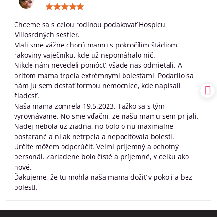
Hodnotenie:
5
/
Chceme sa s celou rodinou poďakovať Hospicu
5
Milosrdných sestier.
Mali sme vážne chorú mamu s pokročílim štádiom
rakoviny vaječníku, kde už nepomáhalo nič.
Nikde nám nevedeli pomôcť, všade nas odmietali. A
pritom mama trpela extrémnymi bolesťami. Podarilo sa
nám ju sem dostať formou nemocnice, kde napísali
žiadosť.
Naša mama zomrela 19.5.2023. Tažko sa s tým
vyrovnávame. No sme vďační, ze našu mamu sem prijali.
Nádej nebola už žiadna, no bolo o ňu maximálne
postarané a nijak netrpela a nepociťovala bolesti.
Určite môžem odporúčiť. Veľmi príjemný a ochotný
personál. Zariadene bolo čisté a príjemné, v celku ako
nové.
Ďakujeme, že tu mohla naša mama dožiť v pokoji a bez
bolesti.