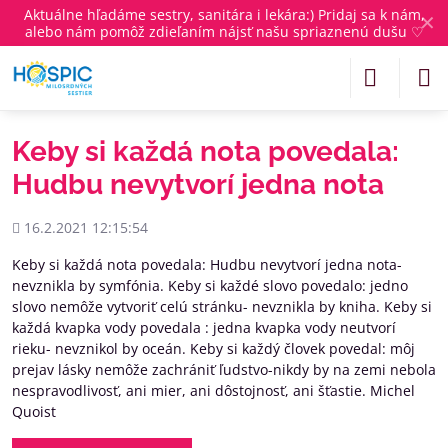
Aktuálne
hľadáme sestry, sanitára i lekára
:) Pridaj sa k nám,
✕
alebo nám pomôž zdieľaním nájsť našu spriaznenú dušu ♡
Keby si každá nota povedala:
Hudbu nevytvorí jedna nota
Pridané
16.2.2021 12:15:54
Keby si každá nota povedala: Hudbu nevytvorí jedna nota-
nevznikla by symfónia. Keby si každé slovo povedalo: jedno
slovo nemôže vytvoriť celú stránku- nevznikla by kniha. Keby si
každá kvapka vody povedala : jedna kvapka vody neutvorí
rieku- nevznikol by oceán. Keby si každý človek povedal: môj
prejav lásky nemôže zachrániť ľudstvo-nikdy by na zemi nebola
nespravodlivosť, ani mier, ani dôstojnosť, ani šťastie. Michel
Quoist