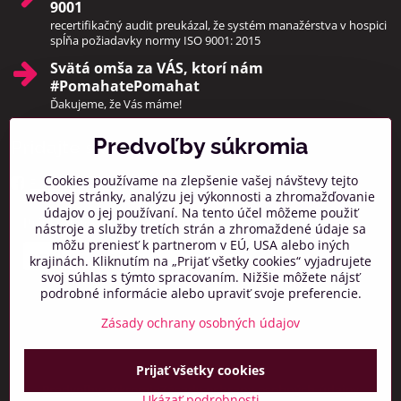
9001
recertifikačný audit preukázal, že systém manažérstva v hospici
spĺňa požiadavky normy ISO 9001: 2015
Svätá omša za VÁS, ktorí nám
#PomahatePomahat
Ďakujeme, že Vás máme!
Predvoľby súkromia
Pridajte sa k nám
Cookies používame na zlepšenie vašej návštevy tejto
Facebook
Instagram
webovej stránky, analýzu jej výkonnosti a zhromažďovanie
údajov o jej používaní. Na tento účel môžeme použiť
Prihlásiť na odber noviniek
nástroje a služby tretích strán a zhromaždené údaje sa
môžu preniesť k partnerom v EÚ, USA alebo iných
krajinách. Kliknutím na „Prijať všetky cookies“ vyjadrujete
svoj súhlas s týmto spracovaním. Nižšie môžete nájsť
podrobné informácie alebo upraviť svoje preferencie.
Zásady ochrany osobných údajov
Prijať všetky cookies
©
2026
Copyright
Predvoľby súkromia
Zásady ochrany osobných údajov
Ukázať podrobnosti