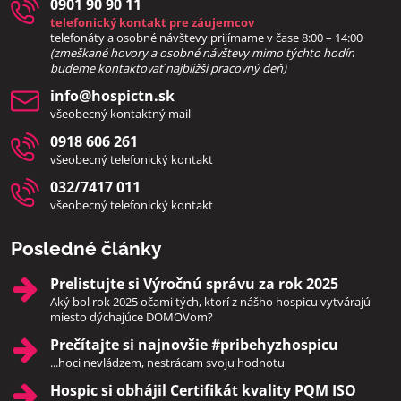
0901 90 90 11
telefonický kontakt pre záujemcov
telefonáty a osobné návštevy prijímame v čase 8:00 – 14:00
(zmeškané hovory a osobné návštevy mimo týchto hodín
bud
eme kontaktovať najbližší pracovný deň)
info​@hospictn​.sk
všeobecný kontaktný mail
0918 606 261
všeobecný telefonický kontakt
032/7417 011
všeobecný telefonický kontakt
Posledné články
Prelistujte si Výročnú správu za rok 2025
Aký bol rok 2025 očami tých, ktorí z nášho hospicu vytvárajú
miesto dýchajúce DOMOVom?
Prečítajte si najnovšie #pribehyzhospicu
...hoci nevládzem, nestrácam svoju hodnotu
Hospic si obhájil Certifikát kvality PQM ISO