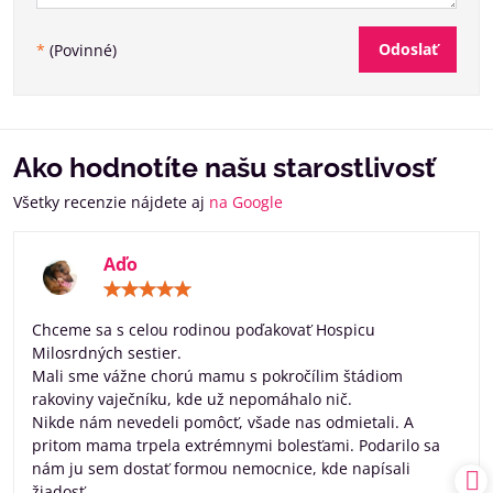
Odoslať
*
(Povinné)
Ako hodnotíte našu starostlivosť
Všetky recenzie nájdete aj
na Google
Aďo
Hodnotenie:
5
/
Chceme sa s celou rodinou poďakovať Hospicu
5
Milosrdných sestier.
Mali sme vážne chorú mamu s pokročílim štádiom
rakoviny vaječníku, kde už nepomáhalo nič.
Nikde nám nevedeli pomôcť, všade nas odmietali. A
pritom mama trpela extrémnymi bolesťami. Podarilo sa
nám ju sem dostať formou nemocnice, kde napísali
žiadosť.