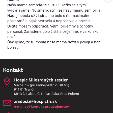
Naša mama zomrela 19.5.2023. Tažko sa s tým
vyrovnávame. No sme vďační, ze našu mamu sem prijali.
Nádej nebola už žiadna, no bolo o ňu maximálne
postarané a nijak netrpela a nepociťovala bolesti.
Určite môžem odporúčiť. Veľmi príjemný a ochotný
personál. Zariadene bolo čisté a príjemné, v celku ako
nové.
Ďakujeme, že tu mohla naša mama dožiť v pokoji a bez
bolesti.
Kontakt
Hospic Milosrdných sestier
Súvoz 739 (pri zadnej vrátnici TRENS)
911 01 Trenčín
MHD č. 1 alebo č. 11 (zastávka: Pred Poľom)
ziadosti​@hospictn​.sk
e-mailový kontakt pre záujemcov