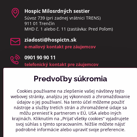
Hospic Milosrdných sestier
Súvoz 739 (pri zadnej vrátnici TRENS)
911 01 Trenčín
MHD č. 1 alebo č. 11 (zastávka: Pred Poľom)
ziadosti​@hospictn​.sk
e-mailový kontakt pre záujemcov
0901 90 90 11
telefonický kontakt pre záujemcov
telefonáty a osobné návštevy prijímame v čase 8:00 –
14:00
Predvoľby súkromia
(zmeškané hovory a osobné návštevy mimo týchto
hodín bud
eme kontaktovať najbližší pracovný deň)
Cookies používame na zlepšenie vašej návštevy tejto
webovej stránky, analýzu jej výkonnosti a zhromažďovanie
info​@hospictn​.sk
údajov o jej používaní. Na tento účel môžeme použiť
všeobecný kontaktný mail
nástroje a služby tretích strán a zhromaždené údaje sa
môžu preniesť k partnerom v EÚ, USA alebo iných
0918 606 261
krajinách. Kliknutím na „Prijať všetky cookies“ vyjadrujete
všeobecný telefonický kontakt
svoj súhlas s týmto spracovaním. Nižšie môžete nájsť
podrobné informácie alebo upraviť svoje preferencie.
032/7417 011