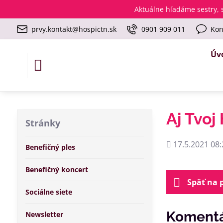
Aktuálne
hľadáme sestry, s
prvy.kontakt@hospictn.sk
0901 909 011
Kon
Úv
Aj Tvoj
Stránky
Pridané
17.5.2021 08:
Benefičný ples
Benefičný koncert
Späť na 
Sociálne siete
Komentá
Newsletter