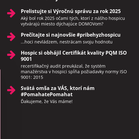
Prelistujte si Výročnú správu za rok 2025
Aký bol rok 2025 očami tých, ktorí z nášho hospicu
vytvárajú miesto dýchajúce DOMOVom?
Prečítajte si najnovšie #pribehyzhospicu
...hoci nevládzem, nestrácam svoju hodnotu
Hospic si obhájil Certifikát kvality PQM ISO
9001
recertifikačný audit preukázal, že systém
manažérstva v hospici spĺňa požiadavky normy ISO
9001: 2015
Svätá omša za VÁS, ktorí nám
#PomahatePomahat
Ďakujeme, že Vás máme!