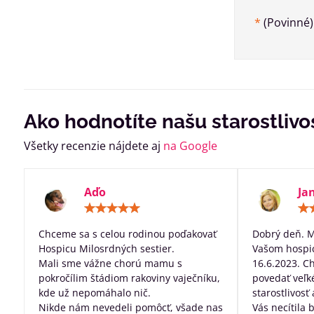
*
(Povinné)
Ako hodnotíte našu starostlivo
Všetky recenzie nájdete aj
na Google
Aďo
Ja
Hodnotenie:
5
/
Chceme sa s celou rodinou poďakovať
Dobrý deň. 
5
Hospicu Milosrdných sestier.
Vašom hospic
Mali sme vážne chorú mamu s
16.6.2023. C
pokročílim štádiom rakoviny vaječníku,
povedať veľk
kde už nepomáhalo nič.
starostlivosť
Nikde nám nevedeli pomôcť, všade nas
Vás necítila 