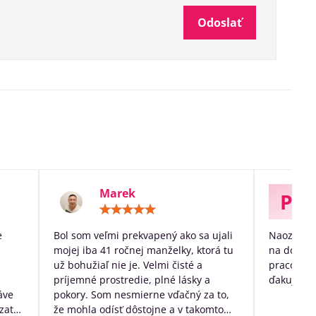
Odoslať
Marek
P
otenie:
Hodnotenie:
5
/
e
Bol som veľmi prekvapený ako sa ujali
Naozaj ve
5
mojej iba 41 ročnej manželky, ktorá tu
na dožitie
už bohužiaľ nie je. Velmi čisté a
pracovníko
príjemné prostredie, plné lásky a
ďakujem p
áve
pokory. Som nesmierne vďačný za to,
zato
že mohla odísť dôstojne a v takomto