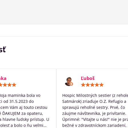
sť
nka
Ľuboš
Hodnotenie:
Hodn
5
5
/
/
Moja maminka bola vo
Hospic Milostných sestier (z rehol
5
5
i od 31.5.2023 do
Satmárok) zriaďuje O.Z. Refugio a
hcem Vám aj touto cestou
spravujú rehoľné sestry. Prvé, čo
é ĎAKUJEM za opateru,
záujme návštevníka, je privítanie.
 a hlavne ľudsky prístup. U
Úprimné: "Vitajte u nás!" nie je pr
bolesť a bolo o ňu veľmi
bežné v zdravotníckom zariadení, 