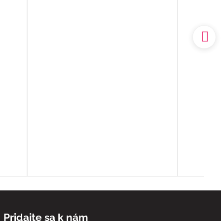
k
prostredí. Mal som výčitky svedomia,
 no
že som sa o ňu nedokázal postarať
sám doma, ale nakoniec to bolo to
a.
najlepšie, čo som pre ňu ešte mohol
udský
urobiť.
ím
Ďakujem ešte raz z celého srdca
o
ia sa
ľa
spoň
Pridajte sa k nám