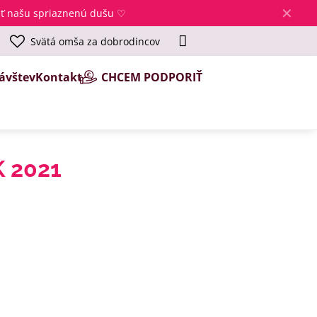
✕
jsť našu spriaznenú dušu ♡
Svätá omša za dobrodincov
ávštev
Kontakt
CHCEM PODPORIŤ
K 2021