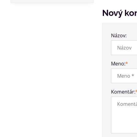
Nový ko
Názov:
Meno:
*
Komentár: