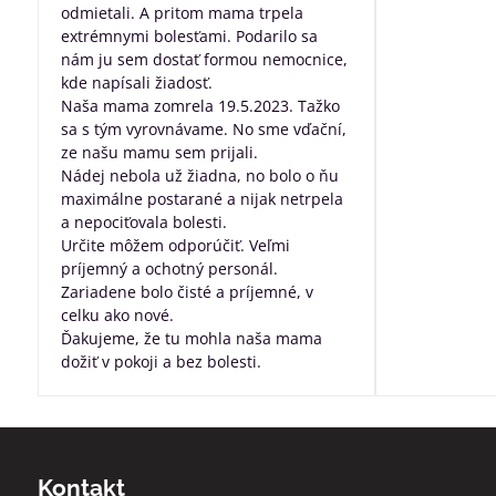
odmietali. A pritom mama trpela
dobre posta
extrémnymi bolesťami. Podarilo sa
všetko, za pr
nám ju sem dostať formou nemocnice,
robíte pre ľu
kde napísali žiadosť.
nevyliečiteľ
Naša mama zomrela 19.5.2023. Tažko
sa s tým vyrovnávame. No sme vďační,
ze našu mamu sem prijali.
Nádej nebola už žiadna, no bolo o ňu
maximálne postarané a nijak netrpela
a nepociťovala bolesti.
Určite môžem odporúčiť. Veľmi
príjemný a ochotný personál.
Zariadene bolo čisté a príjemné, v
celku ako nové.
Ďakujeme, že tu mohla naša mama
dožiť v pokoji a bez bolesti.
Kontakt