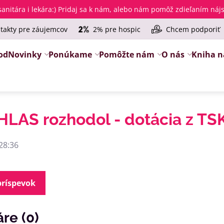
anitára i lekára
:) Pridaj sa k nám, alebo nám pomôž zdieľaním ná
takty pre záujemcov
2% pre hospic
Chcem podporiť
od
Novinky
Ponúkame
Pomôžte nám
O nás
Kniha n
 HLAS rozhodol - dotácia z TS
28:36
príspevok
re (0)