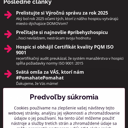
Posledné články
Prelistujte si Výročnú správu za rok 2025
Aký bol rok 2025 očami tých, ktorí z nášho hospicu vytvárajú
miesto dýchajúce DOMOVom?
Prečítajte si najnovšie #pribehyzhospicu
...hoci nevládzem, nestrácam svoju hodnotu
Hospic si obhájil Certifikát kvality PQM ISO
9001
recertifikačný audit preukázal, že systém manažérstva v hospici
spĺňa požiadavky normy ISO 9001: 2015
Svätá omša za VÁS, ktorí nám
#PomahatePomahat
Ďakujeme, že Vás máme!
Predvoľby súkromia
Pridajte sa k nám
Cookies používame na zlepšenie vašej návštevy tejto
Facebook
Instagram
webovej stránky, analýzu jej výkonnosti a zhromažďovanie
údajov o jej používaní. Na tento účel môžeme použiť
Prihlásiť na odber noviniek
nástroje a služby tretích strán a zhromaždené údaje sa