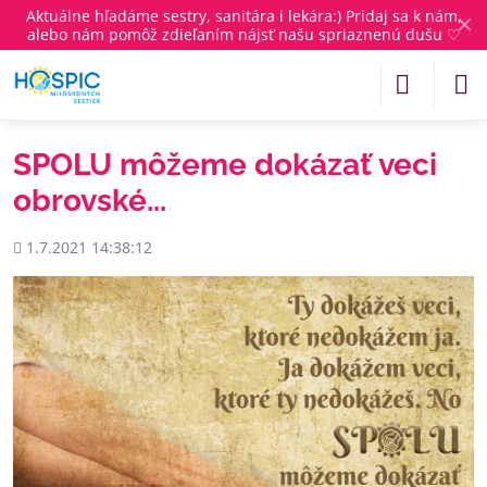
Aktuálne
hľadáme sestry, sanitára i lekára
:) Pridaj sa k nám,
✕
alebo nám pomôž zdieľaním nájsť našu spriaznenú dušu ♡
SPOLU môžeme dokázať veci
obrovské...
Pridané
1.7.2021 14:38:12