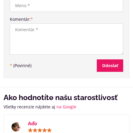
Komentár:
*
Odoslať
*
(Povinné)
Ako hodnotíte našu starostlivosť
Všetky recenzie nájdete aj
na Google
Aďo
Hodnotenie: