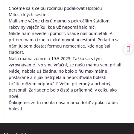
5
/
Chceme sa s celou rodinou poďakovať Hospicu
5
Milosrdných sestier.
Mali sme vážne chorú mamu s pokročílim štádiom
rakoviny vaječníku, kde už nepomáhalo nič.
Nikde nám nevedeli pomôcť, všade nas odmietali. A
pritom mama trpela extrémnymi bolesťami. Podarilo sa
nám ju sem dostať formou nemocnice, kde napísali
žiadosť.
Naša mama zomrela 19.5.2023. Tažko sa s tým
vyrovnávame. No sme vďační, ze našu mamu sem prijali.
Nádej nebola už žiadna, no bolo o ňu maximálne
postarané a nijak netrpela a nepociťovala bolesti.
Určite môžem odporúčiť. Veľmi príjemný a ochotný
personál. Zariadene bolo čisté a príjemné, v celku ako
nové.
Ďakujeme, že tu mohla naša mama dožiť v pokoji a bez
bolesti.