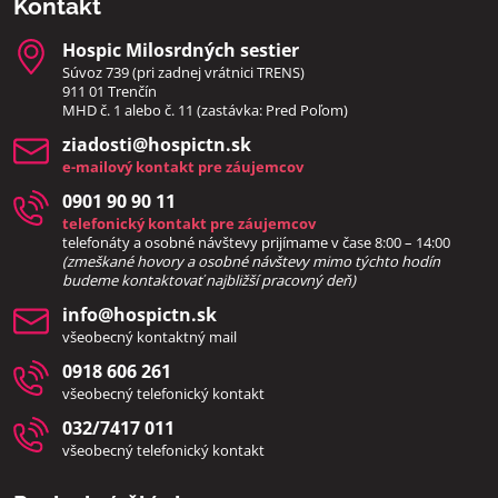
Kontakt
Hospic Milosrdných sestier
Súvoz 739 (pri zadnej vrátnici TRENS)
911 01 Trenčín
MHD č. 1 alebo č. 11 (zastávka: Pred Poľom)
ziadosti​@hospictn​.sk
e-mailový kontakt pre záujemcov
0901 90 90 11
telefonický kontakt pre záujemcov
telefonáty a osobné návštevy prijímame v čase 8:00 – 14:00
(zmeškané hovory a osobné návštevy mimo týchto hodín
bud
eme kontaktovať najbližší pracovný deň)
info​@hospictn​.sk
všeobecný kontaktný mail
0918 606 261
všeobecný telefonický kontakt
032/7417 011
všeobecný telefonický kontakt