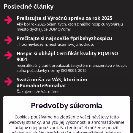
Posledné články
Prelistujte si Výročnú správu za rok 2025
Aký bol rok 2025 očami tých, ktorí z nášho hospicu vytvárajú
miesto dýchajúce DOMOVom?
Prečítajte si najnovšie #pribehyzhospicu
...hoci nevládzem, nestrácam svoju hodnotu
Hospic si obhájil Certifikát kvality PQM ISO
9001
recertifikačný audit preukázal, že systém manažérstva v hospici
spĺňa požiadavky normy ISO 9001: 2015
Svätá omša za VÁS, ktorí nám
#PomahatePomahat
Ďakujeme, že Vás máme!
Predvoľby súkromia
Pridajte sa k nám
Cookies používame na zlepšenie vašej návštevy tejto
Facebook
Instagram
webovej stránky, analýzu jej výkonnosti a zhromažďovanie
údajov o jej používaní. Na tento účel môžeme použiť
Prihlásiť na odber noviniek
nástroje a služby tretích strán a zhromaždené údaje sa