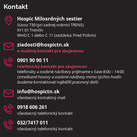
Kontakt
Hospic Milosrdných sestier
Súvoz 739 (pri zadnej vrátnici TRENS)
911 01 Trenčín
MHD č. 1 alebo č. 11 (zastávka: Pred Poľom)
ziadosti​@hospictn​.sk
e-mailový kontakt pre záujemcov
0901 90 90 11
telefonický kontakt pre záujemcov
telefonáty a osobné návštevy prijímame v čase 8:00 – 14:00
(zmeškané hovory a osobné návštevy mimo týchto hodín
bud
eme kontaktovať najbližší pracovný deň)
info​@hospictn​.sk
všeobecný kontaktný mail
0918 606 261
všeobecný telefonický kontakt
032/7417 011
všeobecný telefonický kontakt