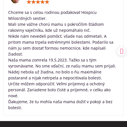
Hodnotenie:
5
/
Chceme sa s celou rodinou poďakovať Hospicu
5
Milosrdných sestier.
Mali sme vážne chorú mamu s pokročílim štádiom
rakoviny vaječníku, kde už nepomáhalo nič.
Nikde nám nevedeli pomôcť, všade nas odmietali. A
pritom mama trpela extrémnymi bolesťami. Podarilo sa
nám ju sem dostať formou nemocnice, kde napísali
žiadosť.
Naša mama zomrela 19.5.2023. Tažko sa s tým
vyrovnávame. No sme vďační, ze našu mamu sem prijali.
Nádej nebola už žiadna, no bolo o ňu maximálne
postarané a nijak netrpela a nepociťovala bolesti.
Určite môžem odporúčiť. Veľmi príjemný a ochotný
personál. Zariadene bolo čisté a príjemné, v celku ako
nové.
Ďakujeme, že tu mohla naša mama dožiť v pokoji a bez
bolesti.